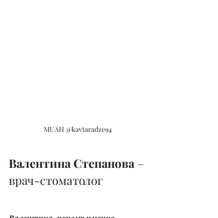
MUAH @kavtaradze94
Валентина Степанова
 – 
врач-стоматолог
Валентина, почему именно 