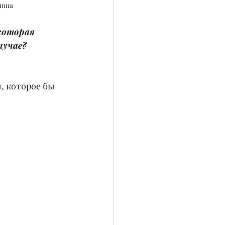
_mua
которая 
лучае? 
, которое бы 