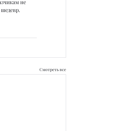
азчикам не 
 шедевр.
Смотреть все