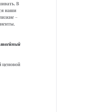
ивать. В 
ся наши 
лизкие – 
лиенты.
 швейный 
й ценовой 