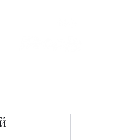
Связаться с нами
Фотостудия
й