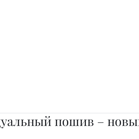
о.
Awards
TOP EXPERTS 2025
Архив журналов
Art Projects
уальный пошив – новы