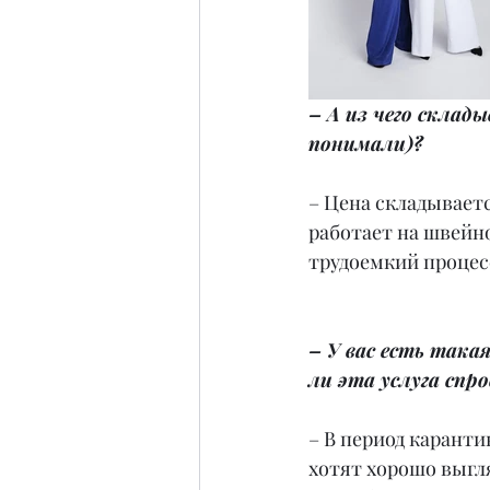
– А из чего склад
понимали)?
– Цена складываетс
работает на швейно
трудоемкий процес
– У вас есть така
ли эта услуга спр
– В период каранти
хотят хорошо выгля