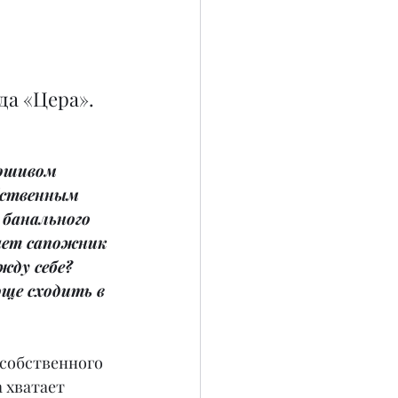
да «Цера».
пошивом 
бственным 
 банального 
ает сапожник 
жду себе? 
ще сходить в 
 собственного 
 хватает 