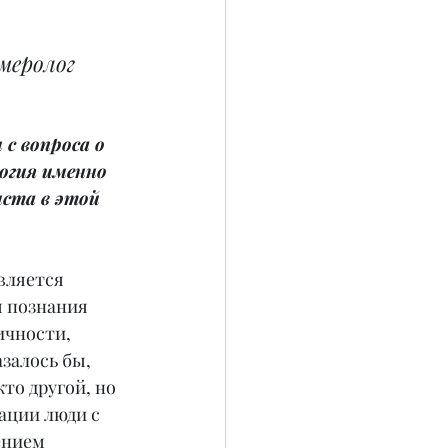
 
меролог
с вопроса о 
огия именно 
иста в этой 
вляется 
 познания 
ичности, 
залось бы, 
то другой, но 
ации люди с 
ением 