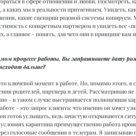
браться в сфере отношений и любви. Посмотреть, к
 а каких мы в реальности притягиваем. Увидеть, ка
ения, какие сценарии родовой системы копируем. 
стимость с конкретным партнером и увидеть все «п
, а главное – понять, для чего они в принципе вам 
амом процессе работы. Вы запрашиваете дату ро
оисходит дальше?
это ключевой момент в работе. Но, помимо этого, я 
ния родителей, партнера и детей. Рассматриваю не 
но – в таком случае выстраивается полноценная ка
аботе – это запрос клиента: что именно он хочет узна
 он готов услышать, ведь зачастую открываются ситу
 условиях карантина преимущественно работа проис
рез голосовые сообщения в телеграм. Я записываю 