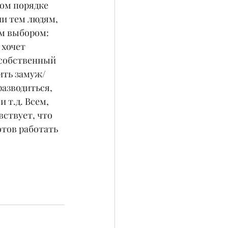
ном порядке 
и тем людям, 
м выбором: 
хочет 
 собственный 
ить замуж/
азводиться, 
 т.д. Всем, 
вствует, что 
отов работать 