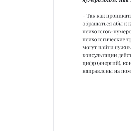
– Так как проникать
обращаться абы к к
психологов-нумеро
психологические тр
могут найти нужный
консультации дейс
цифр (энергий), ко
направлены на пом