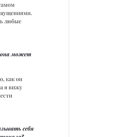
самом 
ощущениями. 
ь любые 
 она может 
, как он 
а я вижу 
ести 
зывать себя 
сионала?