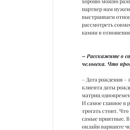
хорошо можно разо
партнер нам нужен,
выстраиваем отнош
рассмотреть совме
камни в отношениях
– Расскажите о с
человека. Что пр
– Дата рождения – 
клиента даты рожде
матриц одновремен
И самое главное в р
трогать стоит. Что
самые приятные. В
онлайн варианте че