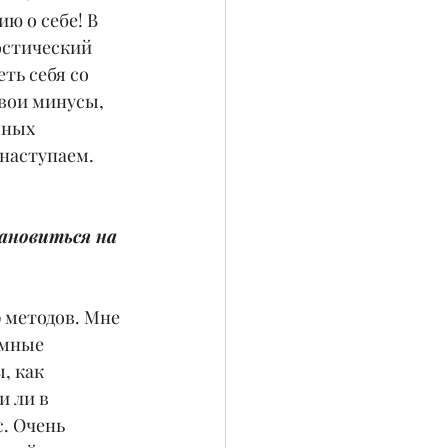
 о себе! В 
остический 
ть себя со 
вои минусы, 
мных 
 наступаем.
ановиться на 
 методов. Мне 
омные 
, как 
 ли в 
. Очень 