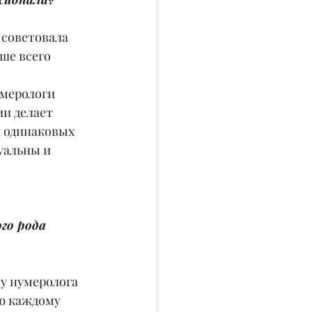
 советовала 
ше всего 
 
умерологи 
и делает 
 одинаковых 
уальны и 
го рода 
у нумеролога 
ую каждому 