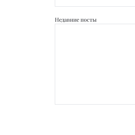
Недавние посты
Издательство
Журнал Teens and People свидетельство о п
Зарег