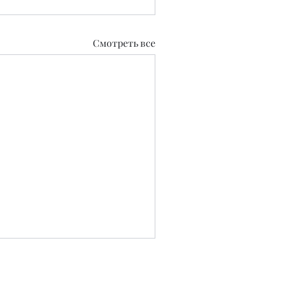
Смотреть все
0.2020 г.
 СМИ №KZ39VPY00129889 от 22.09.2025 г.
..