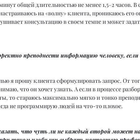
минут общей длительностью не менее 1,5–2 часов. В 
 настраиваюсь на «волну» клиента, проникаюсь его 
лушивает консультацию в своем темпе и может задат
орректно преподнести информацию человеку, если
лью я прошу клиента сформулировать запрос. От того
нимаю, что он хочет узнать. А если в процессе разбор
ы, то стараюсь максимально мягко и тонко преподн
да не программирую людей на что-то плохое.
казать, что чуть ли не каждый второй может на
 при таком изобилии выбрать настоящего профес