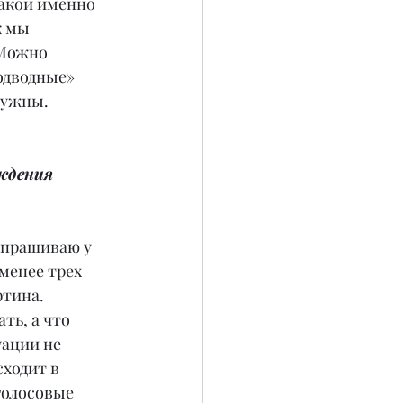
акой именно 
к мы 
Можно 
одводные» 
нужны.
ждения 
спрашиваю у 
менее трех 
ртина.
ть, а что 
ации не 
ходит в 
голосовые 