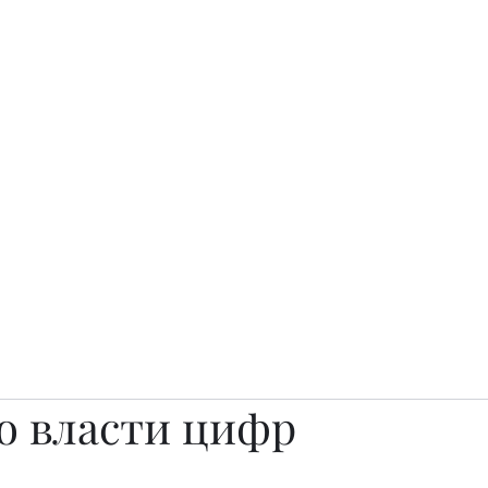
о.
Awards
TOP EXPERTS 2025
Архив журналов
Art Projects
во власти цифр