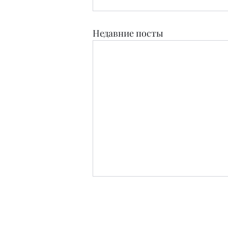
Недавние посты
Издательство
Журнал Teens and People свидетельство о п
Зарег