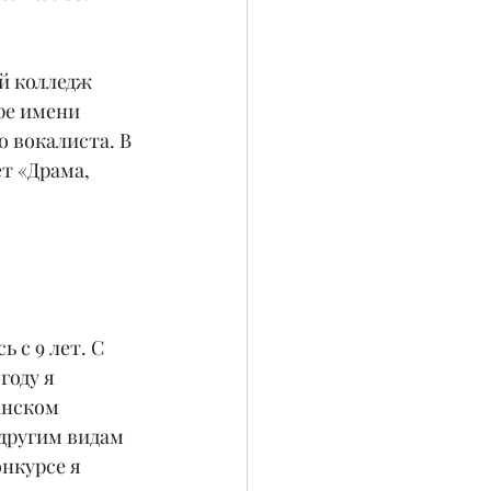
й колледж 
ре имени 
 вокалиста. В 
т «Драма, 
 с 9 лет. С 
году я 
анском 
другим видам 
нкурсе я 