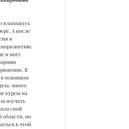
0 я нахожусь 
ере. А после 
емя я 
аморазвитию. 
де я могу 
хорошо 
ряжение. В 
 в основном 
рсы, много 
е курсы на 
ла изучать 
ила свой 
 области, но 
аться в этой 