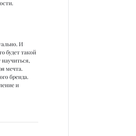
ости.
ально. И 
о будет такой 
 научиться, 
я мечта. 
ого бренда. 
ление и 