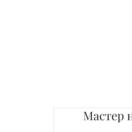
Интересно. Полезно. Модн
Главная
Публикации
People 
Мастер н