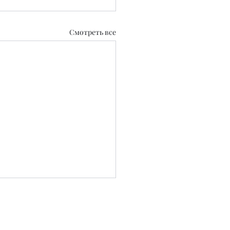
Смотреть все
0.2020 г.
 СМИ №KZ39VPY00129889 от 22.09.2025 г.
..