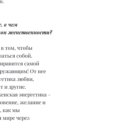
о.
, в чем 
лон женственности?
 в том, чтобы 
ваться собой. 
нравится самой 
кружающим! От нее 
гетика любви, 
 и другие. 
енская энергетика – 
новение, желание и 
, как мы 
 мире через 