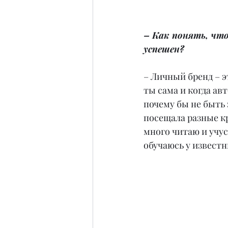
– Как понять, что
успешен?
– Личный бренд – эт
ты сама и когда ав
почему бы не быть 
посещала разные кр
много читаю и учус
обучаюсь у извест