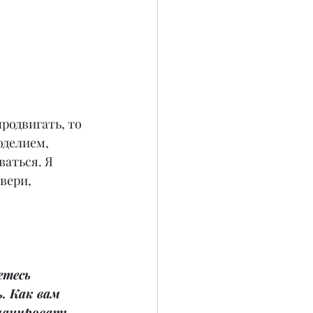
родвигать, то 
оделием, 
аться. Я 
вери, 
етесь 
. Как вам 
планировать 