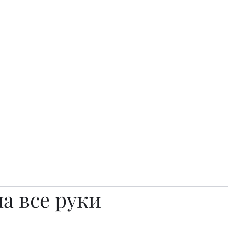
о.
Awards
TOP EXPERTS 2025
Архив журналов
Art Projects
а все руки