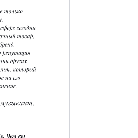
е только 
. 
сфере сегодня 
очный товар, 
бренд. 
о репутация 
ании других 
мент, который 
с на его 
мнение.
 
музыкант, 
е. Чем вы 