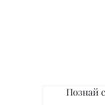
Интересно. Полезно. Модн
Главная
Публикации
People 
Познай 