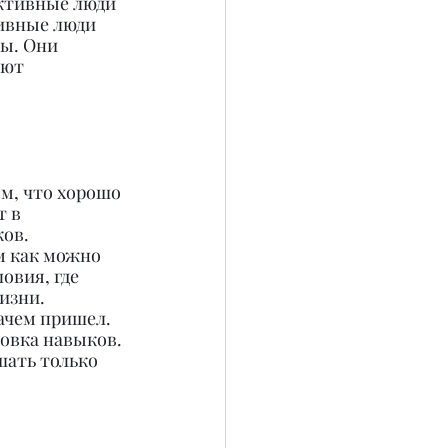
ктивные люди 
ивные люди 
ы. Они 
ют 
ом, что хорошо 
 в 
ов. 
 как можно 
овия, где 
изни. 
ачем пришел. 
ровка навыков. 
шать только 