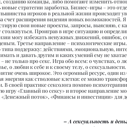
 созданию команды, либо помогают изменить отнош
 новые стратегии заработка. Бизнес-игры – это отде
ольшинства игроков в реальной жизни происходит у
за счет расширения видения новых возможностей. Я
тестирую свои новые проекты, запросы, выясняю, с ка
 столкнуться. Проиграв в игре ситуацию и определи
жизни могу избежать ненужных движений, ошибок, с
деньги. Третье направление – психологические игры. 
о типа поддержку: действиями, эмоциональную, инт
мать и давать другим и каких умений ему не хватает
– не только про секс. Игра обо всем: о чувствах, о л
е, о любви к себе и к своему телу, о сексуальности. 
нятие очень широкое. Это огромный ресурс, один из 
я энергия как стволовые клетки: ее можно трансфо
. В своей практике сексолога помимо психотерапии
 игру «Главный по сексу» и второе направление мои
 «Денежный поток», «Финансы и инвестиции» для де
– А сексуальность и день