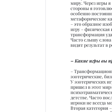
миру. Через игры я
стороны я готовлюс
особенно постоянны
метафорические кар
– это образное изо
игру – физическая 
трансформация удал
Часто слышу слова 
видят результат в 
– Какие игры вы 
– Трансформационн
эзотерические, биз
У эзотерических иг
пришел в этот мир
психотравматически
детстве. Часто пос
игроки не всегда 
Вторая категория 