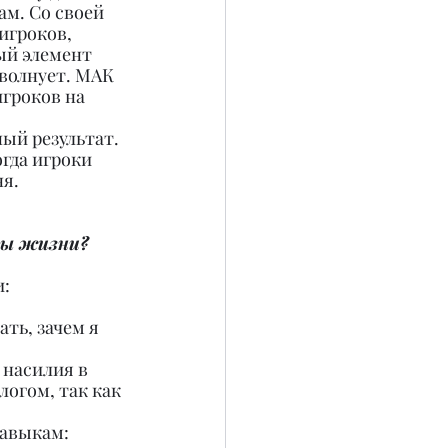
м. Со своей 
игроков, 
ый элемент 
 волнует. МАК 
гроков на 
ый результат. 
гда игроки 
ня.
ры жизни?
: 
ть, зачем я 
 насилия в 
логом, так как 
авыкам: 