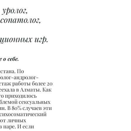
 уролог, 
ксопатолог, 
ионных игр.
 о себе.
стана. По 
ролог-андролог-
стаж работы более 20 
реехала в Алматы. Как 
то приходилось 
облемой сексуальных 
. В 80% случаев эти 
сихосоматический 
 от личных 
 паре. И если 