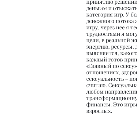
принятию решений,
деньгам и отыскать
категория игр. У б
денежного потока 
игру, через нее я 
трудностями я могу
цели, в реальной 
энергию, ресурсы, 
выясняется, каког
каждый готов прини
«Главный по сексу» 
отношениях, здоровь
сексуальность – по
считаю. Сексуальна
любом направлении
трансформационную
финансы. Это игры
взрослых.