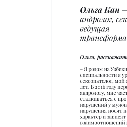
Ольга Кан
 –
андролог, се
ведущая 
трансформац
Ольга, расскажите
– Я родом из Узбеки
специальности я у
сексопатолог, мой 
лет. В 2016 году пе
андрологу, мне час
сталкиваться с пр
нарушений у мужчин
нарушения носят п
характер и зависят
взаимоотношений в