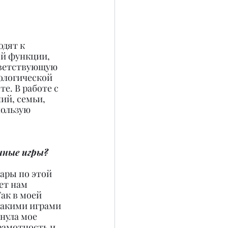
дят к 
й функции, 
тветствующую 
ологической 
е. В работе с 
й, семьи, 
ользую 
нные игры?
ары по этой 
ет нам 
ак в моей 
такими играми 
нула мое 
рамотность и 