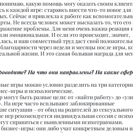
 понимаю, какую помощь могу оказать своим клиента
ь к каждой игре: стараюсь внести что-то новое для 
х. Сейчас я привлекла к работе как вспомогательн
ты. Не всегда человек может высказать то, что его
бражение проблемы. Для меня очень важна реакция и
или эмоциональная. И если это происходит, значит, 
ась, и наш совместный труд даст свой положительн
благодарности через недели и месяцы после игры, ко
реальной жизни. И это самая большая награда для ме
проводите? На что они направлены? На какие сфе
ые игры можно условно разделить на три категории
нес-игры и психологические.
р могут быть разные цели: от «найти работу» до «узна
». На игре часто всплывают заблокированные 
е ситуации – от обид на родителей до сексуального
ле игр рекомендуется индивидуальная сессия с психо
могут справиться с выявленными психотравмами.
– бизнес-игры: они либо учат конкретным деловым н