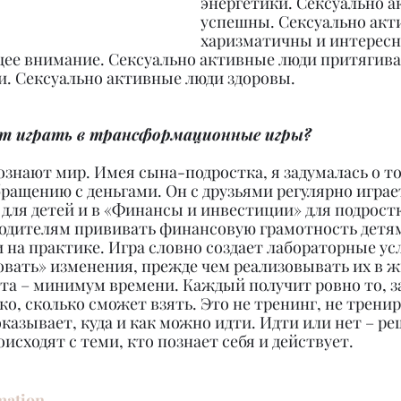
энергетики. Сексуально а
успешны. Сексуально акт
харизматичны и интересн
ее внимание. Сексуально активные люди притягива
. Сексуально активные люди здоровы.
т играть в трансформационные игры?
познают мир. Имея сына-подростка, я задумалась о т
бращению с деньгами. Он с друзьями регулярно играет
для детей и в «Финансы и инвестиции» для подростк
одителям прививать финансовую грамотность детям
и на практике. Игра словно создает лабораторные усл
вать» изменения, прежде чем реализовывать их в ж
та – минимум времени. Каждый получит ровно то, з
ко, сколько сможет взять. Это не тренинг, не трени
казывает, куда и как можно идти. Идти или нет – ре
исходят с теми, кто познает себя и действует.
mation