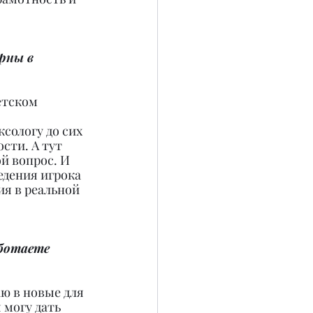
рны в 
етском 
сологу до сих 
ти. А тут 
й вопрос. И 
едения игрока 
я в реальной 
ботаете 
ю в новые для 
 могу дать 