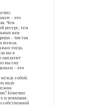
вучит. 
ньги – это 
я. Чем 
й ресурс, тем 
льных вам 
рики – чистая 
 польза. 
лько тогда, 
да вы в 
р заплатит 
то вы ему 
деньги – это 
между собой. 
их надо 
нужна 
гию? Конечно 
ть и повышая 
и собственной 