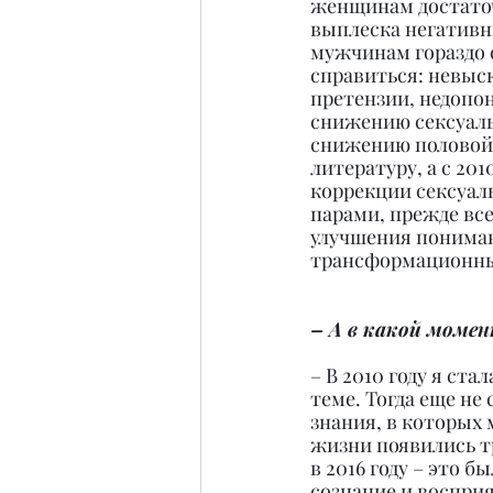
женщинам достато
выплеска негативн
мужчинам гораздо 
справиться: невыс
претензии, недопо
снижению сексуаль
снижению половой 
литературу, а с 20
коррекции сексуаль
парами, прежде вс
улучшения пониман
трансформационны
– А в какой моме
– В 2010 году я ст
теме. Тогда еще не 
знания, в которых 
жизни появились т
в 2016 году – это 
сознание и восприя