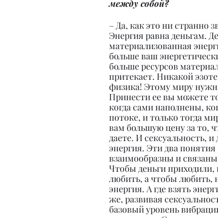
между собой?
– Да, как это ни странно з
Энергия равна деньгам. Де
материализованная энерги
больше ваш энергетически
больше ресурсов материа
притекает. Никакой эзоте
физика! Этому миру нужна
Принести ее вы можете то
когда сами наполнены, ког
потоке, и только тогда ми
вам большую цену за то, ч
даете. И сексуальность, и 
энергия. Эти два понятия 
взаимообразны и связаны 
Чтобы деньги приходили, 
любить, а чтобы любить, 
энергия. А где взять энер
же, развивая сексуальнос
базовый уровень вибраци