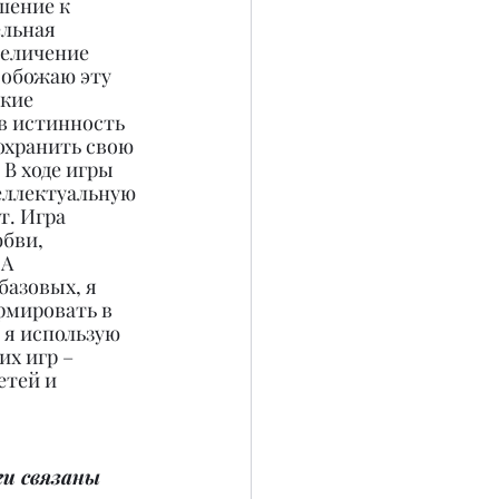
ение к 
льная 
величение 
 обожаю эту 
кие 
в истинность 
охранить свою 
В ходе игры 
еллектуальную 
. Игра 
юбви, 
А 
базовых, я 
рмировать в 
 я использую 
х игр – 
тей и 
ги связаны 