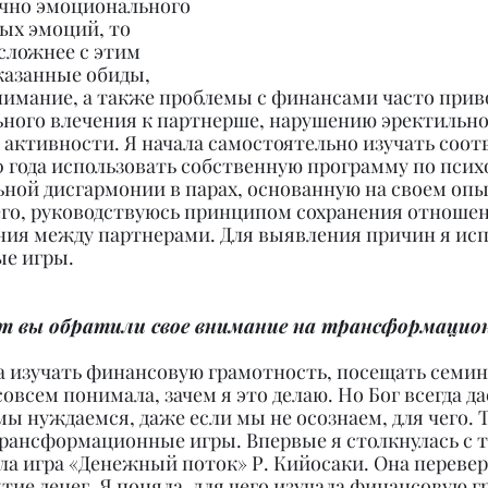
чно эмоционального 
ых эмоций, то 
сложнее с этим 
казанные обиды, 
нимание, а также проблемы с финансами часто приво
ного влечения к партнерше, нарушению эректильно
активности. Я начала самостоятельно изучать соо
10 года использовать собственную программу по псих
ной дисгармонии в парах, основанную на своем опыт
его, руководствуюсь принципом сохранения отношени
ия между партнерами. Для выявления причин я исп
е игры.
нт вы обратили свое внимание на трансформацио
ала изучать финансовую грамотность, посещать семин
совсем понимала, зачем я это делаю. Но Бог всегда да
мы нуждаемся, даже если мы не осознаем, для чего. Т
рансформационные игры. Впервые я столкнулась с 
была игра «Денежный поток» Р. Кийосаки. Она перевер
тие денег. Я поняла, для чего изучала финансовую г