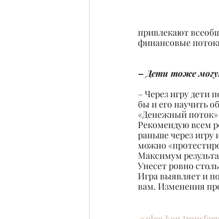
привлекают всеобщ
финансовые потоки
– Дети тоже могу
– Через игру дети 
бы и его научить о
«Денежный поток» 
Рекомендую всем р
раньше через игру 
можно «протестиро
Максимум результа
Унесет ровно столь
Игра выявляет и по
вам. Изменения про
@olga.kan.transfor