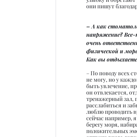
они пишут благода
– А как стоматол
напряжение? Все-
очень ответственн
физической и мора
Как вы отдыхаете
– По поводу всех с
не могу, но у кажд
быть увлечение, п
он отвлекается, от
тренажерный зал, г
расслабиться и заб
люблю проводить вр
сейчас например, я 
берегу моря, набир
положительных эмо