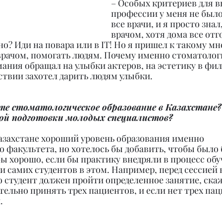
– Особых критериев для в
профессии у меня не было,
все врачи, и я просто знал,
врачом, хотя дома все отг
но? Иди на повара или в IT! Но я пришел к такому мн
 врачом, помогать людям. Почему именно стоматологи
ания обращал на улыбки актеров, на эстетику в фил
ствии захотел дарить людям улыбки.
те стоматологическое образование в Казахстане
кой подготовки молодых специалистов?
Казахстане хороший уровень образования именно 
 факультета, но хотелось бы добавить, чтобы было 
ы хорошо, если бы практику внедряли в процесс обу
 самих студентов в этом. Например, перед сессией 
о студент должен пройти определенное занятие, скаж
тельно принять трех пациентов, и если нет трех паци
.