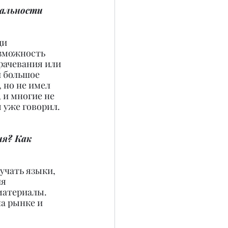
иальности 
ди 
зможность 
рачевания или 
и большое 
 но не имел 
 и многие не 
 уже говорил.
я? Как 
учать языки, 
я 
материалы. 
а рынке и 