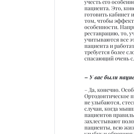
учесть его особенн
пациента. Это, кон
готовить кабинет и
том, чтобы эффекти
особенности. Напри
реставрацию, то, у
учитываются все эт
пациента и работат
требуется более сл
спасающий очень с
– У вас были паци
– Да, конечно. Осо
Ортодонтическое п
не улыбаются, сте
случаи, когда мышц
пациентов правильн
захлестывают поло
пациенты, всю жизн
улыбку и обретают 