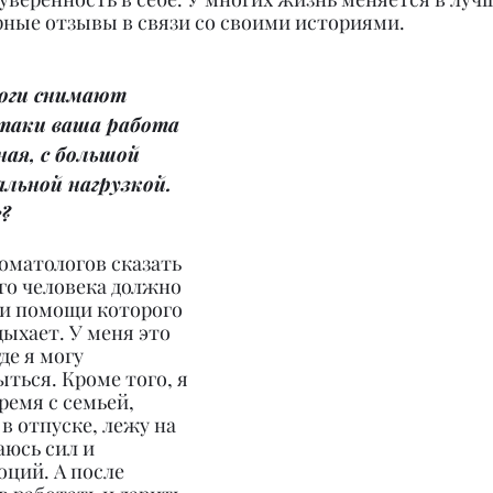
рные отзывы в связи со своими историями.
оги снимают 
таки ваша работа 
ая, с большой 
льной нагрузкой. 
?
томатологов сказать 
ого человека должно 
ри помощи которого 
дыхает. У меня это 
де я могу 
ыться. Кроме того, я 
емя с семьей, 
в отпуске, лежу на 
аюсь сил и 
ций. А после 