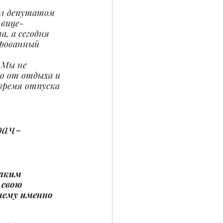
ыл депутатом 
 вице-
, а сегодня 
рованный 
 Мы не 
о от отдыха и 
время отпуска 
 
рач-
аким 
свою 
ему именно 