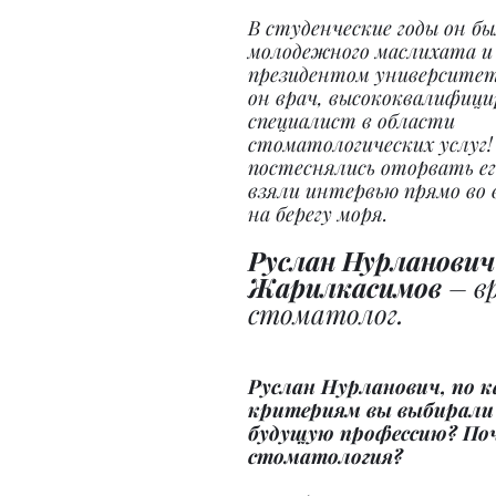
В студенческие годы он б
молодежного маслихата и
президентом университета
он врач, высококвалифици
специалист в области 
стоматологических услуг!
постеснялись оторвать ег
взяли интервью прямо во 
на берегу моря.
Руслан Нурланович
Жарилкасимов
 – в
стоматолог.
Руслан Нурланович, по к
критериям вы выбирали 
будущую профессию? Поч
стоматология?