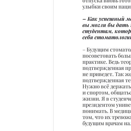
отпуска вновь гото
улыбки своим паци
– Как успешный м
вы могли бы дать 
студентам, котор
себя стоматологи
– Будущим стоматол
посоветовать боль
практике. Ведь теор
подтвержденная пра
не приведет. Так же
подтвержденная те
Нужно всё держать 
и спортом, общатьс
жизни. Я в студенч
президентом универ
понимать. В медици
том, что их тревож
будущим врачам на