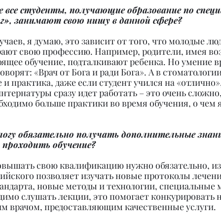
е все студенты, получающие образование по спец
», занимают свою нишу в данной сфере?
учаев, я думаю, это зависит от того, что молодые лю
ают свою профессию. Например, родители, имея во
оящее обучение, подталкивают ребенка. Но умение в
говорят: «Врач от Бога и ради Бога». А в стоматологи
 и практика, даже если студент учился на «отлично»,
интернатуры сразу идет работать – это очень сложно,
ходимо больше практики во время обучения, о чем я
огу обязательно получать дополнительные знани
 проходить обучение?
повышать свою квалификацию нужно обязательно, из
лийского позволяет изучать новые протоколы лечени
андарта, новые методы и технологии, специальные 
димо слушать лекции, это помогает конкурировать н
м врачом, предоставляющим качественные услуги.