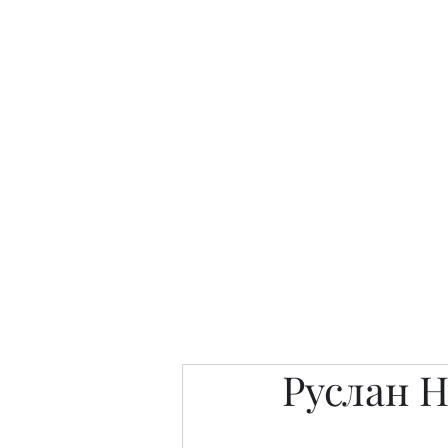
Интересно. Полезно. Модн
Главная
Публикации
People 
Руслан 