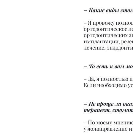
– Какие виды сто
– Я провожу полноц
ортодонтическое л
ортодонтических а
имплантации, резек
лечение, эндодонти
– То есть к вам м
– Да, я полностью 
Если необходимо у
– Не проще ли ок
терапевт, стомат
– По моему мнению,
узконаправленно и 