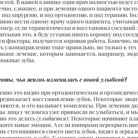
остей. В нашей клинике один врач полностью ведет с
ечно, сложнее, и при лечении одного пациента часто
 под хирургию, и под ортодонтию, и под терапию. Бо
вно вести одному врачу одного пациента, учитывая 
мер, если терапевтически я восстановил соседний з
читывая это, я буду устанавливать коронку под соседн
и факторы, получается хорошая работа. Конечно, пе
ь узконаправленно тоже правильно, но только в тех с
ожное лечение, которым занимается, например, эндо
ложные зубы.
енты, чья жизнь изменилась с новой улыбкой?
бенно это видно при ортодонтическом и ортопедичес
редполагает восстановление зубов. Некоторые люди 
сняются, и это вызывает комплексы. При лечении д
ы лица у человека уже привыкли не улыбаться, и мы
о это делать 
(улыбается). 
Некоторые начинают плак
жительные эмоции. А если винирами перекрыть цвет
ь стеснявшиеся своего цвета зубов, видят в зеркал
уверенность в себе. У многих жизнь меняется в лучш