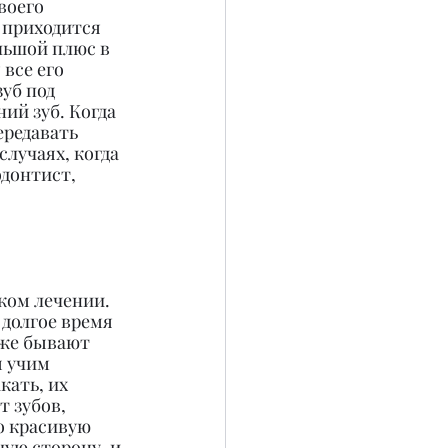
воего 
 приходится 
льшой плюс в 
все его 
уб под 
ий зуб. Когда 
редавать 
лучаях, когда 
донтист, 
ком лечении. 
долгое время 
аже бывают 
 учим 
ать, их 
 зубов, 
о красивую 
ую сторону, и 