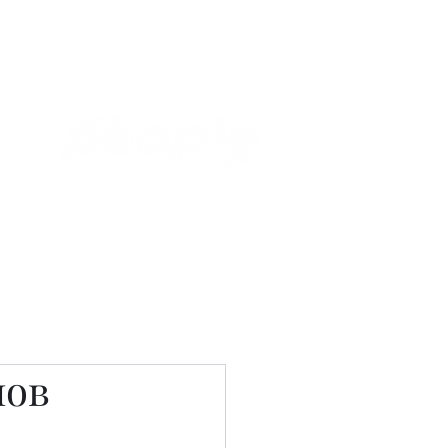
Связаться с нами
Фотостудия
мов