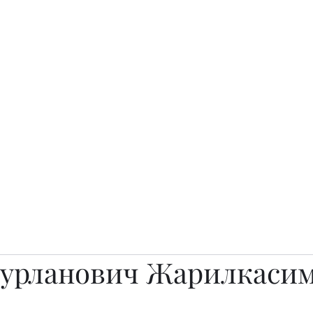
о.
Awards
TOP EXPERTS 2025
Архив журналов
Art Projects
Нурланович Жарилкаси