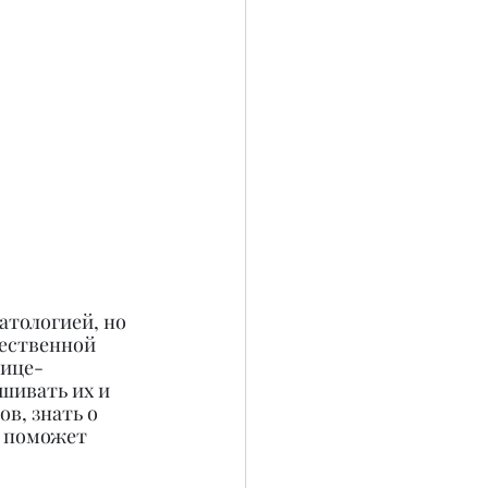
атологией, но 
щественной 
вице-
шивать их и 
в, знать о 
о поможет 