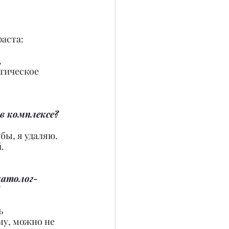
аста: 
 
тическое 
в комплексе?
бы, я удаляю. 
.
матолог-
ь 
му, можно не 