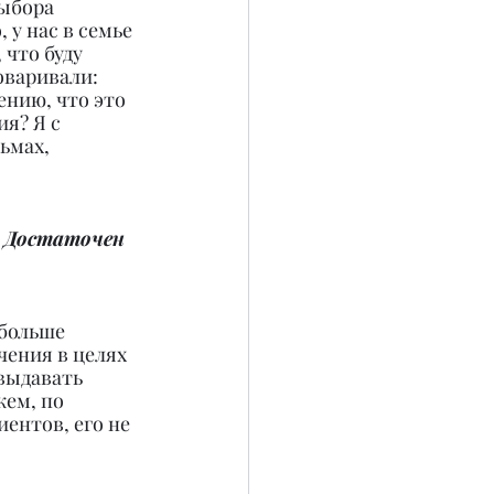
ыбора 
 у нас в семье 
 что буду 
оваривали: 
ению, что это 
я? Я с 
ьмах, 
? Достаточен 
больше 
чения в целях 
выдавать 
ем, по 
ентов, его не 