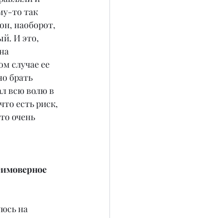
му-то так 
он, наоборот, 
й. И это, 
на 
м случае ее 
о брать 
ал всю волю в 
что есть риск, 
то очень 
еимоверное 
юсь на 