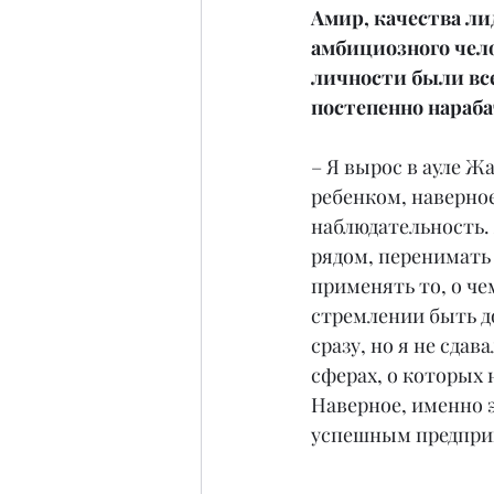
Амир, качества ли
амбициозного чело
личности были все
постепенно нараб
– Я вырос в ауле 
ребенком, наверное
наблюдательность.
рядом, перенимать 
применять то, о че
стремлении быть д
сразу, но я не сда
сферах, о которых н
Наверное, именно э
успешным предпри