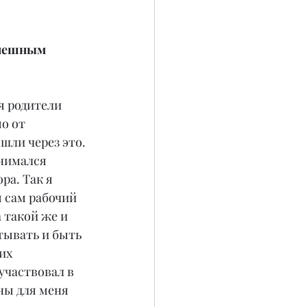
спешным 
я родители 
о от 
шли через это.
нимался 
ра. Так я 
я сам рабочий 
 такой же и 
атывать и быть 
их 
участвовал в 
ны для меня 