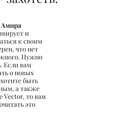
 
Амира 
ивирует и 
аться к своим 
рен, что нет 
жного. Нужно 
. Если вам 
ть о новых 
 хотите быть 
ым, а также 
 Vector, то вам 
очитать это 