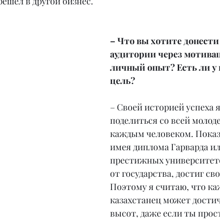
решел в другой бизнес.
– Что вы хотите донести 
аудитории через мотивац
личный опыт? Есть ли у в
цель?
– Своей историей успеха я
поделиться со всей молод
каждым человеком. Показат
имея диплома Гарварда ил
престижных университето
от государства, достиг сво
Поэтому я считаю, что к
казахстанец может достич
высот, даже если ты прос