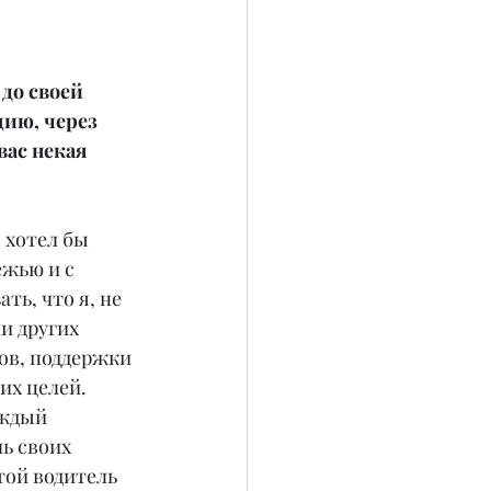
до своей 
ию, через 
ас некая 
 хотел бы 
ежью и с 
ь, что я, не 
и других 
в, поддержки 
их целей. 
аждый 
ь своих 
той водитель 