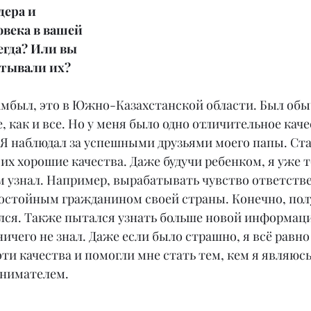
дера и 
века в вашей 
гда? Или вы 
атывали их?
Жамбыл, это в Южно-Казахстанской области. Был об
, как и все. Но у меня было одно отличительное каче
 Я наблюдал за успешными друзьями моего папы. Ста
их хорошие качества. Даже будучи ребенком, я уже т
м узнал. Например, вырабатывать чувство ответств
остойным гражданином своей страны. Конечно, полу
вался. Также пытался узнать больше новой информаци
ичего не знал. Даже если было страшно, я всё равно 
ти качества и помогли мне стать тем, кем я являюсь 
нимателем.