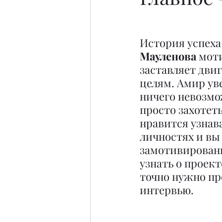
История успеха
Мауленова
 мот
заставляет двиг
целям. Амир уве
ничего невозмо
просто захотеть
нравится узнава
личностях и вы
замотивированн
узнать о проекте
точно нужно пр
интервью.