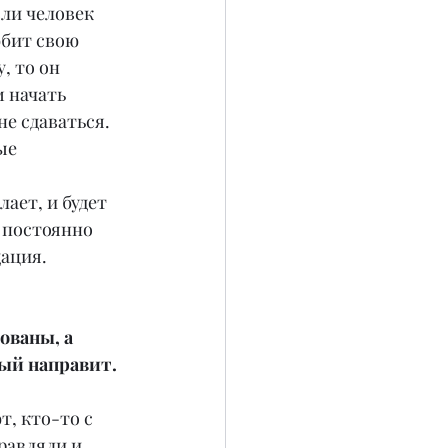
ли человек 
юбит свою 
, то он 
 начать 
е сдаваться. 
ые 
ает, и будет 
 постоянно 
дация.
ованы, а 
рый направит.
, кто-то с 
равляли и 