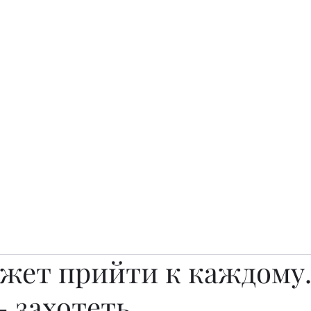
о.
Awards
TOP EXPERTS 2025
Архив журналов
Art Projects
ожет прийти к каждому
- захотеть.