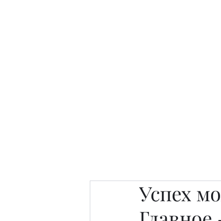
Интересно. Полезно. Модн
Главная
Публикации
People 
Успех м
Главное 