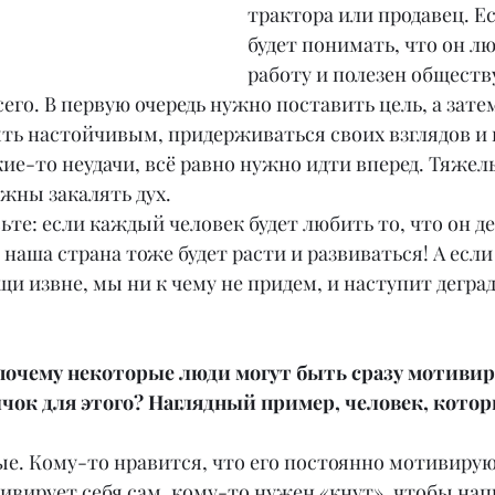
трактора или продавец. Ес
будет понимать, что он л
работу и полезен обществу
его. В первую очередь нужно поставить цель, а затем
ыть настойчивым, придерживаться своих взглядов и н
кие-то неудачи, всё равно нужно идти вперед. Тяжел
жны закалять дух.
те: если каждый человек будет любить то, что он дел
наша страна тоже будет расти и развиваться! А если
и извне, мы ни к чему не придем, и наступит дегра
 почему некоторые люди могут быть сразу мотивир
чок для этого? Наглядный пример, человек, кото
ые. Кому-то нравится, что его постоянно мотивируют
ивирует себя сам, кому-то нужен «кнут», чтобы нап