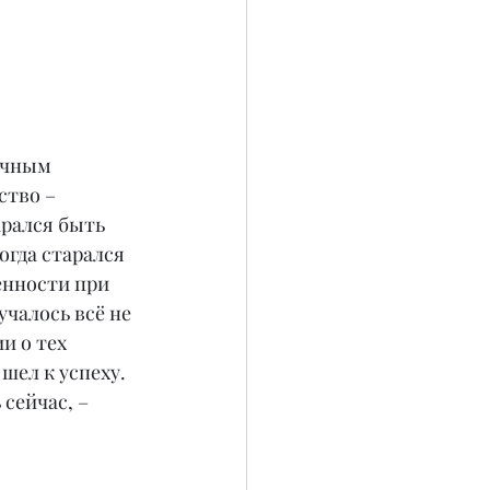
ычным 
ство – 
рался быть 
огда старался 
енности при 
чалось всё не 
и о тех 
шел к успеху. 
сейчас, – 