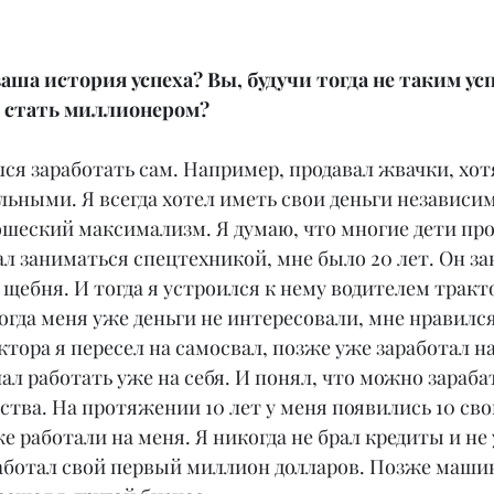
 ваша история успеха? Вы, будучи тогда не таким у
и стать миллионером?
ался заработать сам. Например, продавал жвачки, хот
ьными. Я всегда хотел иметь свои деньги независим
ошеский максимализм. Я думаю, что многие дети про
ал заниматься спецтехникой, мне было 20 лет. Он за
 щебня. И тогда я устроился к нему водителем тракто
Тогда меня уже деньги не интересовали, мне нравилс
ктора я пересел на самосвал, позже уже заработал на
ачал работать уже на себя. И понял, что можно зараб
тва. На протяжении 10 лет у меня появились 10 сво
е работали на меня. Я никогда не брал кредиты и не 
работал свой первый миллион долларов. Позже маши