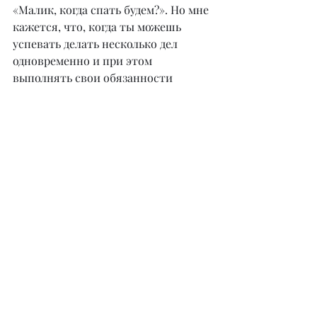
«Малик, когда спать будем?». Но мне 
кажется, что, когда ты можешь 
успевать делать несколько дел 
одновременно и при этом 
выполнять свои обязанности 
хорошо, то почему бы и нет?
– Насколько вам интересна эта 
деятельность?
– «Ларисс Иванну Хачу» – это еще 
одна моя любовь. Мне всегда 
нравился этот ресторан, и работать 
там для меня удовольствие. Но вы 
меня недооцениваете 
(смеется)
, я 
арт-директор сети ресторанов GFG, 
а это «Ларисс Иванну Хачу», 
рестобар «Грелка», бар-боулинг 