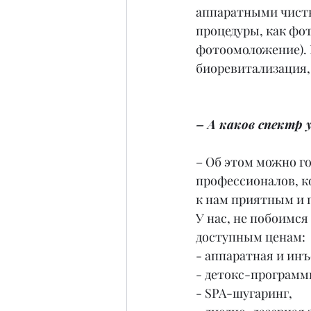
аппаратными чистк
процедуры, как фот
фотоомоложение). 
биоревитализация,
– А каков спектр
– Об этом можно го
профессионалов, к
к нам приятным и 
У нас, не побоимся
доступным ценам:
- аппаратная и ин
- детокс-программ
- SPA-шугаринг,