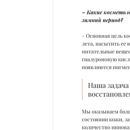
– Какие косметоло
зимний период?
– Основная цель ко
лета, насытить ее 
питательные вещест
гиалуроновую кисло
появляются пигме
Наша задача
восстановле
Мы оказываем боль
состоянии кожи, з
количество иннова