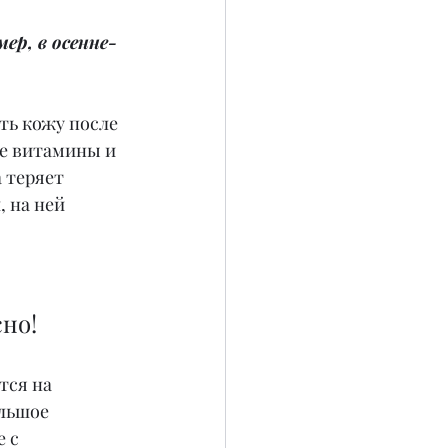
ер, в осенне-
ть кожу после 
же витамины и 
 теряет 
 на ней 
но!
ся на 
льшое 
 с 