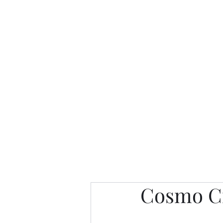
Интересно. Полезно. Модн
Главная
Публикации
People 
Cosmo C