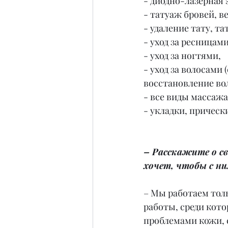
- диодно-лазерная 
- татуаж бровей, ве
- удаление тату, та
- уход за ресницам
- уход за ногтями,
- уход за волосами
восстановление вол
- все виды массажа
- укладки, прическ
– Расскажите о св
хочет, чтобы с н
– Мы работаем тол
работы, среди кото
проблемами кожи, 