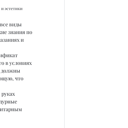
 и эстетики
все виды 
ие знания по 
азаниях и 
ификат 
о в условиях 
, должны 
ющую, что 
 руках 
дурные 
нитарным 