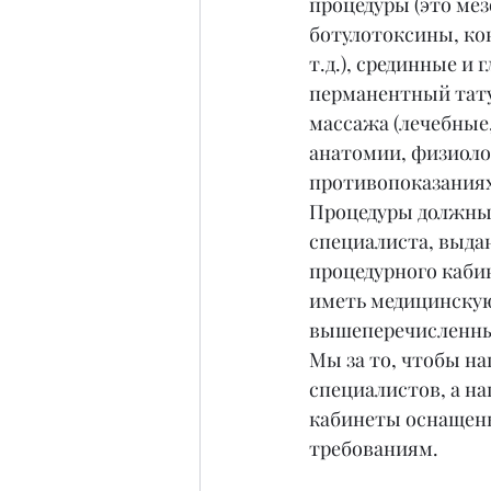
процедуры (это мез
ботулотоксины, ко
т.д.), срединные и 
перманентный тату
массажа (лечебные,
анатомии, физиолог
противопоказаниях
Процедуры должны
специалиста, выда
процедурного кабин
иметь медицинскую
вышеперечисленны
Мы за то, чтобы на
специалистов, а на
кабинеты оснащен
требованиям.