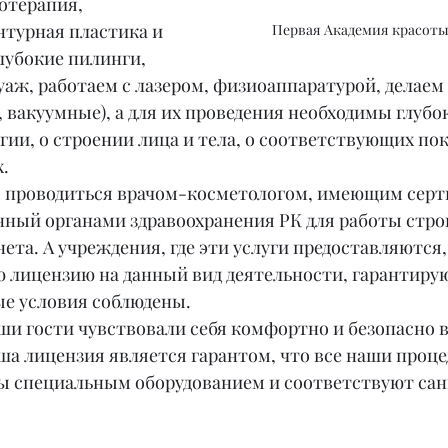
отерапия, 
нтурная пластика и 
Первая Академия красоты
глубокие пилинги, 
аж, работаем с лазером, физиоаппаратурой, делаем 
 вакуумные), а для их проведения необходимы глубок
ии, о строении лица и тела, о соответствующих пок
.
 проводиться врачом-косметологом, имеющим серт
нный органами здравоохранения РК для работы строг
ета. А учреждения, где эти услуги предоставляются
 лицензию на данный вид деятельности, гарантиру
е условия соблюдены.
ши гости чувствовали себя комфортно и безопасно в
ша лицензия является гарантом, что все наши проце
ы специальным оборудованием и соответствуют са