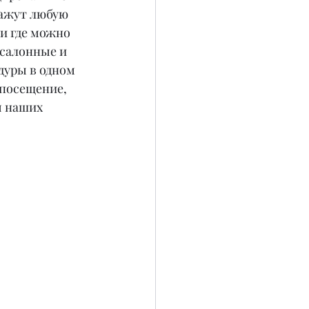
ажут любую 
и где можно 
салонные и 
дуры в одном 
 посещение, 
 наших 