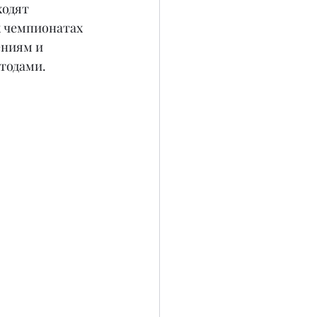
одят 
х чемпионатах 
ниям и 
тодами.