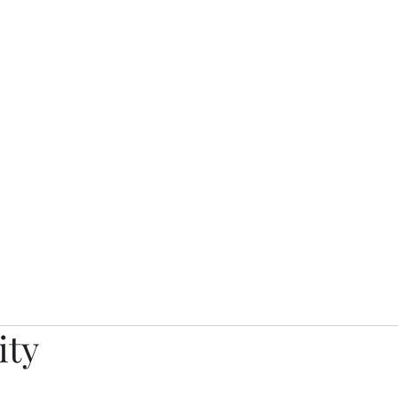
о.
Awards
TOP EXPERTS 2025
Архив журналов
Art Projects
ity