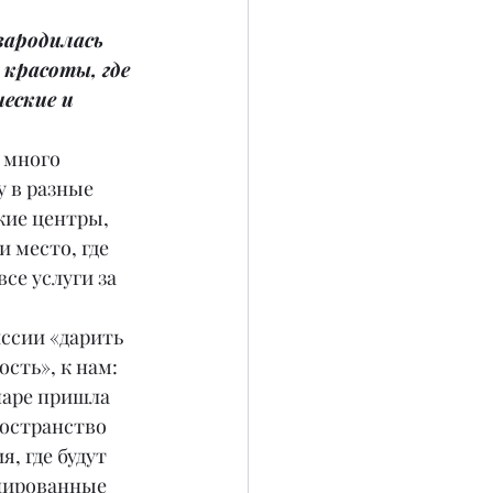
зародилась 
красоты, где 
еские и 
 много 
 в разные 
кие центры, 
 место, где 
се услуги за 
ссии «дарить 
сть», к нам: 
наре пришла 
ространство 
, где будут 
ированные 