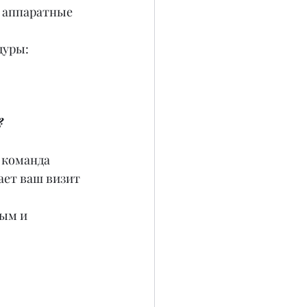
 аппаратные 
уры: 
?
 команда 
ает ваш визит 
ым и 