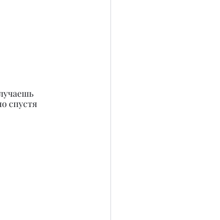
олучаешь 
о спустя 