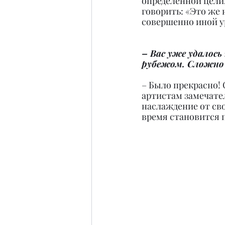
определенной цели,
говорить: «Это же 
совершенно иной у
– Вас уже удалось
рубежом. Сложно
– Было прекрасно!
артистам замечател
наслаждение от сво
время становится п