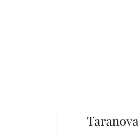
Интересно. Полезно. Модн
Главная
Публикации
People 
Taranova