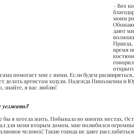
– Вот ко
благодар
моим ро
Обожаю и
дают мн
возможн
Правда,
время п
костюмо
говорила
открыто
сама помогает мне с ними. Если будем расширяться,
дет делать артистам ходули. Надежда Николаевна и Ю
, знайте, я вас люблю!
е уезжать?
где бы я хотела жить. Побывала во многих местах. Ос
тал для меня вторым домом, мне полюбился огромны
ллионов человек! Такие города не дают расслабиться