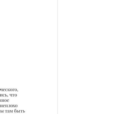
ческого, 
ись, что 
нное 
 неплохо 
бы там быть 