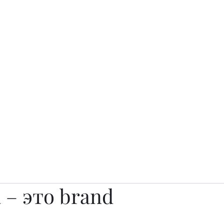
о.
Awards
TOP EXPERTS 2025
Архив журналов
Art Projects
 – это brand