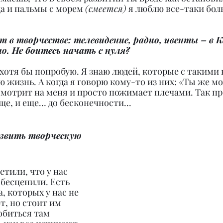
да и пальмы с морем 
(смеется)
 я люблю все-таки бол
т в творчестве: телевидение, радио, ивенты – в К
но. Не боитесь начать с нуля?
Я хотя бы попробую. Я знаю людей, которые с такими
 жизнь. А когда я говорю кому-то из них: «Ты же м
смотрит на меня и просто пожимает плечами. Так про
еще, и еще… до бесконечности...
азвить творческую 
етили, что у нас 
бесценили. Есть 
, которых у нас не 
т, но стоит им 
обиться там 