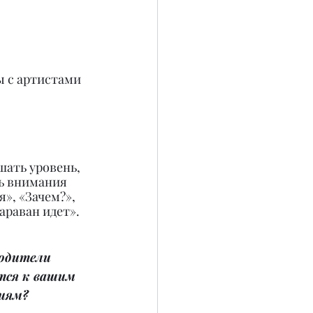
ы с артистами 
шать уровень, 
ть внимания 
», «Зачем?», 
араван идет».
одители 
тся к вашим 
ниям?