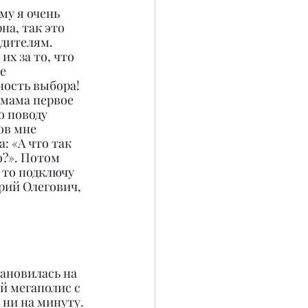
му я очень 
на, так это 
дителям. 
х за то, что 
е 
ость выбора! 
 мама первое 
о поводу 
в мне 
: «А что так 
?». Потом 
 то подключу 
рий Олегович, 
тановилась на 
й мегаполис с 
 ни на минуту. 