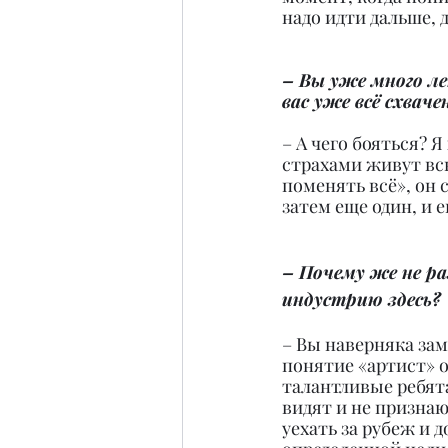
надо идти дальше, 
– Вы уже много ле
вас уже всё схваче
– А чего бояться? 
страхами живут всю
поменять всё», он 
затем еще один, и 
– Почему же не р
индустрию здесь?
– Вы наверняка зам
понятие «артист» о
талантливые ребята
видят и не признаю
уехать за рубеж и д