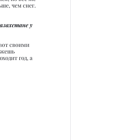
ьше, чем снег.
азахстане у 
 вот своими 
ожешь 
ходит год, а 