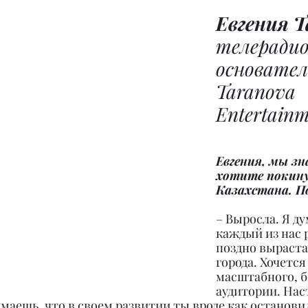
Евгения Т
телерадио
основател
Taranova 
Entertainm
Евгения, мы зн
хотите покину
Казахстана. П
– Выросла. Я ду
каждый из нас 
поздно вырастае
города. Хочется
масштабного, б
аудитории. Нас
маешь, что в своем развитии ты вроде как остановил