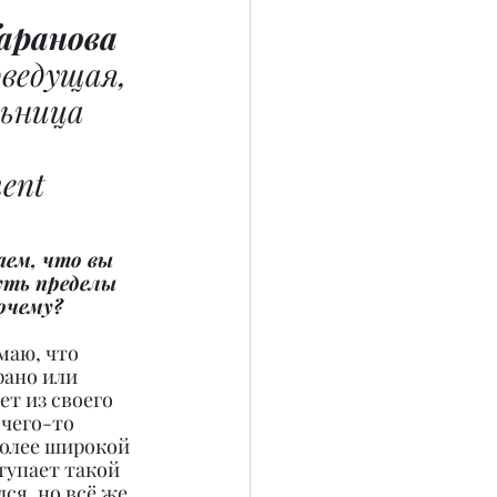
аранова 
ведущая, 
ьница 
ent
аем, что вы 
ть пределы 
очему?
маю, что 
рано или 
т из своего 
 чего-то 
олее широкой 
тупает такой 
ся, но всё же 