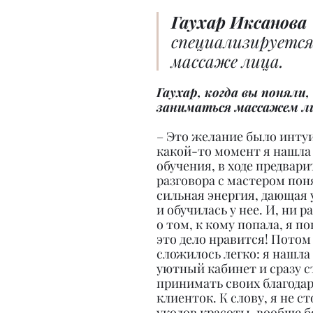
Гаухар Иксанова 
специализируется
массаже лица.
Гаухар, когда вы поняли
заниматься массажем л
– Это желание было инту
какой-то момент я нашла 
обучения, в ходе предвари
разговора с мастером поня
сильная энергия, дающая 
и обучилась у нее. И, ни р
о том, к кому попала, я по
это дело нравится! Потом 
сложилось легко: я нашла
уютный кабинет и сразу с
принимать своих благода
клиенток. К слову, я не с
уколов красоты, вообще б