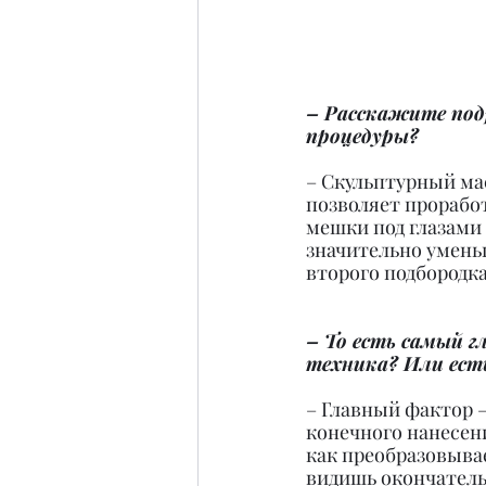
– Расскажите под
процедуры?
– Скульптурный ма
позволяет прорабо
мешки под глазами 
значительно умень
второго подбородка
– То есть самый г
техника? Или ест
– Главный фактор –
конечного нанесени
как преобразовывае
видишь окончатель