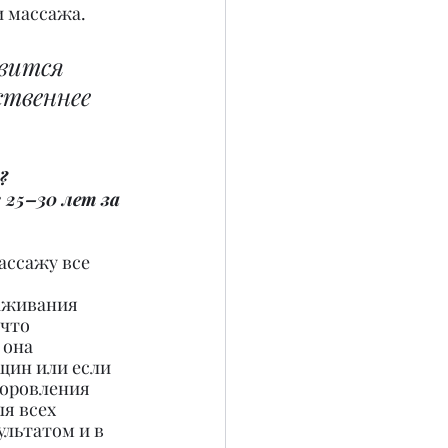
и массажа.
вится 
ственнее 
? 
25–30 лет за 
ассажу все 
аживания 
что 
 она 
щин или если 
доровления 
я всех 
льтатом и в 