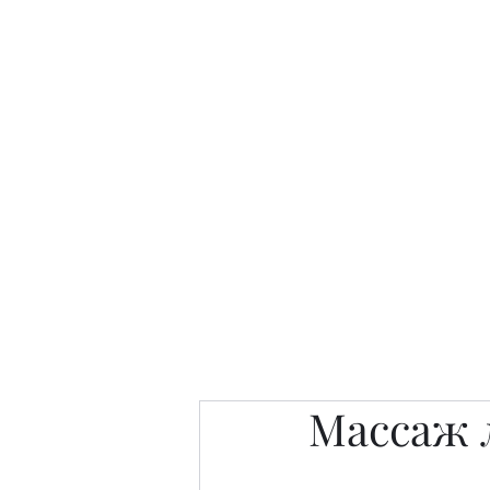
Интересно. Полезно. Модн
Главная
Публикации
People 
Массаж 