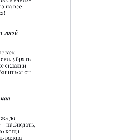
о на все 
а!
л этой 
ассаж 
ки, убрать 
е складки, 
авиться от 
ная 
жа до 
– наблюдать, 
о когда 
ь важна 