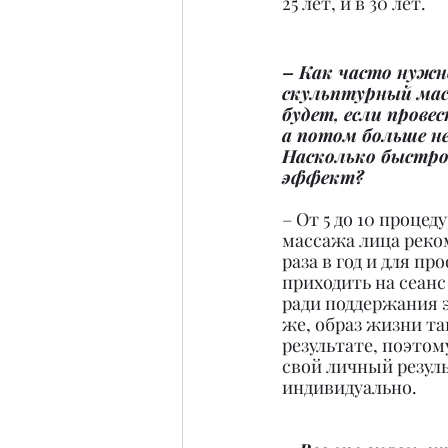
25 лет, и в 30 лет.
– Как часто нужн
скульптурный мас
будет, если провес
а потом больше н
Насколько быстро
эффект?
– От 5 до 10 процед
массажа лица реком
раза в год и для п
приходить на сеанс 
ради поддержания 
же, образ жизни та
результате, поэтом
свой личный резуль
индивидуально.