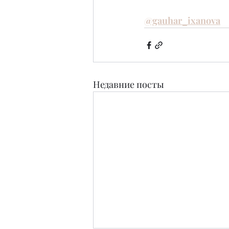
@gauhar_ixanova
Недавние посты