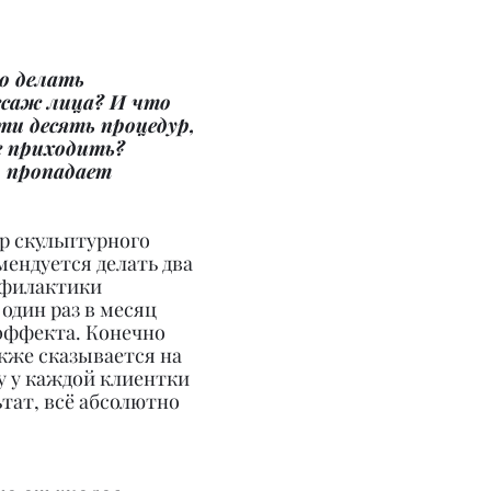
о делать 
саж лица? И что 
ти десять процедур, 
е приходить? 
 пропадает 
ур скульптурного 
ендуется делать два 
рофилактики 
один раз в месяц 
эффекта. Конечно 
кже сказывается на 
у у каждой клиентки 
тат, всё абсолютно 