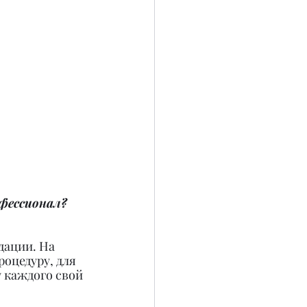
фессионал? 
дации. На 
оцедуру, для 
 каждого свой 