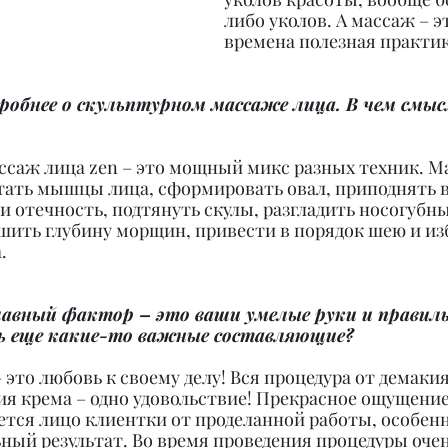
либо уколов. А массаж – эт
времена полезная практик
робнее о скульптурном массаже лица. В чем смыс
ссаж лица zen – это мощный микс разных техник. М
тать мышцы лица, сформировать овал, приподнять ве
и отечность, подтянуть скулы, разгладить носогубны
шить глубину морщин, привести в порядок шею и изб
.
лавный фактор – это ваши умелые руки и правиль
ь еще какие-то важные составляющие?
 это любовь к своему делу! Вся процедура от демакия
я крема – одно удовольствие! Прекрасное ощущение 
тся лицо клиентки от проделанной работы, особенн
ный результат. Во время проведения процедуры очен