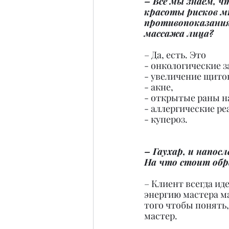
– Все мы знаем, ч
красоты рисков мн
противопоказания
массажа лица?
– Да, есть. Это
- онкологические з
- увеличение щито
- акне,
- открытые раны н
- аллергические ре
- купероз.
– Гаухар, и напос
На что стоит об
– Клиент всегда ид
энергию мастера м
того чтобы понять,
мастер.