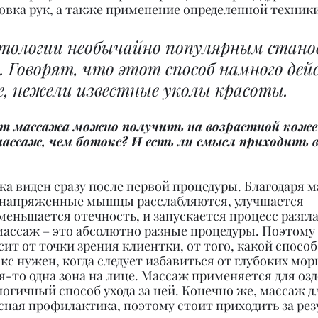
овка рук, а также применение определенной техник
етологии необычайно популярным стано
 Говорят, что этот способ намного дей
е, нежели известные уколы красоты.
т массажа можно получить на возрастной коже
ссаж, чем ботокс? И есть ли смысл приходить в 
а виден сразу после первой процедуры. Благодаря м
 напряженные мышцы расслабляются, улучшается 
меньшается отечность, и запускается процесс разгл
массаж – это абсолютно разные процедуры. Поэтому 
ит от точки зрения клиентки, от того, какой способ
кс нужен, когда следует избавиться от глубоких мор
я-то одна зона на лице. Массаж применяется для оз
логичный способ ухода за ней. Конечно же, массаж дл
сная профилактика, поэтому стоит приходить за резу