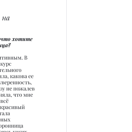
 на 
, что хотите 
ица?
итивным. В 
курс 
тельного 
ла, какова ее 
уверенность, 
азу не пожалев 
няла, что мне 
всё 
 красивый 
тала 
рных 
торонница 
оюсь каких-