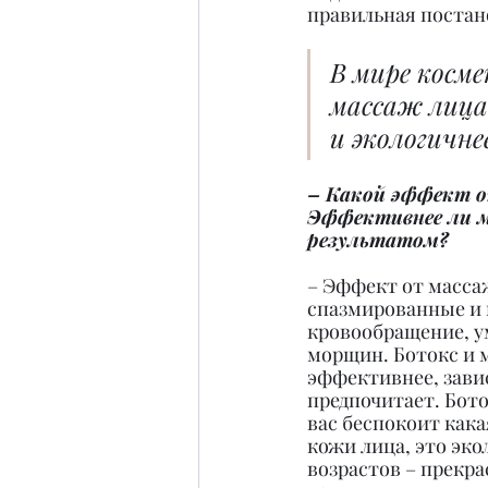
правильная постан
В мире косм
массаж лица.
и экологичне
– Какой эффект о
Эффективнее ли ма
результатом?
– Эффект от массаж
спазмированные и
кровообращение, у
морщин. Ботокс и 
эффективнее, завис
предпочитает. Бото
вас беспокоит кака
кожи лица, это эко
возрастов – прекра