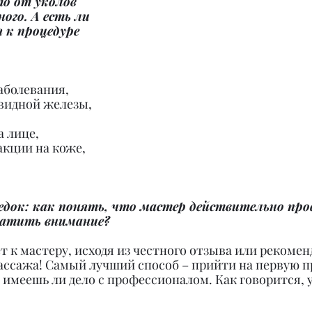
то от уколов 
ого. А есть ли 
 к процедуре 
аболевания,
видной железы,
а лице,
акции на коже,
ледок: как понять, что мастер действительно про
ратить внимание?
ет к мастеру, исходя из честного отзыва или рекомен
ассажа! Самый лучший способ – прийти на первую пр
 имеешь ли дело с профессионалом. Как говорится, у