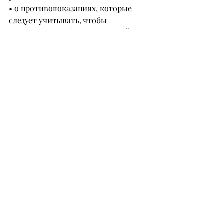
• о противопоказаниях, которые 
следует учитывать, чтобы 
гирудотерапия была безопасной.
Без этих знаний можно не получить 
ожидаемого результата, поэтому в 
курсе я разбираю всё подробно, 
пошагово, доступным языком, 
чтобы любой человек мог уверенно 
использовать пиявок без страха и 
сомнений.
– Кроме работы с пиявками вы 
также занимаетесь телесными 
практиками. Какие задачи они 
помогают решить?
– Я использую глубокую 