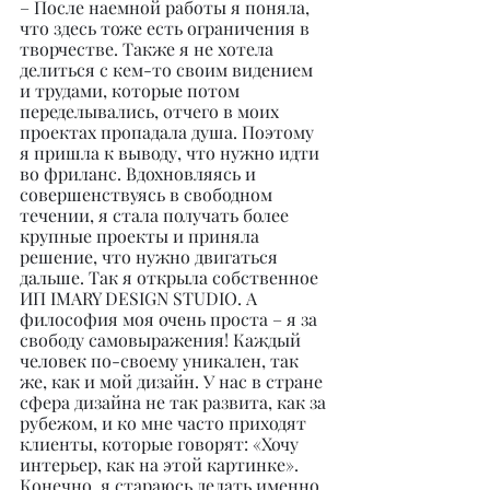
– После наемной работы я поняла, 
что здесь тоже есть ограничения в 
творчестве. Также я не хотела 
делиться с кем-то своим видением 
и трудами, которые потом 
переделывались, отчего в моих 
проектах пропадала душа. Поэтому 
я пришла к выводу, что нужно идти 
во фриланс. Вдохновляясь и 
совершенствуясь в свободном 
течении, я стала получать более 
крупные проекты и приняла 
решение, что нужно двигаться 
дальше. Так я открыла собственное 
ИП IMARY DESIGN STUDIO. А 
философия моя очень проста – я за 
свободу самовыражения! Каждый 
человек по-своему уникален, так 
же, как и мой дизайн. У нас в стране 
сфера дизайна не так развита, как за 
рубежом, и ко мне часто приходят 
клиенты, которые говорят: «Хочу 
интерьер, как на этой картинке». 
Конечно, я стараюсь делать именно 