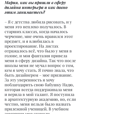
Мария, как вы пришли в сферу 
дизайна интерьера и как давно 
этим занимаетесь?
– Я с детства любила рисовать, и у 
меня это неплохо получалось. В 
старших классах, когда началось 
черчение, мне очень нравился этот 
предмет, и я влюбилась в 
проектирование. На листах 
отражалось всё, что было у меня в 
голове, и моя фантазия привела 
меня в сферу дизайна. Так что после 
школы меня не мучал вопрос о том, 
кем я хочу стать. Я точно знала, что 
быть дизайнером – мое призвание. 
За эту уверенность я хочу 
поблагодарить свою бабушку Надю, 
которая всегда поддерживала меня 
и верила в мой талант. Я поступила 
в архитектурную академию, но, если 
честно, меня нельзя было назвать 
прилежной ученицей. В учебном 
заведении мне ставили 