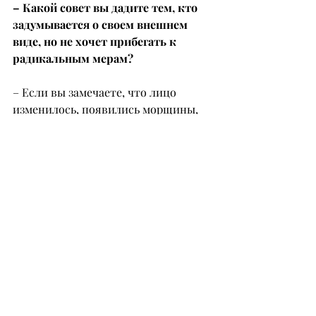
– Какой совет вы дадите тем, кто 
задумывается о своем внешнем 
виде, но не хочет прибегать к 
радикальным мерам?
– Если вы замечаете, что лицо 
изменилось, появились морщины, 
потерялась четкость контуров – 
начните с консультации у 
стоматолога. Возможно, причина 
кроется не в коже, а в состоянии 
зубочелюстной системы. 
Современные методики позволяют 
исправлять прикус и 
восстанавливать зубы максимально 
естественно, доступно и 
комфортно.
инстаграм: