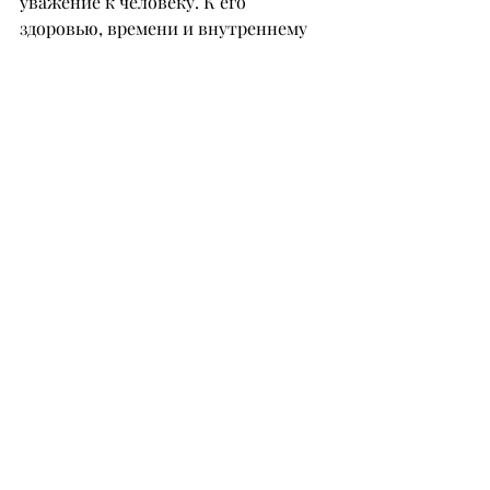
уважение к человеку. К его 
здоровью, времени и внутреннему 
состоянию.
– Что для вас лично значит быть 
не просто врачом, а создателем 
пространства, куда люди приходят 
без страха?
– Для меня это про 
ответственность за состояние 
человека, а не только за лечение.
Мне важно, чтобы пациент 
приходил без страха и чувствовал 
доверие.
Я создаю пространство со 
спокойной, бережной и 
уважительной атмосферой.