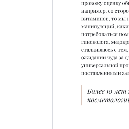
провожу оценку общ
например, со стор
витаминов, то мы 
манипуляций, каки
потребоваться помо
гинеколога, эндокр
сталкиваюсь с тем
ожидании чуда за о
универсальной про
поставленными зад
Более 10 лет
косметологии