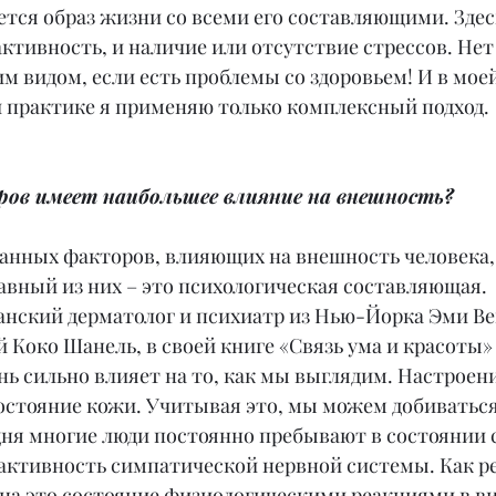
ся образ жизни со всеми его составляющими. Здесь
активность, и наличие или отсутствие стрессов. Нет
 видом, если есть проблемы со здоровьем! И в моей
 практике я применяю только комплексный подход.
ров имеет наибольшее влияние на внешность?
анных факторов, влияющих на внешность человека, 
авный из них – это психологическая составляющая.
нский дерматолог и психиатр из Нью-Йорка Эми Век
Коко Шанель, в своей книге «Связь ума и красоты» г
нь сильно влияет на то, как мы выглядим. Настроени
состояние кожи. Учитывая это, мы можем добиватьс
дня многие люди постоянно пребывают в состоянии с
активность симпатической нервной системы. Как ре
 на это состояние физиологическими реакциями в 