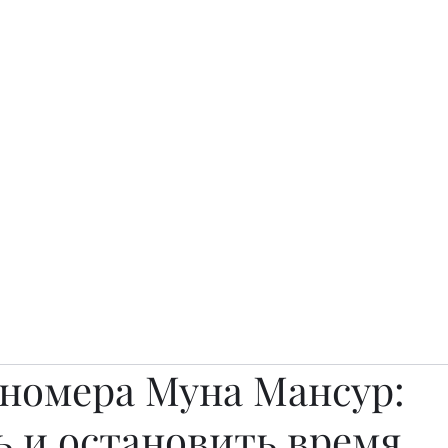
о.
Awards
TOP EXPERTS 2025
Архив журналов
Art Projects
 номера Муна Мансур:
ь и остановить время