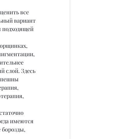
ценить все 
ьный вариант 
 подходящей 
морщинках, 
пигментации, 
ительнее 
й слой. Здесь 
спешны 
рапия, 
терапия, 
статочно 
гда имеются 
борозды, 