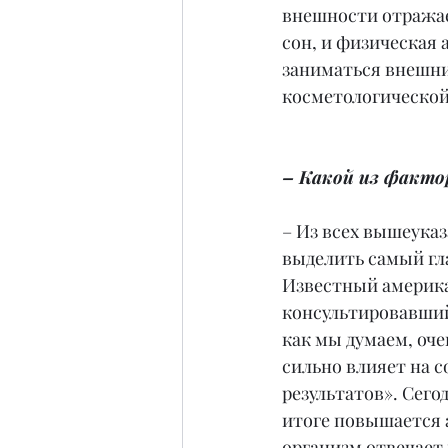
внешности отражает
сон, и физическая 
заниматься внешним
косметологической
– Какой из факто
– Из всех вышеуказ
выделить самый гл
Известный америка
консультировавший 
как мы думаем, оче
сильно влияет на 
результатов». Сего
итоге повышается 
организм отвечает