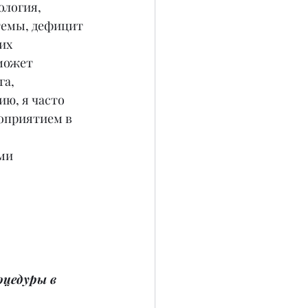
ология, 
темы, дефицит 
их 
может 
а, 
ю, я часто 
оприятием в 
ми 
цедуры в 