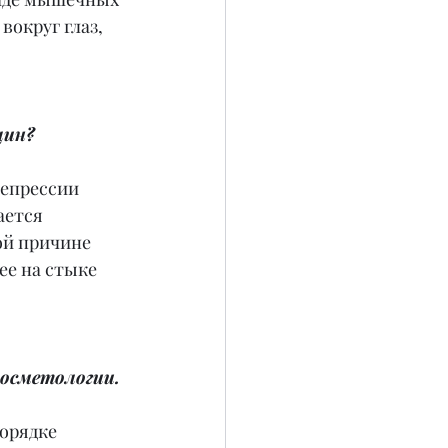
округ глаз, 
щин?
депрессии 
ается 
ой причине 
ее на стыке 
косметологии.
орядке 