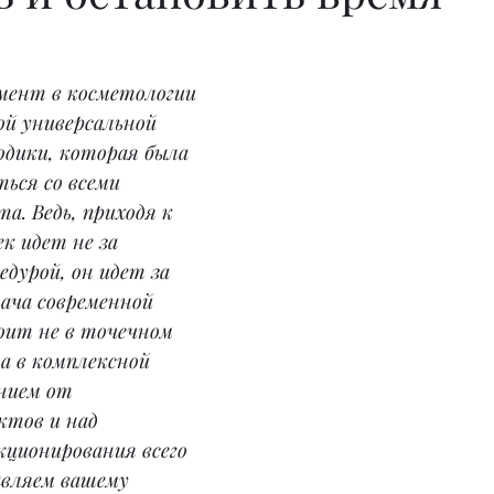
мент в косметологии 
й универсальной 
одики, которая была 
ться со всеми 
а. Ведь, приходя к 
к идет не за 
едурой, он идет за 
ача современной 
оит не в точечном 
а в комплексной 
нием от 
ктов и над 
ционирования всего 
авляем вашему 