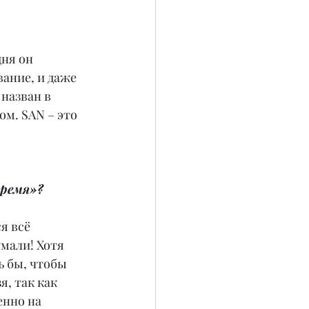
ня он 
ание, и даже 
назван в 
ом. SAN – это 
время»?
я всё 
мали! Хотя 
ь бы, чтобы 
, так как 
нно на 