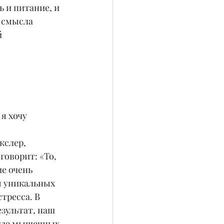
 и питание, и 
 смысла 
 
я хочу 
слер, 
оворит: «То, 
е очень 
я уникальных 
тресса. В 
зультат, наш 
виде мышечных 