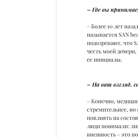
– Где вы принима
– Более 10 лет наз
называется SAN bea
подозревают, что S
честь моей дочери,
ее инициалы.
– На ваш взгляд, 
– Конечно, медицин
стремительнее, но 
повлиять на состоя
люди понимали: лиц
внешность – это по