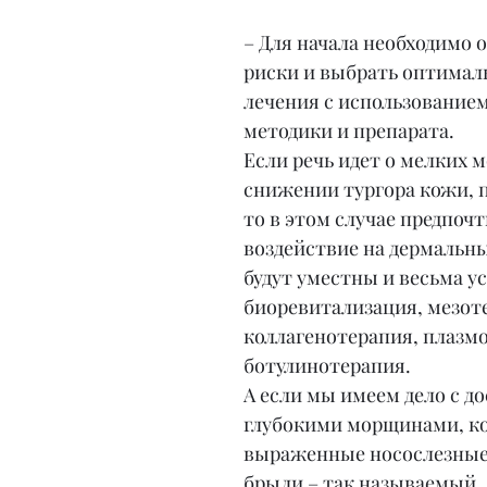
– Для начала необходимо о
риски и выбрать оптимал
лечения с использованием
методики и препарата.
Если речь идет о мелких 
снижении тургора кожи, 
то в этом случае предпочт
воздействие на дермальны
будут уместны и весьма у
биоревитализация, мезоте
коллагенотерапия, плазмо
ботулинотерапия.
А если мы имеем дело с до
глубокими морщинами, ко
выраженные носослезные 
брыли – так называемый 