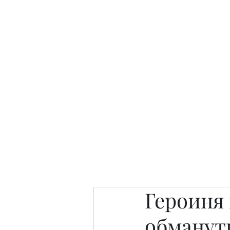
Интересно. Полезно. Модн
Главная
Публикации
People 
Героиня
обманут