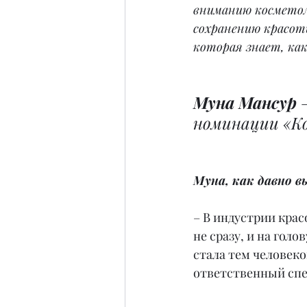
вниманию косметоло
сохранению красот
которая знает, ка
Муна Мансур
 
номинации «Ко
Муна, как давно 
– В индустрии крас
не сразу, и на голо
стала тем человеко
ответственный спе