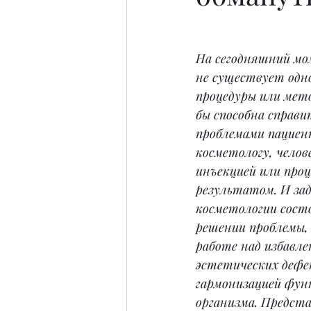
На сегодняшний мо
не существует одно
процедуры или мет
бы способна справи
проблемами пациент
косметологу, челове
инъекцией или проц
результатом. И зад
косметологии сост
решении проблемы, 
работе над избавле
эстетических дефе
гармонизацией функ
организма. Предст