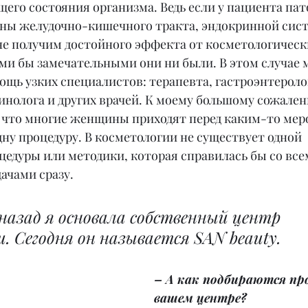
его состояния организма. Ведь если у пациента пат
оны желудочно-кишечного тракта, эндокринной сис
не получим достойного эффекта от косметологическ
ми бы замечательными они ни были. В этом случае 
щь узких специалистов: терапевта, гастроэнтеролог
инолога и других врачей. К моему большому сожалени
, что многие женщины приходят перед каким-то мер
дну процедуру. В косметологии не существует одной 
цедуры или методики, которая справилась бы со все
ачами сразу.
 назад я основала собственный центр 
. Сегодня он называется SAN beauty.
– А как подбираются про
вашем центре?