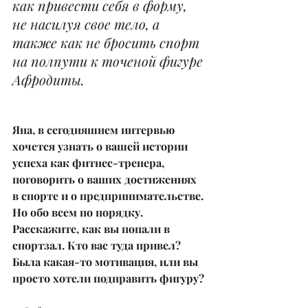
как привести себя в форму, 
не насилуя свое тело, а 
также как не бросить спорт 
на полпути к точеной фигуре 
Афродиты.
Яна, в сегодняшнем интервью 
хочется узнать о вашей истории 
успеха как фитнес-тренера, 
поговорить о ваших достижениях 
в спорте и о предпринимательстве. 
Но обо всем по порядку. 
Расскажите, как вы попали в 
спортзал. Кто вас туда привел? 
Была какая-то мотивация, или вы 
просто хотели подправить фигуру?