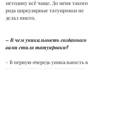
методику всё чаще. До меня такого 
рода циркулярные татуировки не 
делал никто.
– В чем уникальность созданного 
вами стиля татуировки?
– В первую очередь уникальность в 
том, что такого рода татутировки 
не делал никто до меня. Сейчас 
некоторые мастера пытаются 
повторить этот стиль, и я уже 
встречала аналоги. Мне очень 
приятно, что мой стиль нравится 
другим и что люди применяют его в 
своей работе. Другой особенностью 
моих работ считается 
расположение одного рисунка на 