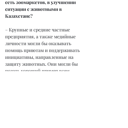
сеть зоомаркетов, в улучшении 
ситуации с животными в 
Казахстане?
– Крупные и средние частные 
предприятия, а также медийные 
личности могли бы оказывать 
помощь приютам и поддерживать 
инициативы, направленные на 
защиту животных. Они могли бы 
подать хороший пример всем 
жителям Казахстана. Тем более что 
в современном мире, где любые 
новости легко разлетаются по 
социальным сетям, это сделать 
довольно просто. Например, наша 
сеть зоомаркетов стремится 
популяризировать заботу о 
животных и поддерживает любые 