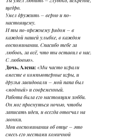
Ты умел любить – глубоко, искренне, 
щедро.
Умел дружить – верно и по-
настоящему.
И ты по-прежнему рядом – в 
каждой нашей улыбке, в каждом 
воспоминании. Спасибо тебе за 
любовь, за всё, что ты оставил в нас. 
С любовью».
Дочь, Алена: 
«Мы часто играли 
вместе в компьютерные игры, и 
друзья завидовали – мой папа был 
«модный» и современный.
Работа была его настоящим хобби. 
Он мог проснуться ночью, чтобы 
записать идеи, и всегда отвечал на 
звонки.
Мои воспоминания об отце – это 
смесь его местами комичной 