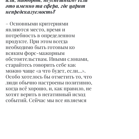
это именно та сфера, где царит 
непредсказуемость?
– Основными критериями 
являются место, время и 
потребность в определенном 
продукте. При этом всегда 
необходимо быть готовым ко 
всяким форс-мажорным 
обстоятельствам. Иными словами, 
старайтесь говорить себе как 
можно чаще «а что будет, если…». 
Особо хотелось бы отметить то, что 
люди обычно настроены позитивно, 
когда всё хорошо, и, как правило, не 
хотят верить в негативный исход 
событий. Сейчас мы все являемся 
свидетелями такого негативного 
развития событий. При пандемии 
резко упал ресторанный бизнес, а 
продуктовый значительно возрос. В 
это было очень трудно поверить до 
пандемии. А теперь те, кто быстро и 