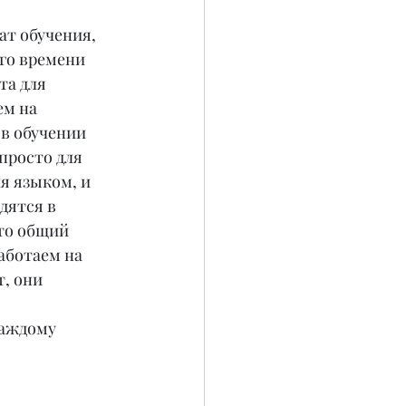
ат обучения, 
его времени 
а для 
ем на 
в обучении 
просто для 
я языком, и 
дятся в 
то общий 
аботаем на 
, они 
аждому 