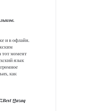
зыков. 
е и в офлайн. 
кским 
а тот момент 
ахский язык 
огромное 
их, как 
Best Qazaq 