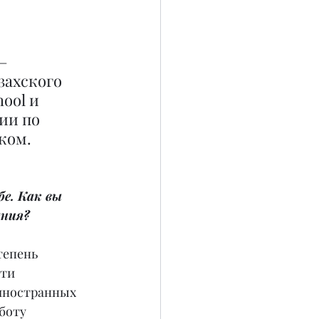
– 
захского 
ool и 
ии по 
жом.
е. Как вы 
ания?
тепень 
ти 
иностранных 
боту 