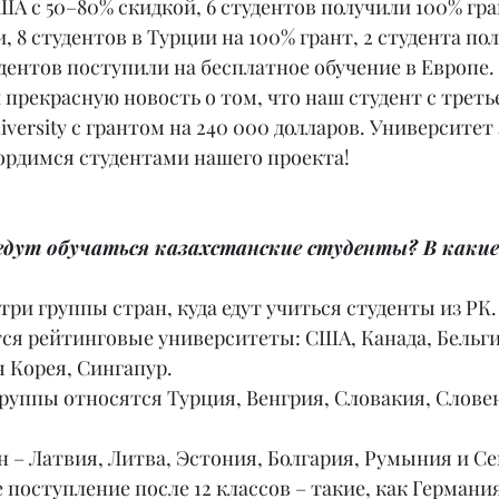
ША с 50–80% скидкой, 6 студентов получили 100% гра
, 8 студентов в Турции на 100% грант, 2 студента по
тудентов поступили на бесплатное обучение в Европе. 
прекрасную новость о том, что наш студент с треть
iversity с грантом на 240 000 долларов. Университет 
ордимся студентами нашего проекта!
 едут обучаться казахстанские студенты? В каки
ри группы стран, куда едут учиться студенты из РК. 
тся рейтинговые университеты: США, Канада, Бельгия
Корея, Сингапур.
руппы относятся Турция, Венгрия, Словакия, Словен
н – Латвия, Литва, Эстония, Болгария, Румыния и С
е поступление после 12 классов – такие, как Германия