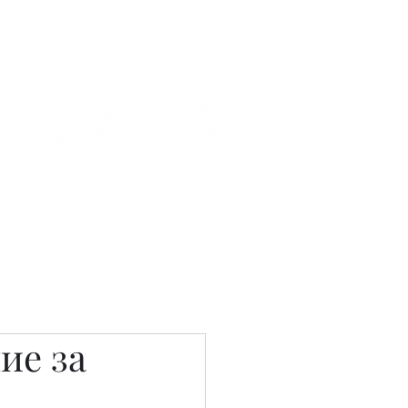
Связаться с нами
Фотостудия
ие за