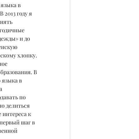
языка в 
2013 году я 
нять 
годичные 
ежды» и до 
енскую 
скому хлопку. 
ное 
бразования. В 
 языка в 
а 
давать по 
но делиться 
 интереса к 
первый шаг в 
венной 