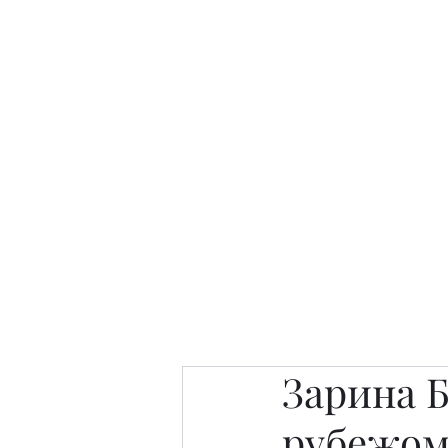
Интересно. Полезно. Модн
Главная
Публикации
People 
Зарина 
рубежо