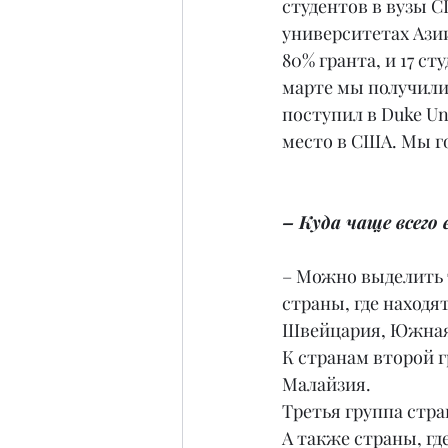
студентов в вузы С
университетах Азии
80% гранта, и 17 с
марте мы получили 
поступил в Duke Un
место в США. Мы г
– Куда чаще всего
– Можно выделить т
страны, где находя
Швейцария, Южная 
К странам второй г
Малайзия.
Третья группа стра
А также страны, гд