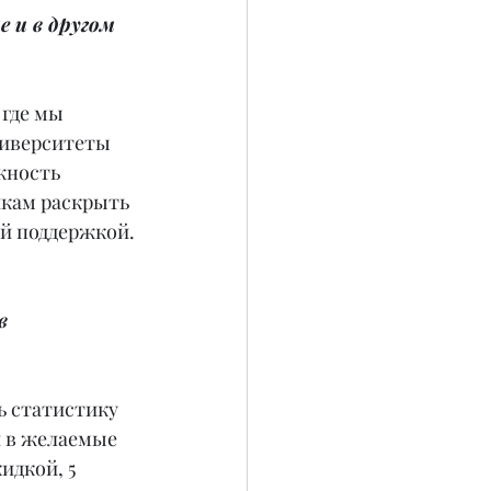
 и в другом 
 где мы 
ниверситеты 
жность 
кам раскрыть 
ой поддержкой.
в 
ь статистику 
 в желаемые 
идкой, 5 