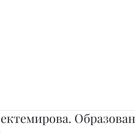
о.
Awards
TOP EXPERTS 2025
Архив журналов
Art Projects
Бектемирова. Образован
м