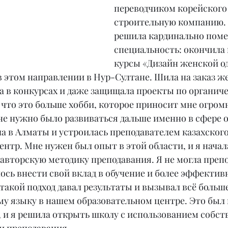
переводчиком корейского 
строительную компанию. В 
решила кардинально поме
специальность: окончила 
курсы «Дизайн женской од
 в этом направлении в Нур-Султане. Шила на заказ ж
а в конкурсах и даже защищала проекты по органиче
 что это больше хобби, которое приносит мне огром
не нужно было развиваться дальше именно в сфере о
ала в Алматы и устроилась преподавателем казахского
нтр. Мне нужен был опыт в этой области, и я начал
авторскую методику преподавания. Я не могла препо
ось внести свой вклад в обучение и более эффектив
акой подход давал результаты и вызывал всё больше
му языку в нашем образовательном центре. Это был 
, и я решила открыть школу с использованием собст