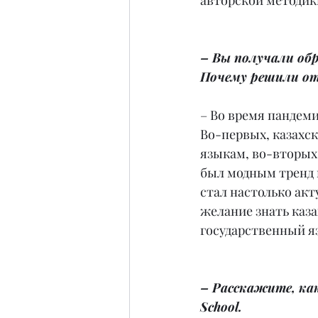
авторской методик
– Вы получали обр
Почему решили от
– Во время пандеми
Во-первых, казахс
языкам, во-вторых,
был модным тренд г
стал настолько акт
желание знать каза
государственный я
– Расскажите, ка
School.