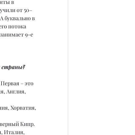
нты в 
лучили от 50–
А буквально в 
его потока 
занимает 9-е 
е страны?
Первая – это 
, Англия, 
ия, Хорватия, 
еверный Кипр.
, Италия, 