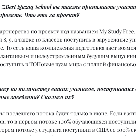
ZBest Qazaq School вы также принимаете участие
проекте. Что это за проект?
партнерство по проекту под названием My Study Free,
8, 9, а также 10 классов поступить в зарубежные у
е. То есть наша комплексная подготовка дает возмо
алантливым и целеустремленным будущим выпускни
поступить в ТОПовые вузы мира с полной финансов
ику по количеству ваших учеников, поступивших 
ые заведения? Сколько их?
аты последнего потока будут только в июне. Если взят
в, то в первом потоке 100% обучающихся поступили
втором потоке 3 студента поступили в США со 100% ск