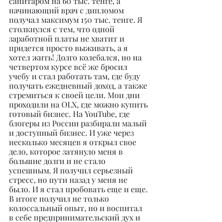
санитаром на 60 тыс. тенге, а 
начинающий врач с дипломом 
получал максимум 150 тыс. тенге. Я 
столкнулся с тем, что одной 
заработной платы не хватит и 
придется просто выживать, а я 
хотел жить! Долго колебался, но на 
четвертом курсе всё же бросил 
учебу и стал работать там, где буду 
получать ежедневный доход, а также 
стремиться к своей цели. Мои дни 
проходили на OLX, где можно купить 
готовый бизнес. На YouTube, где 
блогеры из России разбирали малый 
и доступный бизнес. И уже через 
несколько месяцев я открыл свое 
дело, которое затянуло меня в 
большие долги и не стало 
успешным. Я получил серьезный 
стресс, но пути назад у меня не 
было. И я стал пробовать еще и еще. 
В итоге получил не только 
колоссальный опыт, но и воспитал 
в себе предпринимательский дух и 