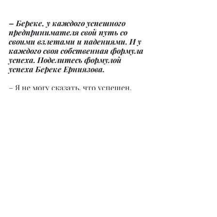
– Береке, у каждого успешного 
предпринимателя свой путь со 
своими взлетами и падениями. И у 
каждого своя собственная формула 
успеха. Поделитесь формулой 
успеха Береке Ерниязова.
– Я не могу сказать, что успешен, 
ведь мне еще есть к чему 
стремиться. Но буду рад, если мои 
советы будут кому-то полезны. 
Перечислю главные моменты, о 
которых необходимо помнить на 
пути к успеху.
1. Вера. Вы должны твердо верить в 
себя и в то, чем занимаетесь.
2. Мотивация. Постоянно 
анализируйте успехи и неудачи 
людей, добившихся определенного 
результата в своей жизни.
3. Спорт. Занимайтесь спортом и 
будьте в тонусе. Качайте свой дух, 