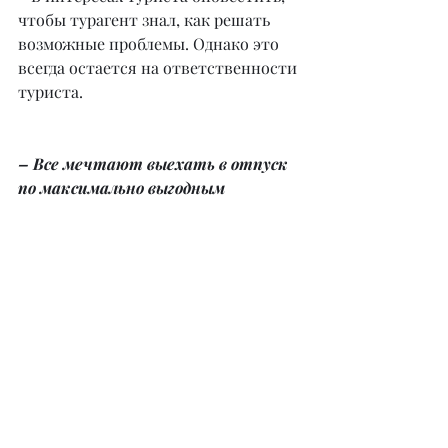
чтобы турагент знал, как решать 
возможные проблемы. Однако это 
всегда остается на ответственности 
туриста.
– Все мечтают выехать в отпуск 
по максимально выгодным 
условиям. В какое время года 
выгоднее покупать путевку на 
море? Лучше делать это заранее 
или покупать так называемый 
горящий тур?
– Учитывая статистику последних 
лет, заранее покупать выгоднее, 
особенно на высокие даты: 
школьные каникулы, Новый год, 