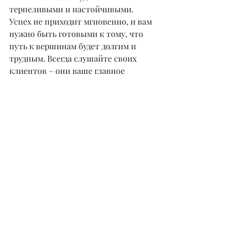
терпеливыми и настойчивыми. 
Успех не приходит мгновенно, и вам 
нужно быть готовыми к тому, что 
путь к вершинам будет долгим и 
трудным. Всегда слушайте своих 
клиентов – они ваше главное 
вдохновение и источник знаний. И 
не забывайте наслаждаться 
процессом. Ваша работа – это не 
только заработок, но и творчество. 
Наслаждайтесь тем, что делаете, и 
стремитесь, чтобы каждый ваш 
клиент уходил от вас счастливым и 
довольным.
– Каким вы видите будущее 
индустрии красоты и ухода за 