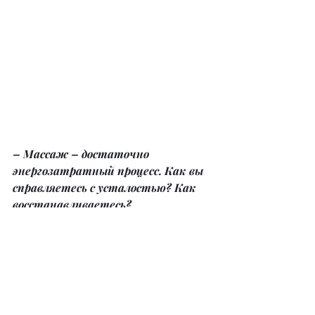
– Массаж – достаточно 
энергозатратный процесс. Как вы 
справляетесь с усталостью? Как 
восстанавливаетесь?
– Как в анекдоте: «А я и не 
напрягаюсь» 
(улыбается). 
Есть 
такая наука – эргономика. Ее 
принципы применимы и в массаже. 
Настоящий мастер умеет правильно 