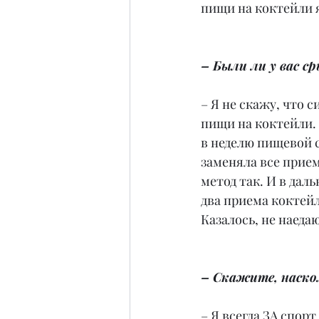
пищи на коктейли я
– Были ли у вас с
– Я не скажу, что 
пищи на коктейли. 
в неделю пищевой c
заменяла все прием
метод так. И в дал
два приема коктейл
Казалось, не наеда
– Скажите, наско
– Я всегда ЗА спорт