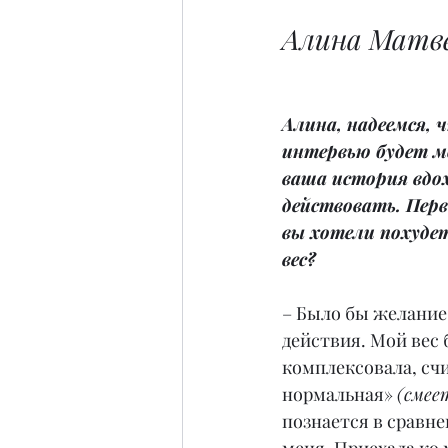
Алина Матве
Алина, надеемся, 
интервью будет м
ваша история вдо
действовать. Перв
вы хотели похудет
вес?
– Было бы желание,
действия. Мой вес б
комплексовала, счи
нормальная» 
(смее
познается в сравне