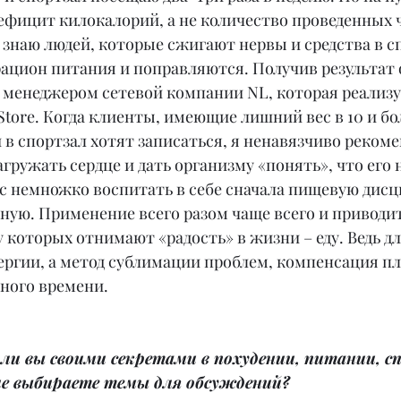
ефицит килокалорий, а не количество проведенных ч
 знаю людей, которые сжигают нервы и средства в сп
рацион питания и поправляются. Получив результат 
ла менеджером сетевой компании NL, которая реализуе
Store. Когда клиенты, имеющие лишний вес в 10 и бол
и в спортзал хотят записаться, я ненавязчиво реком
нагружать сердце и дать организму «понять», что его 
с немножко воспитать в себе сначала пищевую дисци
ую. Применение всего разом чаще всего и приводит
у которых отнимают «радость» в жизни – еду. Ведь дл
ергии, а метод сублимации проблем, компенсация пл
дного времени.
 ли вы своими секретами в похудении, питании, сп
е выбираете темы для обсуждений?