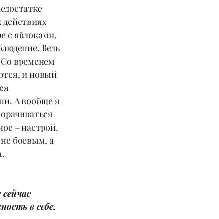
недостатке 
 действиях 
е с яблоками. 
блюдение. Ведь 
 Со временем 
тся, и новый 
ся 
и. А вообще я 
орачиваться 
ное – настрой. 
 не боевым, а 
я.
 сейчас 
ость в себе, 