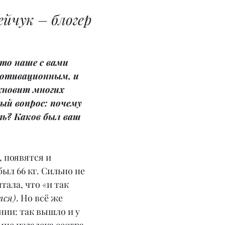
йчук – блогер
что наше с вами 
отивационным, и 
хновит многих 
ый вопрос: почему 
ь? Каков был ваш 
 появятся и 
ыл 66 кг. Сильно не 
тала, что «и так 
тся)
. Но всё же 
нии: так вышло и у 