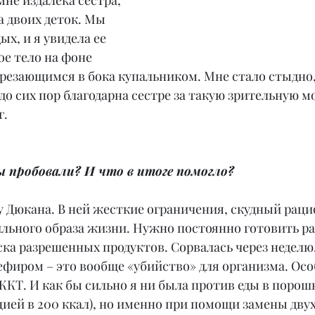
мне издалека сестра, 
 двоих деток. Мы 
х, и я увидела ее 
е тело на фоне 
врезающимся в бока купальником. Мне стало стыдно, 
я до сих пор благодарна сестре за такую зрительную 
г.
ы пробовали? И что в итоге помогло?
у Дюкана. В ней жесткие ограничения, скудный рацио
льного образа жизни. Нужно постоянно готовить ра
ка разрешенных продуктов. Сорвалась через неделю
ефиром – это вообще «убийство» для организма. Особ
ЖКТ. И как бы сильно я ни была против еды в порошк
рцией в 200 ккал), но именно при помощи замены дву