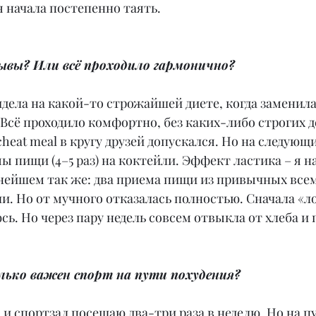
 начала постепенно таять.
рывы? Или всё проходило гармонично?
сидела на какой-то строжайшей диете, когда заменила
Всё проходило комфортно, без каких-либо строгих де
heat meal в кругу друзей допускался. Но на следующи
ы пищи (4–5 раз) на коктейли. Эффект ластика – я н
ьнейшем так же: два приема пищи из привычных всем
и. Но от мучного отказалась полностью. Сначала «ло
юсь. Но через пару недель совсем отвыкла от хлеба и
лько важен спорт на пути похудения?
, и спортзал посещаю два-три раза в неделю. Но на пу