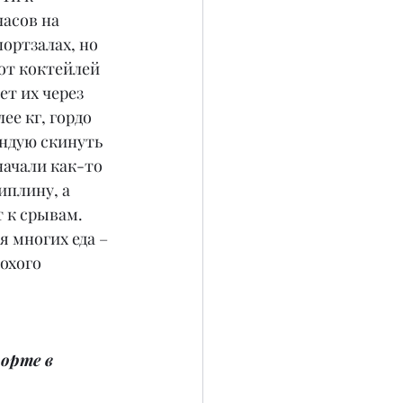
асов на 
ортзалах, но 
от коктейлей 
т их через 
ее кг, гордо 
ендую скинуть 
начали как-то 
плину, а 
 к срывам. 
я многих еда – 
охого 
орте в 