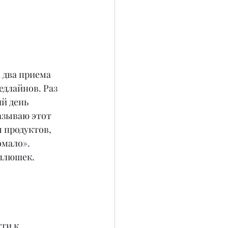
 два приема 
длайнов. Раз 
й день 
азываю этот 
 продуктов, 
мало». 
 плюшек.
ти к 