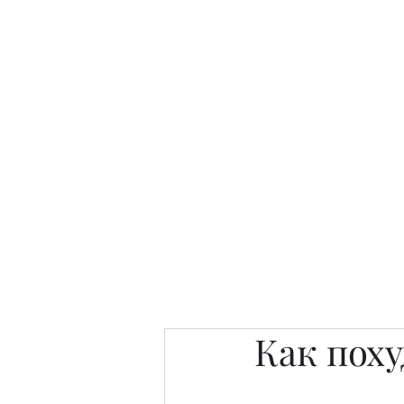
Интересно. Полезно. Модн
Главная
Публикации
People 
Как поху