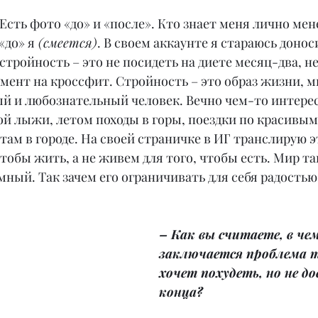
Есть фото «до» и «после». Кто знает меня лично мене
«до» я
 (смеется)
. В своем аккаунте я стараюсь донос
тройность – это не посидеть на диете месяц-два, не
мент на кроссфит. Стройность – это образ жизни, м
ый и любознательный человек. Вечно чем-то интере
ой лыжи, летом походы в горы, поездки по красивым
м в городе. На своей страничке в ИГ транслирую эт
чтобы жить, а не живем для того, чтобы есть. Мир та
ный. Так зачем его ограничивать для себя радостью
– Как вы считаете, в чем
заключается проблема т
хочет похудеть, но не до
конца?