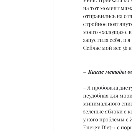
меня. Приехала ко 
на тот момент мама
отправились на отды
стройное подтянуто
моего «холодца» с 
запустила себя, и 
Сейчас мой вес 56 к
– Какие методы в
– Я пробовала диет
неудобная для моби
минимального спис
зеленые яблоки с к
у кого проблемы с 
Energy Diet-1 с по