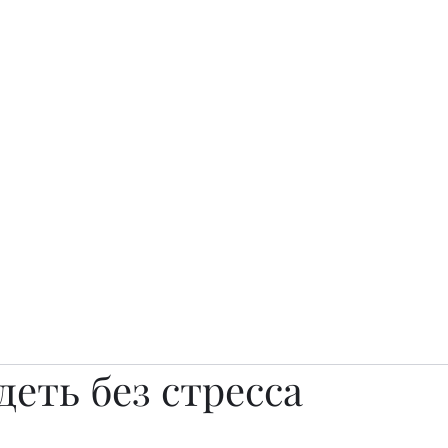
о.
Awards
TOP EXPERTS 2025
Архив журналов
Art Projects
деть без стресса