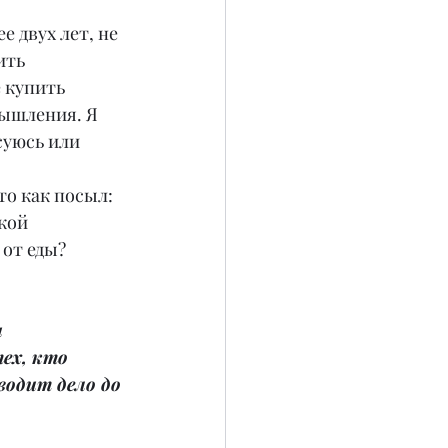
е двух лет, не 
ить 
 купить 
ышления. Я 
суюсь или 
 
о как посыл: 
кой 
 от еды?
 
ех, кто 
водит дело до 