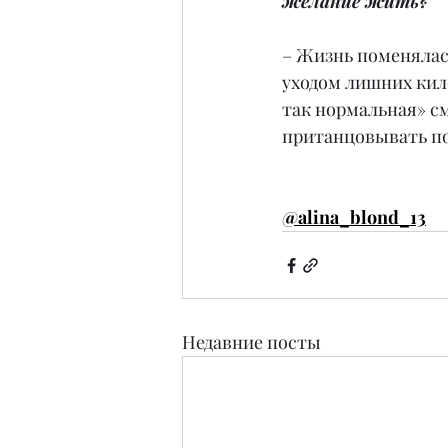
желание жить?
– Жизнь поменялась
уходом лишних кило
так нормальная» см
пританцовывать по 
@alina_blond_13
Недавние посты