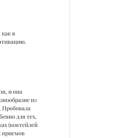
как я 
мотивацию. 
н, и она 
знообразие из 
. Пробовала 
енно для тех, 
ах (коктейлей 
х приемов 