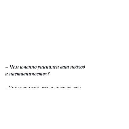
– Чем именно уникален ваш подход 
к наставничеству?
– Уникален тем, что я сначала даю 
психологическую подготовку. Кроме 
того, мы декомпозируем и 
прописываем цели. Потому что для 
того, чтобы хорошо зарабатывать, 
мастеру необходимо понять, для 
чего ему деньги. А уже после этого 