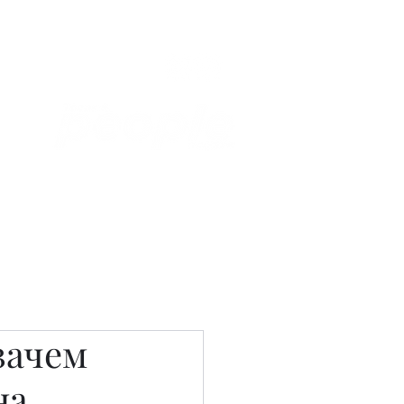
Связаться с нами
Фотостудия
зачем
на