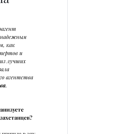
рагент 
 надежным 
, как 
пертов и 
 из лучших 
зала 
го агентства 
ва
.
анизуете 
азахстанцев?
и пришла в эту 