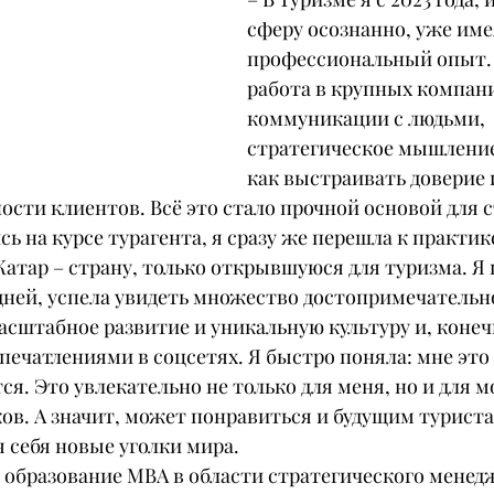
сферу осознанно, уже име
профессиональный опыт. 
работа в крупных компани
коммуникации с людьми, 
стратегическое мышление
как выстраивать доверие 
сти клиентов. Всё это стало прочной основой для с
ь на курсе турагента, я сразу же перешла к практик
Катар – страну, только открывшуюся для туризма. Я 
ней, успела увидеть множество достопримечательно
асштабное развитие и уникальную культуру и, конеч
печатлениями в соцсетях. Я быстро поняла: мне это
я. Это увлекательно не только для меня, но и для мо
ов. А значит, может понравиться и будущим туриста
 себя новые уголки мира.
 образование MBA в области стратегического менед