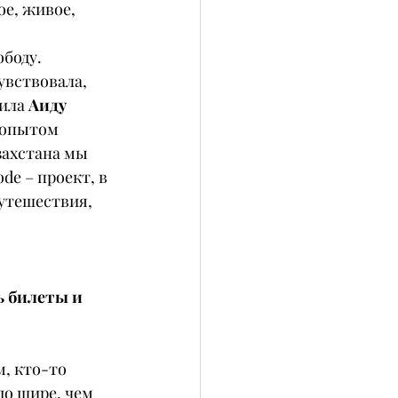
е, живое, 
боду. 
увствовала, 
ила 
Аиду 
 опытом 
захстана мы 
de – проект, в 
утешествия, 
 билеты и 
, кто-то 
о шире, чем 