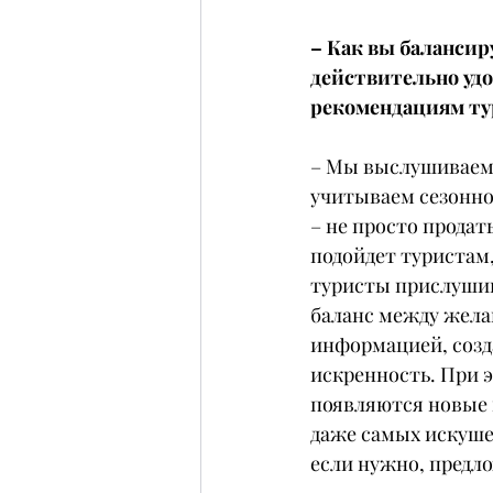
– Как вы балансир
действительно удо
рекомендациям ту
– Мы выслушиваем 
учитываем сезоннос
– не просто продат
подойдет туристам,
туристы прислушива
баланс между жела
информацией, созда
искренность. При 
появляются новые 
даже самых искушен
если нужно, предл