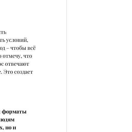
ть 
ь условий, 
д – чтобы всё 
 отмечу, что 
ос отвечают 
 Это создает 
и форматы 
людям 
, но и 