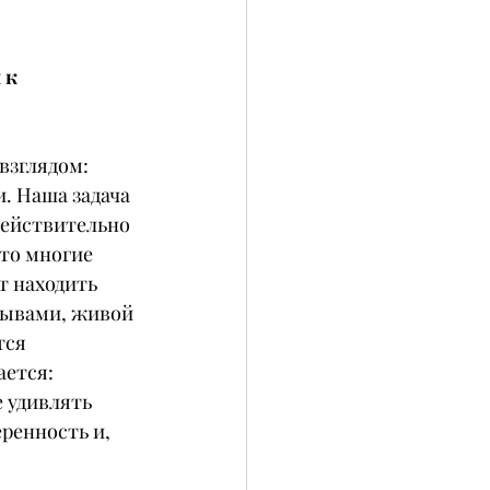
 
 к 
зглядом: 
. Наша задача 
действительно 
то многие 
т находить 
зывами, живой 
тся 
ется: 
 удивлять 
ренность и, 