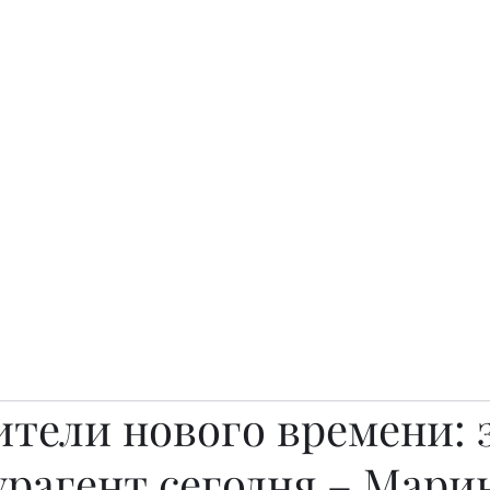
о.
Awards
TOP EXPERTS 2025
Архив журналов
Art Projects
ители нового времени: 
урагент сегодня – Мари