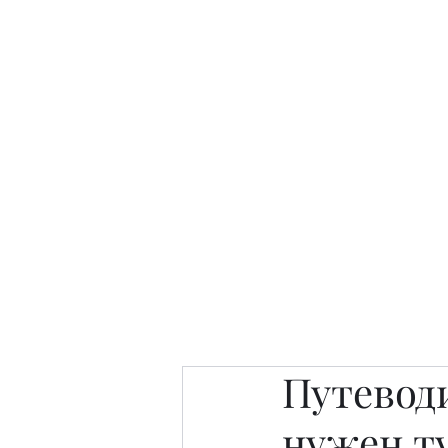
Интересно. Полезно. Модн
Главная
Публикации
People 
Путевод
нужен т