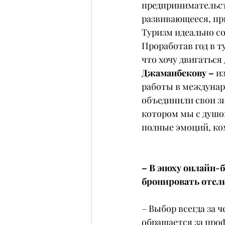
предпринимательств
развивающееся, пр
Туризм идеально со
Проработав год в т
что хочу двигаться
Джаманбекову –
 и
работы в междунар
объединили свои зн
котором мы с душо
полные эмоций, ко
– В эпоху онлайн-
бронировать отел
– Выбор всегда за 
обращается за проф