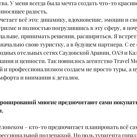
а. У меня всегда была мечта создать что-то красиво
иносящее радость.
четает всё это: динамику, вдохновение, эмоции и сво
уризме и полностью погрузившись в эту сферу, я поч
 дальше, принимать решения, расширяться. Я встрет
значально свою туристку, а в будущем партнера. С ее
одных отельных сетях Саудовской Аравии, ОАЭ и Ка
ания и ценности. Так появилось агентство Travel Mo
й и профессионализмом создаем не просто туры, а п
мфорта и внимания к деталям.
бронирований многие предпочитают сами покупать
и.
человеком – кто-то предпочитает планировать всё сам
ессиональной поддержкой. Но роль турагента горазд