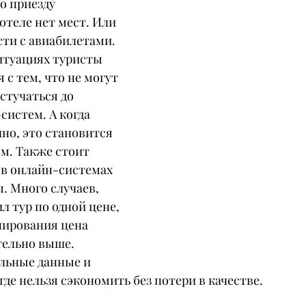
о приезду 
отеле нет мест. Или 
ти с авиабилетами. 
итуациях туристы 
 с тем, что не могут 
стучаться до 
истем. А когда 
но, это становится 
м. Также стоит 
 в онлайн-системах 
ы. Много случаев, 
л тур по одной цене, 
нирования цена 
тельно выше. 
льные данные и 
 где нельзя сэкономить без потери в качестве.