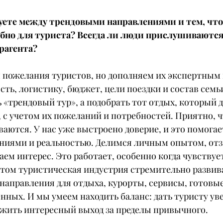
уете между трендовыми направлениями и тем, что
бно для туриста? Всегда ли люди прислушиваются
рагента?
пожелания туристов, но дополняем их экспертным в
ть, логистику, бюджет, цели поездки и состав семьи
ь «трендовый тур», а подобрать тот отдых, который 
 с учетом их пожеланий и потребностей. Приятно, ч
ются. У нас уже выстроено доверие, и это помогае
ниями и реальностью. Делимся личным опытом, от
ем интерес. Это работает, особенно когда чувствуе
этом туристическая индустрия стремительно развива
направления для отдыха, курорты, сервисы, готовые
ных. И мы умеем находить баланс: дать туристу уве
ожить интересный выход за пределы привычного.