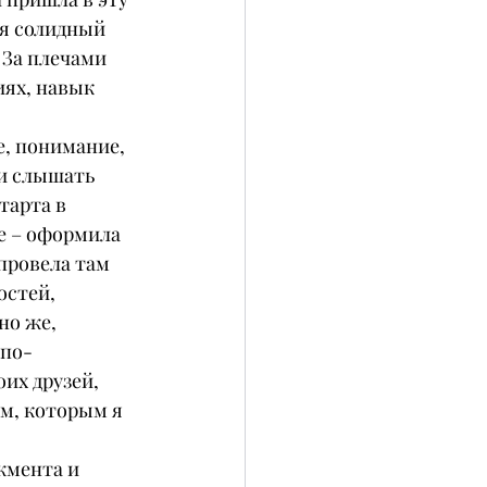
я солидный 
За плечами 
ях, навык 
, понимание, 
и слышать 
тарта в 
е – оформила 
провела там 
стей, 
но же, 
 по-
их друзей, 
м, которым я 
жмента и 