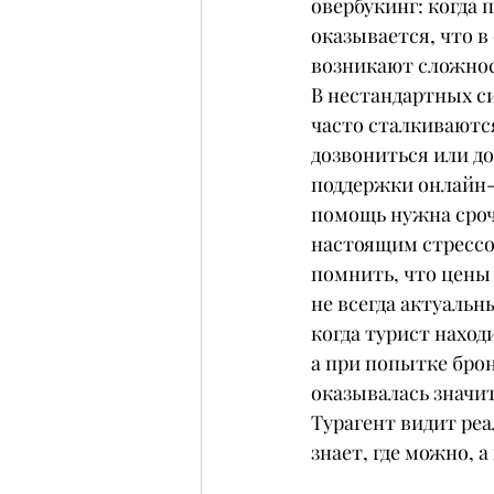
овербукинг: когда п
оказывается, что в 
возникают сложнос
В нестандартных с
часто сталкиваются
дозвониться или до
поддержки онлайн-с
помощь нужна сроч
настоящим стрессо
помнить, что цены
не всегда актуальн
когда турист находи
а при попытке бро
оказывалась значи
Турагент видит реа
знает, где можно, а