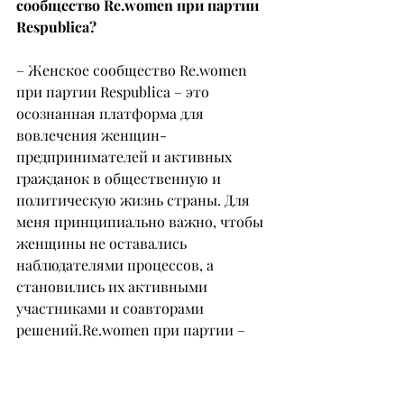
сообщество Re.women при партии 
Respublica?
– Женское сообщество Re.women 
при партии Respublica – это 
осознанная платформа для 
вовлечения женщин-
предпринимателей и активных 
гражданок в общественную и 
политическую жизнь страны. Для 
меня принципиально важно, чтобы 
женщины не оставались 
наблюдателями процессов, а 
становились их активными 
участниками и соавторами 
решений.Re
.women при партии – 
это пространство диалога между 
бизнесом, обществом и 
государством. Здесь мы поднимаем 