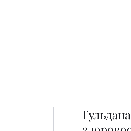
Интересно. Полезно. Модн
Главная
Публикации
People 
Гульдан
здоровое