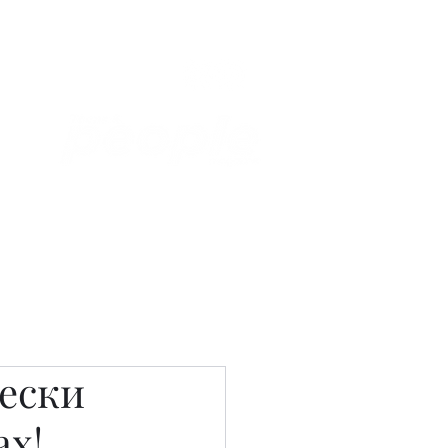
Связаться с нами
Фотостудия
чески
ах!