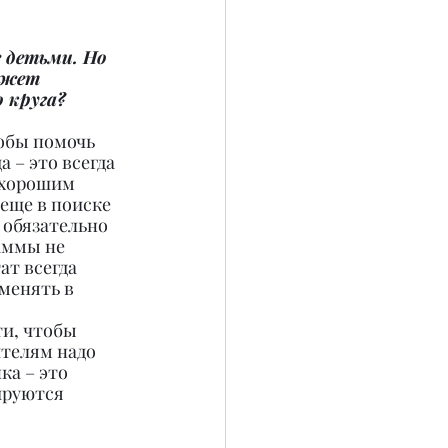
 детьми. Но 
ожет 
 круга?
тобы помочь 
 – это всегда 
 хорошим 
еще в поиске 
 обязательно 
аммы не 
ат всегда 
менять в 
ти, чтобы 
телям надо 
ка – это 
ируются 