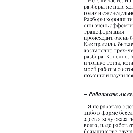
– Нет, не часто. На 
разборы не надо хо
годами еженедельно
Разборы хороши тем
они очень эффекти
трансформация 
происходит очень б
Как правило, бывае
достаточно трех-че
разбора. Конечно, 
и только тогда, ко
моей работы состои
помощи и научился 
– Работаете ли в
– Я не работаю с д
либо в форме бесе
здесь я хочу сказат
всего, надо работат
большинстве случае