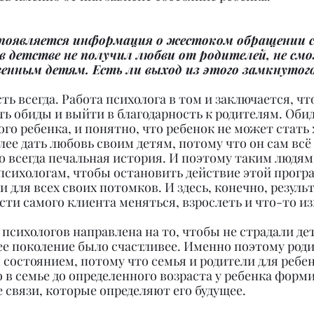
 появляется информация о жестоком обращении с
в детстве не получил любви от родителей, не см
венным детям. Есть ли выход из этого замкнутого
сть всегда. Работа психолога в том и заключается, ч
ь обиды и выйти в благодарность к родителям. Обида
го ребенка, и понятно, что ребенок не может стать
лее дать любовь своим детям, потому что он сам всё 
о всегда печальная история. И поэтому таким людям
 психологам, чтобы остановить действие этой прогр
 и для всех своих потомков. И здесь, конечно, результ
сти самого клиента меняться, взрослеть и что-то из
 психологов направлена на то, чтобы не страдали де
е поколение было счастливее. Именно поэтому роди
 состоянием, потому что семья и родители для ребен
в семье до определенного возраста у ребенка форм
 связи, которые определяют его будущее.