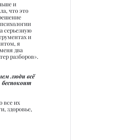
льше и 
а, что это 
 решение 
 психологии 
а серьезную 
трументах и 
нтом, я 
меня два 
тер разборов».
нем люди всё 
 беспокоит 
 все их 
, здоровье, 