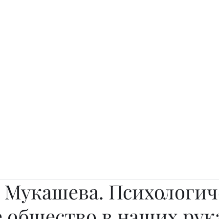
о.
Awards
TOP EXPERTS 2025
Архив журналов
Art Projects
а Мукашева. Психологи
 общество в наших рук