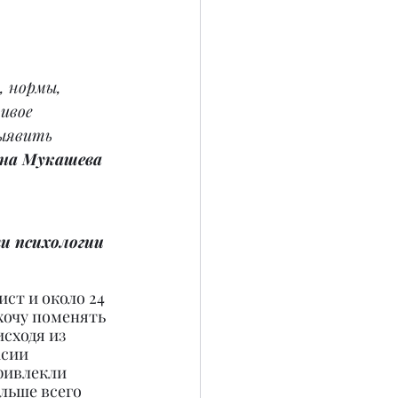
, нормы, 
ивое 
ыявить 
ана Мукашева
и психологии 
ст и около 24 
хочу поменять 
сходя из 
асии 
ривлекли 
льше всего 