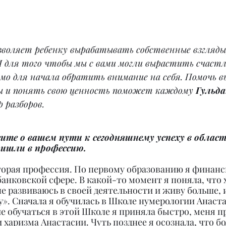
зволяет ребенку вырабатывать собственные взгляды
И для того чтобы мы с вами могли вырастить счастл
мо для начала обратить внимание на себя. Помочь в
ы и понять свою ценность поможет каждому 
Гульд
р разборов.
ите о вашем пути к сегодняшнему успеху в област
ришли в профессию.
торая профессия. По первому образованию я финанси
банковской сфере. В какой-то момент я поняла, что 
не развиваюсь в своей деятельности и живу больше, и
очу». Сначала я обучилась в Школе нумерологии Анаст
е обучаться в этой Школе я приняла быстро, меня п
харизма Анастасии. Чуть позднее я осознала, что бо