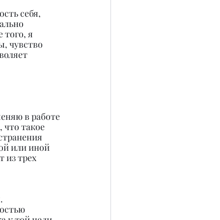
сть себя, 
ально 
того, я 
, чувство 
воляет 
еняю в работе 
 что такое 
странения 
ой или иной 
 из трех 
. 
ностью 
 к той цели, 