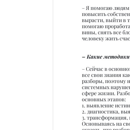
– Я помогаю людям 
повысить собствен
вырасти, выйти в т
помогаю проработа
вины, снять все бло
человеку жить сча
– Какие методики 
– Сейчас в основно
все свои знания ка
разборы, поэтому н
системных нарушени
сфере жизни. Разбо
основных этапов:
1. выявление истин
2. диагностика, в
3. трансформация,
Основываясь на сво
сказать, что разбо