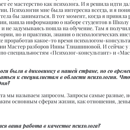
ет ее мастерство как психолога. И я решила идти да
ии. Психология мне была интересна всегда, и я понял
отела бы заниматься. В тот момент, когда я приняла
гии, нашла информацию о наборе студентов в Школу
и не задумываясь пошла на обучение. Там я получил
еории, но и практики, знания о психологических инс
же проработав какое-то время психологом-консульта
ии Мастер разборов Инны Тлиашиновой. И сейчас у 
 по специальностям «Психолог-консультант» и «Мас
оги были в диковинку в нашей стране, но со време
аться к специалистам в области психологии. Что
дня?
а мы называем запросом. Запросы самые разные, но
аким основным сферам жизни, как отношения, деньги
ся ваша работа в качестве психолога?