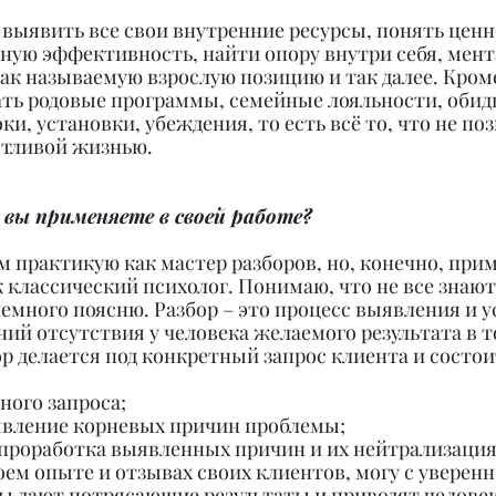
выявить все свои внутренние ресурсы, понять ценно
ную эффективность, найти опору внутри себя, мент
ак называемую взрослую позицию и так далее. Кроме 
ть родовые программы, семейные лояльности, обиды
ки, установки, убеждения, то есть всё то, что не поз
стливой жизнью.
вы применяете в своей работе?
м практикую как мастер разборов, но, конечно, прим
к классический психолог. Понимаю, что не все знают,
емного поясню. Разбор – это процесс выявления и у
й отсутствия у человека желаемого результата в т
р делается под конкретный запрос клиента и состоит
ного запроса;
ыявление корневых причин проблемы;
 проработка выявленных причин и их нейтрализация
ем опыте и отзывах своих клиентов, могу с уверен
ры дают потрясающие результаты и приводят человека