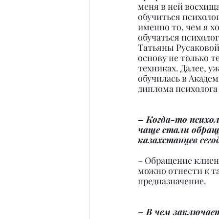
меня в ней восхища
обучиться психолог
именно то, чем я х
обучаться психоло
Татьяны Русаковой 
основу не только т
техниках. Далее, у
обучилась в Академ
диплома психолога
– Когда-то психол
чаще стали обращ
казахстанцев сего
– Обращение клиент
можно отнести к т
предназначение.
– В чем заключает