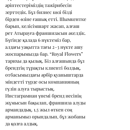
әріптестеріміздің тәжірибесін 
зерттедік. Бұл бизнес көзі бізді 
бірден өзіне ғашық етті. Шымкентке 
барып, келісімшарт жасап, алғаш 
рет Атырауға франшизасын әкелдік. 
Бүгінде қалада 6 нүктеміз бар, 
алдағы уақытта тағы 2–3 нүкте ашу 
жоспарымызда бар. “Royal Flowers” 
тарихы да қызық. Біз алғашында бұл 
брендтің тұрақты клиенті болдық, 
отбасымыздағы әрбір қуаныштарда 
міндетті түрде осы компанияның 
гүлін алуға тырыстық. 
Инстаграмнан үнемі бренд иесінің 
жұмысын бақылап, франшиза алуды 
армандадық. 1,5 жыл өткен соң 
арманымыз орындалып, бұл жобаны 
да қолға алдық.