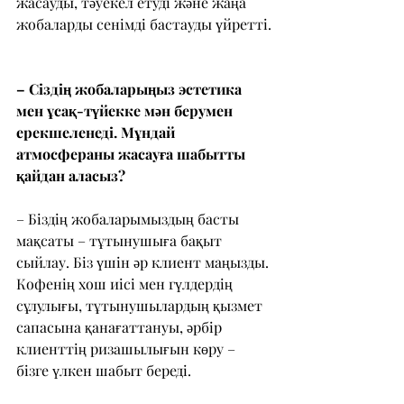
жасауды, тәуекел етуді және жаңа 
жобаларды сенімді бастауды үйретті.
– Сіздің жобаларыңыз эстетика 
мен ұсақ-түйекке мән берумен 
ерекшеленеді. Мұндай 
атмосфераны жасауға шабытты 
қайдан аласыз?
– Біздің жобаларымыздың басты 
мақсаты – тұтынушыға бақыт 
сыйлау. Біз үшін әр клиент маңызды. 
Кофенің хош иісі мен гүлдердің 
сұлулығы, тұтынушылардың қызмет 
сапасына қанағаттануы, әрбір 
клиенттің ризашылығын көру – 
бізге үлкен шабыт береді.