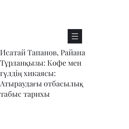
Интересно. Полезно. Модно.
Исатай Тапанов, Райана
Тұрланқызы: Кофе мен
гүлдің хикаясы:
Атыраудағы отбасылық
табыс тарихы