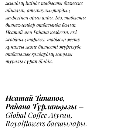
жылдың ішінде табысты бизнеске 
айналып, атыраулықтардың 
жүрегінен орын алды. Біз, табысты 
бизнесмендер отбасында болып, 
Исатай мен Райана кездесіп, екі 
жобаның тарихы, табысқа жету 
құпиясы және бизнесті жүргізуде 
отбасылық қолдаудың маңызы 
туралы сұрап білдік.
Исатай Тапанов
, 
Райана Тұрланқызы
 – 
Global Coffee Atyrau, 
Royalflowers басшылары.