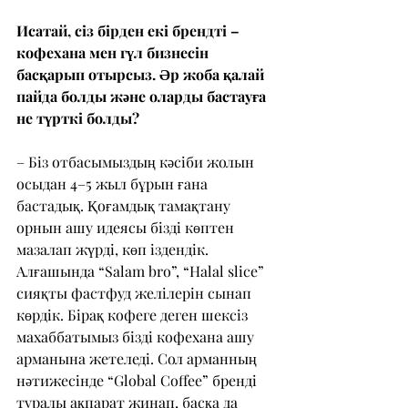
Исатай, сіз бірден екі брендті – 
кофехана мен гүл бизнесін 
басқарып отырсыз. Әр жоба қалай 
пайда болды және оларды бастауға 
не түрткі болды?
– Біз отбасымыздың кәсіби жолын 
осыдан 4–5 жыл бұрын ғана 
бастадық. Қоғамдық тамақтану 
орнын ашу идеясы бізді көптен 
мазалап жүрді, көп іздендік. 
Алғашында “Salam bro”, “Halal slice” 
сияқты фастфуд желілерін сынап 
көрдік. Бірақ кофеге деген шексіз 
махаббатымыз бізді кофехана ашу 
арманына жетеледі. Сол арманның 
нәтижесінде “Global Coffee” бренді 
туралы ақпарат жинап, басқа да 