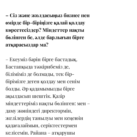
– Сіз және жолдасыңыз бизнес пен 
өмірде бір-біріңізге қалай қолдау 
көрсетесіздер? Міндеттер нақты 
бөлінген бе, әлде барлығын бірге 
атқарасыздар ма?
– Екеуміз бәрін бірге бастадық. 
Бастапқыда тәжірибеміз де, 
біліміміз де болмады, тек бір-
бірімізге деген қолдау мен сенім 
болды. Әр қадамымызды бірге 
ақылдасып шештік. Қазір 
міндеттеріміз нақты бөлінген: мен – 
даму жөніндегі директормін, 
желілердің танылуы мен кеңеюін 
қадағалаймын, серіктестермен 
келісемін. Райана – атқарушы 