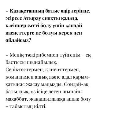
– Қазақстанның батыс өңірлерінде, 
әсіресе Атырау сияқты қалада, 
кәсіпкер сәтті болу үшін қандай 
қасиеттерге ие болуы керек деп 
ойлайсыз?
– 
Менің тәжірибемнен түйгенім – ең 
бастысы шынайылық. 
Серіктестермен, клиенттермен, 
командамен ашық және адал қарым-
қатынас жасау маңызды. Сондай-ақ 
батылдық, өз ісіңе деген шынайы 
махаббат, жаңашылдыққа ашық болу 
– табыстың кілті.