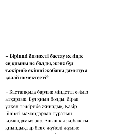
– Бірінші бизнесті бастау кезінде 
ең қиыны не болды, және бұл 
тәжірибе екінші жобаны дамытуға 
қалай көмектесті?
– Бастапқыда барлық міндетті өзіміз 
атқардық. Бұл қиын болды, бірақ 
үлкен тәжірибе жинадық. Қазір 
білікті мамандардан тұратын 
командамыз бар. Алғашқы жобадағы 
қиындықтар бізге жүйелі жұмыс 