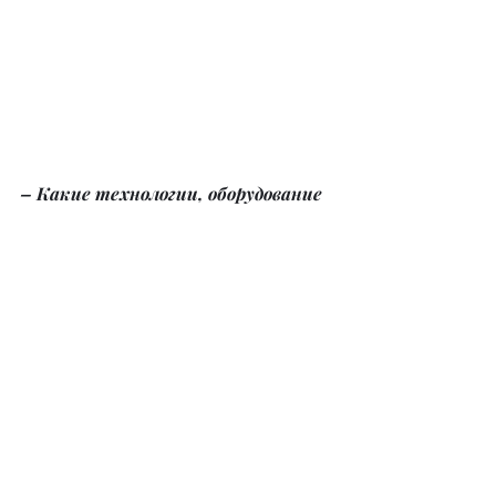
– Какие технологии, оборудование 
и материалы применяются вами, 
чтобы сделать процедуру лечения 
зубов у взрослых и детей 
безболезненной и эффективной?
– Я работаю в «Центре здоровья 
Деканадзе», который находится в 
Алматы. Клиника оснащена 
новейшим современным 
оборудованием. Руководитель 
клиники Аслан Темурович 
Деканадзе постоянно внедряет 
инновационные методы и 