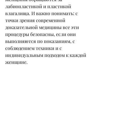
лабиопластикой и пластикой 
влагалища. И важно понимать: с 
точки зрения современной 
доказательной медицины все эти 
процедуры безопасны, если они 
выполняются по показаниям, с 
соблюдением техники и с 
индивидуальным подходом к каждой 
женщине.
– Кому нужна интимная пластика?
– Это очень интересный и важный 
вопрос.
От «свободного», релаксированного 
влагалища не умирают. От 
гипертрофии малых половых губ и 