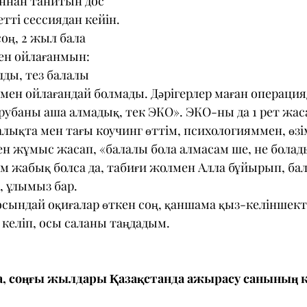
ннан танитын дос 
тті сессиядан кейін.
ң, 2 жыл бала 
ен ойлағанмын: 
ды, тез балалы 
 мен ойлағандай болмады. Дәрігерлер маған операция
трубаны аша алмадық, тек ЭКО». ЭКО-ны да 1 рет жаса
ралықта мен тағы коучинг өттім, психологияммен, өзі
жұмыс жасап, «балалы бола алмасам ше, не болады?
ам жабық болса да, табиғи жолмен Алла бұйырып, бал
, ұлымыз бар.
сындай оқиғалар өткен соң, қаншама қыз-келіншект
келіп, осы саланы таңдадым.
а, соңғы жылдары Қазақстанда ажырасу санының к