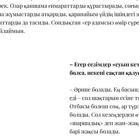
ерек. Олар қаншама ғимараттарды құрастырады, соғыс
а жұмыстарды атқарады, қарапайым үйдің ішіндегі э
заттарды да тасиды. Сондықтан «ер адамсыз өмір сүре
ойлаймын.
– Егер сезімдер «суып ке
болса, некені сақтап қалу
– Әрине болады. Ең басынд
еді – сол шақтарын есіне т
Отбасы болған соң, әр түрл
болады. Сол кезеңдерден өт
«шаршадық» деп жан-жаққ
бәрі жақсы болады.