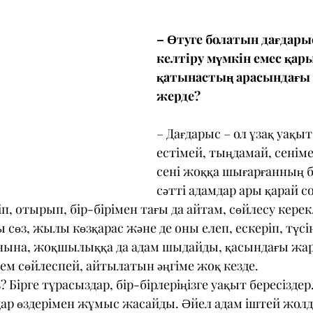
– Өтуге болатын дағдары
келтіру мүмкін емес қар
қатынастың арасындағы 
жерде?
– Дағдарыс – ол ұзақ уақыт
естімей, тыңдамай, сеніме
сені жоққа шығарғанның бе
сәтті адамдар ары қарай со
п, отырып, бір-бірімен тағы да айтам, сөйлесу керек.
сөз, жылы көзқарас және де оны елеп, ескеріп, түсін
ғанына, жоқшылыққа да адам шыдайды, қасындағы жа
дем сөйлеспей, айтылатын әңгіме жоқ кезде.
 Бірге тұрасыздар, бір-бірлеріңізге уақыт бересіздер.
дар өздерімен жұмыс жасайды. Әйел адам іштей жолд