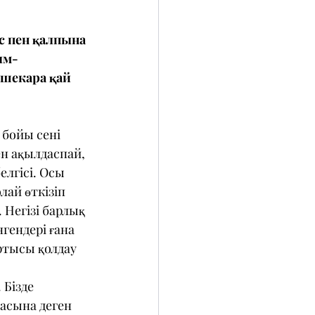
с пен қалпына 
ым-
шекара қай 
 бойы сені 
н ақылдаспай, 
лгісі. Осы 
лай өткізіп 
 Негізі барлық 
гендері ғана 
ртысы қолдау 
 Бізде 
асына деген 