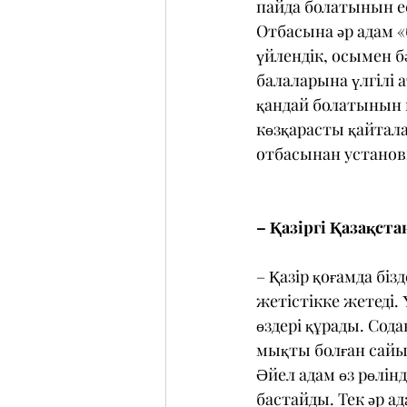
пайда болатынын е
Отбасына әр адам «б
үйлендік, осымен бә
балаларына үлгілі 
қандай болатынын к
көзқарасты қайтала
отбасынан установк
– Қазіргі Қазақста
– Қазір қоғамда біз
жетістікке жетеді. 
өздері құрады. Сод
мықты болған сайын
Әйел адам өз рөлінд
бастайды. Тек әр а