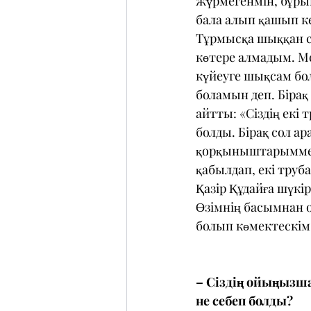
жүрмегенмін, бұры
бала алып қашып ке
Тұрмысқа шыққан со
көтере алмадым. М
күйеуге шықсам бол
боламын деп. Бірақ
айтты: «Сіздің екі 
болды. Бірақ сол а
қорқыныштарыммен 
қабылдап, екі труб
Қазір Құдайға шүкір
Өзімнің басымнан о
болып көмектескім 
– Сіздің ойыңызш
не себеп болды?