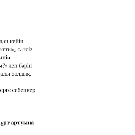
дан кейін 
ттық, сәтсіз 
мнің 
» деп бәрін 
алы болдық. 
ерге себепкер 
үрт артуына 