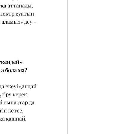
қа аттанады, 
лектр қуатын 
 аламыз» деу – 
ткендей» 
ға бола ма?
а екеуі қандай 
үсіру керек.
і сынақтар да 
іп кетсе, 
а қашпай, 