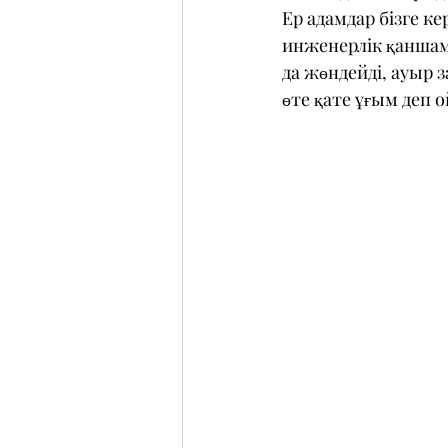
Ер адамдар бізге к
инженерлік қаншам
да жөндейді, ауыр 
өте қате ұғым деп 