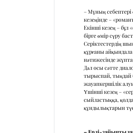
– Мұның себептері
кезеңінде – «роман
Екінші кезең – бұл 
бірге өмір сүру бас
Серіктестердің шы
құрғаны айқындала 
нәтижесінде жұптар
Дәл осы сәтте диало
тырыспай, тыңдай б
жауапкершілік алу
Үшінші кезең – «сер
сыйластыққа, қолдау
құндылықтарын түсі
– Ерлі-зайыптылар