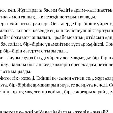
 өте көп. Жұптардың басым бөлігі қарым-қатынасты
тика» мен ғашықтық кезеңінде тұрып қалады.
«ерлі-зайыпты» рөлдері. Осы жерде бір-біріне үйрену,
талады. Дәл осы кезеңде ең көп келіспеушіліктер туы
найы болмысы ашылып, әрқайсысының отбасын қанд
бастайды, бір-біріне ұнамайтын тұстар көрінеді. Со
 бір-бірін өзгертуге тырысады.
гты дұрыс құра білуді үйрену аса маңызды: бір-бірін 
ілу. Балалы болған кезде өздерін ересек адам ретінде
ы өте маңызды.
іктестік» кезеңі. Екінші кезеңнен өткен соң, жұп өзар
ға, бір-бірінің армандарын жүзеге асыруға келеді. С
ніп, ортақ мақсаттар қойып, бірге жоғары қарай да
 некеде ең жиі жіберетін басты қателік қандай?