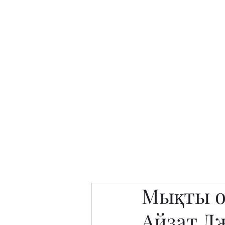
Интересно. Полезно. Модн
Главная
Публикации
People 
Мықты о
Айзат Д