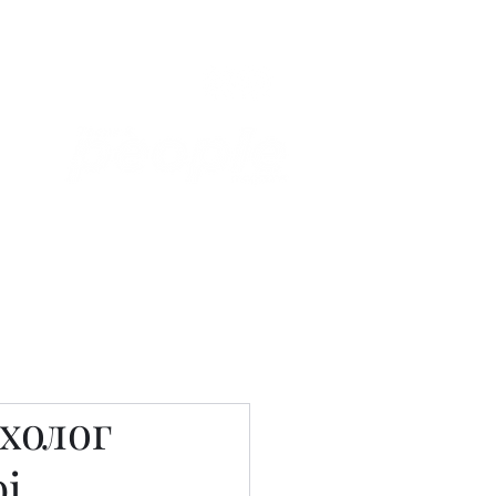
Связаться с нами
Фотостудия
холог
і