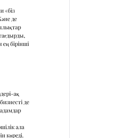
и «біз 
Және де 
ылықтар 
тағдырды, 
 ең бірінші 
дері-ақ 
бизнесті де 
 адамдар 
шілік ала 
н көреді.