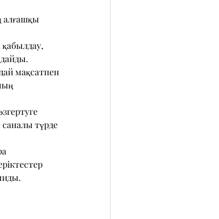
ң алғашқы 
 қабылдау, 
ндайды. 
ай мақсатпен 
ның 
өзгертуге 
 саналы түрде 
а 
еріктестер 
миды.