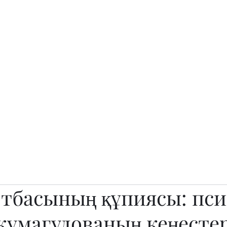
о.
Awards
TOP EXPERTS 2025
Архив журналов
Art Projects
тбасының құпиясы: пси
жумагулованың кеңестер