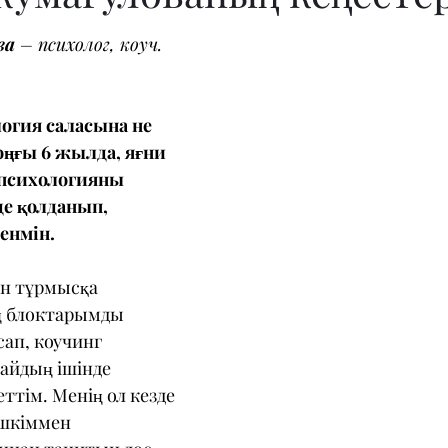
ва
 – психолог, коуч.
логия саласына не 
оңғы 6 жылда, яғни 
 психологияны 
де қолданып, 
енмін.
ін тұрмысқа 
ң блоктарымды 
ап, коучинг 
 айдың ішінде 
тім. Менің ол кезде 
ешкіммен 