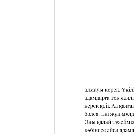
алмауы керек. Үңілі
адамдарға тек жылы 
керек қой. Ал қал
болса. Екі жұп мүл
Оны қалай түзейміз?
көбінесе әйел адам