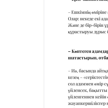
– Ешкімнің өміріне
Олар: некеде екі ада
Және де бір-бірін ұ
құрастыруы дұрыс б
– Көптеген адамдар
шатастырып, отбас
– Иә, басында айтқа
кезең – «серіктесті
сол адаммен өмір сү
үйленсек, бақытты
үйленгеннен кейін 
жауапкершіліктер к