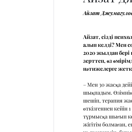
Айзат Джумагуло
Айзат, сізді психо
алып келді? Мен с
2020 жылдан бері
зерттеп, өз өмірім
нәтижелерге жетк
– Мен 30 жасқа дей
шықпадым. Өзімні
шешіп, терапия жас
өткізгеннен кейін 1
тұрмысқа шығып кет
жігітім болмаған, 