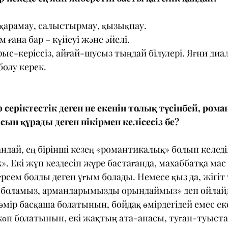
 қарамау, салыстырмау, қызықпау.
м ғана бар – күйеуі және әйелі.
рыс-керіссіз, айғай-шусыз тыңдай білулері. Яғни диал
олу керек.
 серіктестік деген не екенін толық түсінбей, ром
ын құрады деген пікірмен келісесіз бе?
ндай, ең бірінші кезең «романтикалық» болып келеді.
к». Екі жұп кездесіп жүре бастағанда, махаббатқа мас
рсем болды деген ұғым болады. Немесе қыз да, жігіт т
 боламыз, армандарымызды орындаймыз» деп ойлайды
өмір басқаша болатынын, бойдақ өмірдегідей емес еке
өп болатынын, екі жақтың ата-анасы, туған-туыста