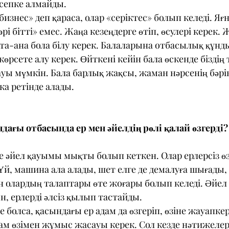
сепке алмайды.
изнес» деп қараса, олар «серіктес» болып келеді. Яғн
рі бітті» емес. Жаңа кезеңдерге өтіп, өсулері керек. 
ата-ана бола білу керек. Балаларына отбасылық құнд
өрсете алу керек. Өйткені кейін бала өскенде біздің 
уы мүмкін. Бала барлық жақсы, жаман нәрсенің бәрін
а ретінде алады.
ндағы отбасында ер мен әйелдің рөлі қалай өзгерді?
де әйел қауымы мықты болып кеткен. Олар ерлерсіз өз
Үй, машина ала алады, шет елге де демалуға шығады, 
ан олардың талаптары өте жоғары болып келеді. Әйел
, ерлерді әлсіз қылып тастайды.
е болса, қасындағы ер адам да өзгеріп, өзіне жауапкер
дам өзімен жұмыс жасауы керек. Сол кезде нәтижелері