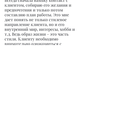
Всегда сначала нахожу контакт с 
клиентом, собираю его желания и 
предпочтения и только потом 
составляю план работы. Это мне 
дает понять не только стилевое 
направление клиента, но и его 
внутренний мир, интересы, хобби и 
т.д. Ведь образ жизни – это часть 
стиля. Клиенту необходимо 
внимательно ознакомиться с 
работой выбранного стилиста и 
понять, что ему предлагается, какие 
деньги и когда он должен заплатить, 
что он получит в результате услуг. 
Клиент должен понимать, что 
работа со стилистом – процесс 
двусторонний, никакой 
профессионал не сможет решить 
проблемы со стилем для человека, 
который сам не собирается в этом 
участвовать! Чем больше отдача от 
клиента в процессе работы, тем 
лучше результат.