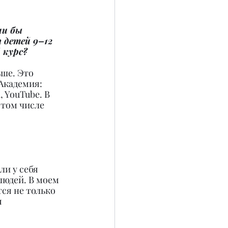
ли бы 
 детей 9–12 
 курс?
ше. Это 
Академия: 
 YouTube. В 
 том числе 
и у себя 
юдей. В моем 
ся не только 
 