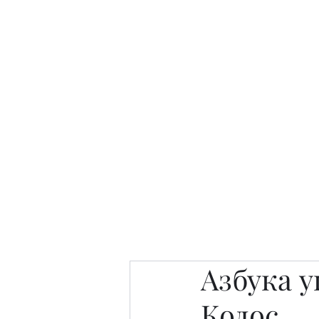
Интересно. Полезно. Модн
Главная
Публикации
People 
Азбука 
Колос