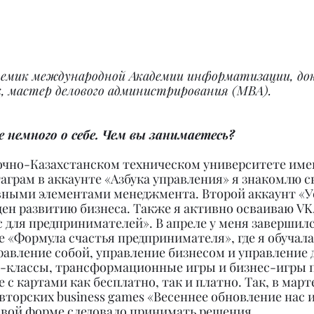
демик международной Академии информатизации, до
, мастер делового администрирования (МВА).
 немного о себе. Чем вы занимаетесь?
точно-Казахстанском техническом университете име
аграм в аккаунте «Азбука управления» я знакомлю с
вными элементами менеджмента. Второй аккаунт «
н развитию бизнеса. Также я активно осваиваю VK, 
 для предпринимателей». В апреле у меня завершилс
 «Формула счастья предпринимателя», где я обучала
равление собой, управление бизнесом и управление 
-классы, трансформационные игры и бизнес-игры п
 с картами как бесплатно, так и платно. Так, в март
вторских business games «Весеннее обновление нас и
ровой форме следовало принимать решения.