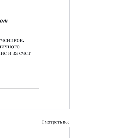
ают 
учеников. 
личного 
е и за счет 
Смотреть все