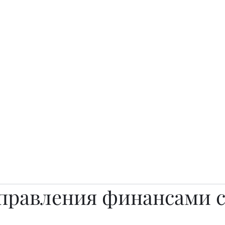
о.
Awards
TOP EXPERTS 2025
Архив журналов
Art Projects
управления финансами с