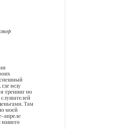
ктор 
ни 
воих 
Успешный 
где веду 
я тренинг по 
 слушателей 
деньгами. Там 
о моей 
е-апреле 
 нашего 