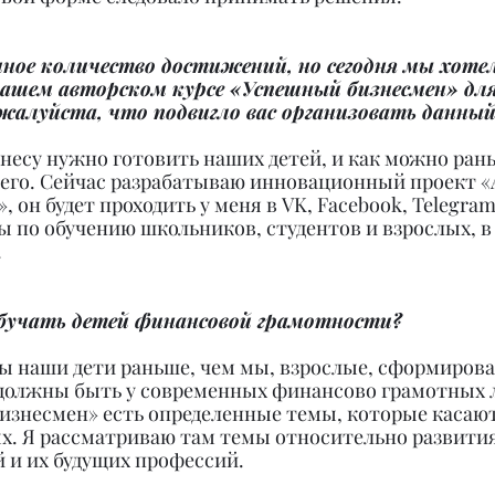
ное количество достижений, но сегодня мы хоте
вашем авторском курсе «Успешный бизнесмен» для
жалуйста, что подвигло вас организовать данный
знесу нужно готовить наших детей, и как можно рань
щего. Сейчас разрабатываю инновационный проект «
, он будет проходить у меня в VK, Facebook, Telegram,
ы по обучению школьников, студентов и взрослых, в
.
бучать детей финансовой грамотности?
ы наши дети раньше, чем мы, взрослые, сформировал
 должны быть у современных финансово грамотных л
изнесмен» есть определенные темы, которые касают
ых. Я рассматриваю там темы относительно развития
 и их будущих профессий.