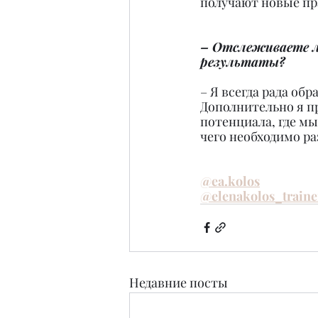
получают новые пр
– Отслеживаете л
результаты?
– Я всегда рада об
Дополнительно я п
потенциала, где мы
чего необходимо ра
@ea.kolos
@elenakolos_traine
Недавние посты