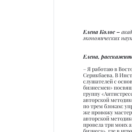
Елена Колос –
 ака
экономических наук
Елена, расскажите
– Я работаю в Вос
Серикбаева. В Инст
слушателей с осно
бизнесмен» посвяще
группу «Антистресс
авторской методике
по трем блокам: уп
же провожу мастер
авторской методике
провела три моих а
бизнеса», где в иг