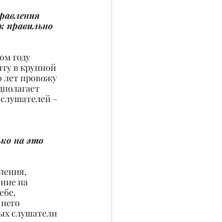
равления 
к правильно 
ом году 
ту в крупной 
0 лет провожу 
дполагает 
слушателей – 
ко на это 
ления, 
ние на 
бе, 
него 
ых слушатели 