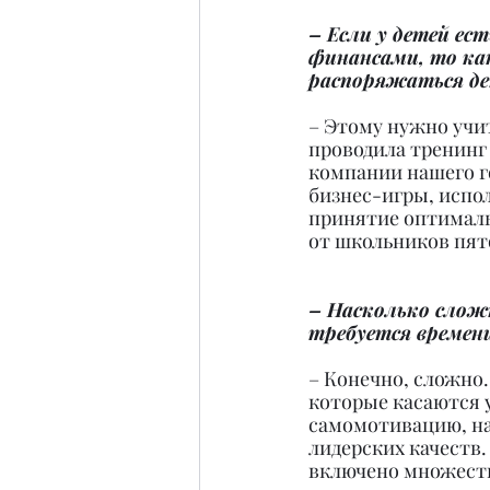
– Если у детей ес
финансами, то ка
распоряжаться де
– Этому нужно учит
проводила тренинг
компании нашего го
бизнес-игры, испол
принятие оптималь
от школьников пято
– Насколько слож
требуется времен
– Конечно, сложно.
которые касаются 
самомотивацию, на
лидерских качеств.
включено множеств