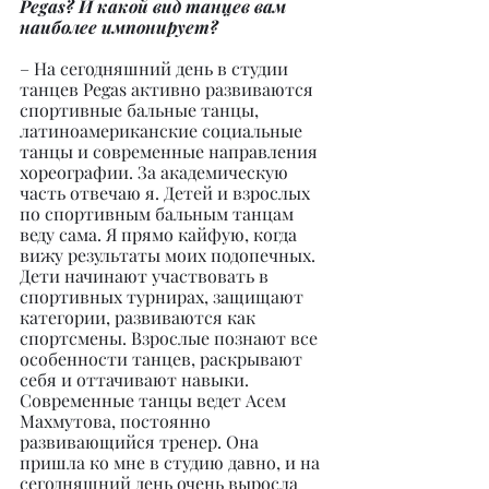
Pegas? И какой вид танцев вам 
наиболее импонирует?
– На сегодняшний день в студии 
танцев Pegas активно развиваются 
спортивные бальные танцы, 
латиноамериканские социальные 
танцы и современные направления 
хореографии. За академическую 
часть отвечаю я. Детей и взрослых 
по спортивным бальным танцам 
веду сама. Я прямо кайфую, когда 
вижу результаты моих подопечных. 
Дети начинают участвовать в 
спортивных турнирах, защищают 
категории, развиваются как 
спортсмены. Взрослые познают все 
особенности танцев, раскрывают 
себя и оттачивают навыки. 
Современные танцы ведет Асем 
Махмутова, постоянно 
развивающийся тренер. Она 
пришла ко мне в студию давно, и на 
сегодняшний день очень выросла 