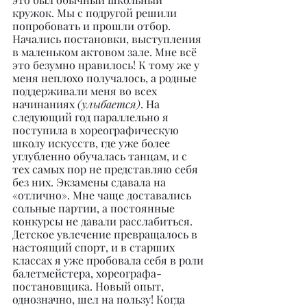
кружок. Мы с подругой решили 
попробовать и прошли отбор. 
Начались постановки, выступления 
в маленьком актовом зале. Мне всё 
это безумно нравилось! К тому же у 
меня неплохо получалось, а родные 
поддерживали меня во всех 
начинаниях 
(улыбается)
. На 
следующий год параллельно я 
поступила в хореографическую 
школу искусств, где уже более 
углубленно обучалась танцам, и с 
тех самых пор не представляю себя 
без них. Экзамены сдавала на 
«отлично». Мне чаще доставались 
сольные партии, а постоянные 
конкурсы не давали расслабиться. 
Детское увлечение превращалось в 
настоящий спорт, и в старших 
классах я уже пробовала себя в роли 
балетмейстера, хореографа-
постановщика. Новый опыт, 
однозначно, шел на пользу! Когда 