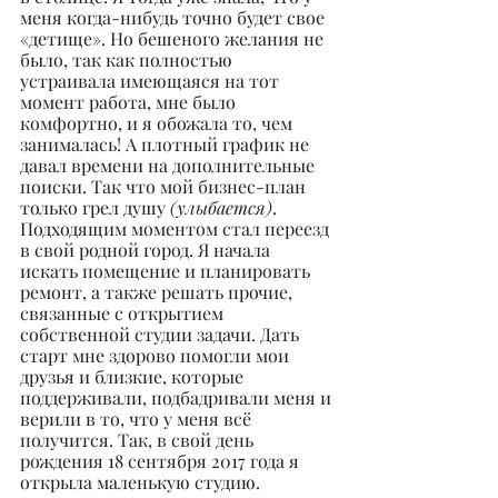
меня когда-нибудь точно будет свое 
«детище». Но бешеного желания не 
было, так как полностью 
устраивала имеющаяся на тот 
момент работа, мне было 
комфортно, и я обожала то, чем 
занималась! А плотный график не 
давал времени на дополнительные 
поиски. Так что мой бизнес-план 
только грел душу 
(улыбается)
. 
Подходящим моментом стал переезд 
в свой родной город. Я начала 
искать помещение и планировать 
ремонт, а также решать прочие, 
связанные с открытием 
собственной студии задачи. Дать 
старт мне здорово помогли мои 
друзья и близкие, которые 
поддерживали, подбадривали меня и 
верили в то, что у меня всё 
получится. Так, в свой день 
рождения 18 сентября 2017 года я 
открыла маленькую студию.