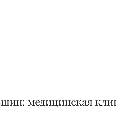
о.
Awards
TOP EXPERTS 2025
Архив журналов
Art Projects
ьшин: медицинская кли