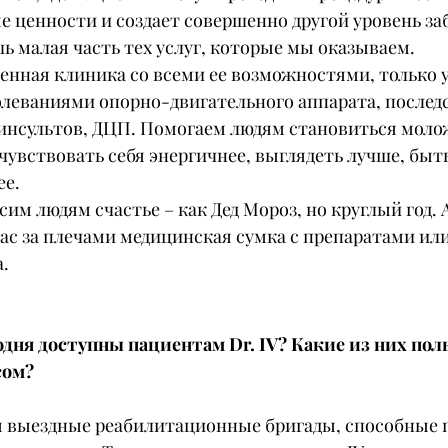
 ценности и создает совершенно другой уровень за
шь малая часть тех услуг, которые мы оказываем.
енная клиника со всеми ее возможностями, только у
олеваниями опорно-двигательного аппарата, послед
 инсультов, ДЦП. Помогаем людям становиться молож
чувствовать себя энергичнее, выглядеть лучше, быть
ее.
им людям счастье – как Дед Мороз, но круглый год. 
ас за плечами медицинская сумка с препаратами или
.
годня доступны пациентам Dr. IV? Какие из них пол
сом?
ы выездные реабилитационные бригады, способные 