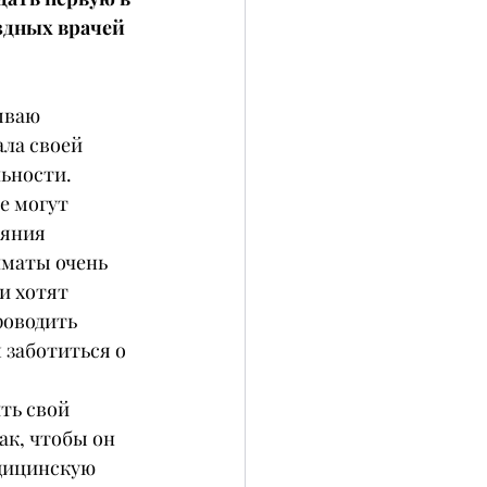
здных врачей 
ываю 
ла своей 
ьности. 
е могут 
ояния 
лматы очень 
и хотят 
роводить 
 заботиться о 
ть свой 
ак, чтобы он 
дицинскую 