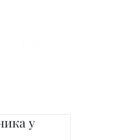
Связаться с нами
Фотостудия
ника у