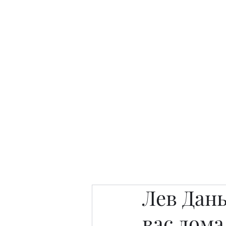
Интересно. Полезно. Модн
Главная
Публикации
People 
Лев Дан
вас дома