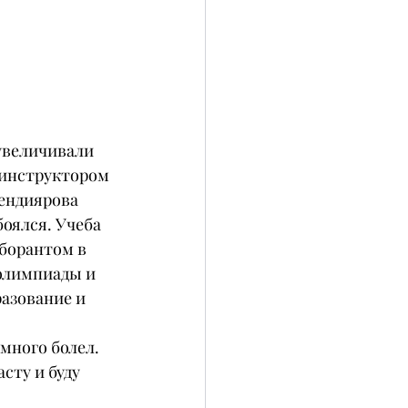
увеличивали 
 инструктором 
ендиярова 
боялся. Учеба 
борантом в 
олимпиады и 
разование и 
много болел. 
сту и буду 