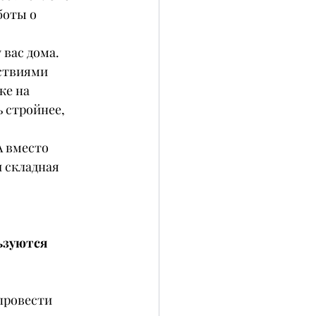
боты о 
 вас дома.
ствиями 
е на 
 стройнее, 
А вместо 
 складная 
ьзуются 
провести 