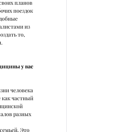
своих планов 
бочих поездок 
одобные 
алистами из 
оздать то, 
.
дицины у вас 
зни человека 
 как частный 
ицинской 
алов разных 
семьей. Это 