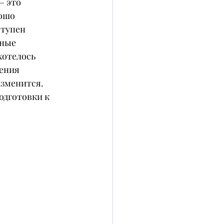
 это 
ошо 
тупен 
ные 
хотелось 
ения 
изменится.
дготовки к 