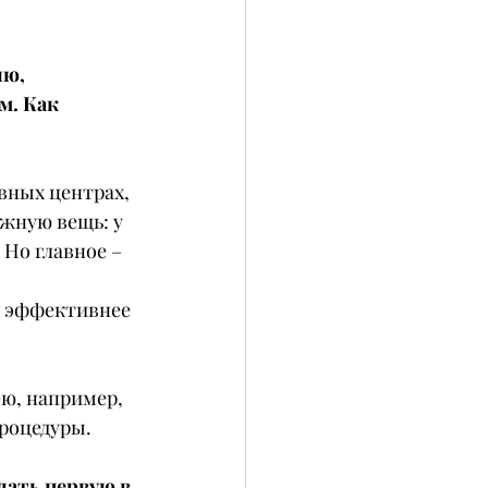
ю, 
. Как 
вных центрах,
жную вещь: у 
 Но главное – 
и эффективнее 
ю, например, 
роцедуры.
дать первую в 