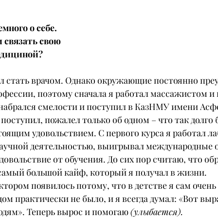
много о себе. 
 связать свою 
едициной?
тал стать врачом. Однако окружающие постоянно пре
офессии, поэтому сначала я работал массажистом и
набрался смелости и поступил в КазНМУ имени Асф
а поступил, пожалел только об одном – что так долго 
тоящим удовольствием. С первого курса я работал ла
научной деятельностью, выигрывал международные 
довольствие от обучения. До сих пор считаю, что об
 самый большой кайф, который я получал в жизни.
ктором появилось потому, что в детстве я сам очень 
ом практически не было, и я всегда думал: «Вот выра
юдям». Теперь вырос и помогаю 
(улыбается).