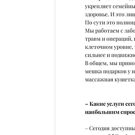
укрепляет семейные
здоровье. И это ли
По сути это полноц
Мы работаем с заб
травм и операций,
клеточном уровне, 
сильнее и подвижн
В общем, мы принос
мешка подарков у н
массажная кушетка
– Какие услуги се
наибольшим спро
– Сегодня доступн