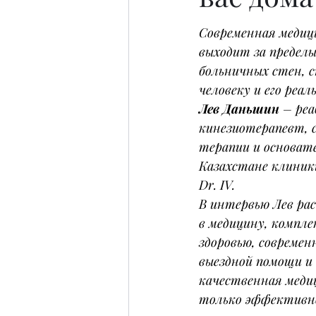
Современная медици
выходит за пределы
больничных стен, с
человеку и его реа
Лев Даньшин
 – ре
кинезиотерапевт, с
терапии и основате
Казахстане клиник
Dr. IV.
В интервью Лев рас
в медицину, компле
здоровью, совреме
выездной помощи и 
качественная меди
только эффективной