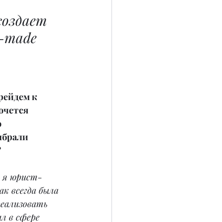
создает 
-made 
рейдем к 
очется 
 
ыбрали 
?
ю я юрист-
к всегда была 
реализовать 
л в сфере 