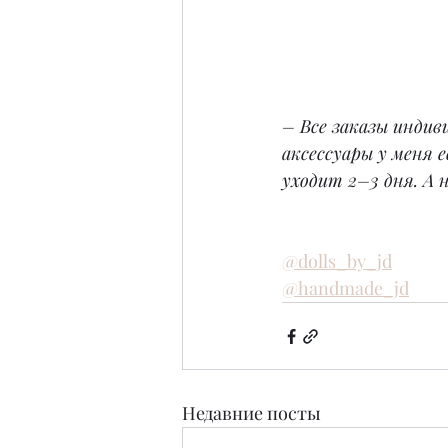
– Все заказы индив
аксессуары у меня 
уходит 2–3 дня. А 
@dolls_by_jd
@handmade_jd
Недавние посты