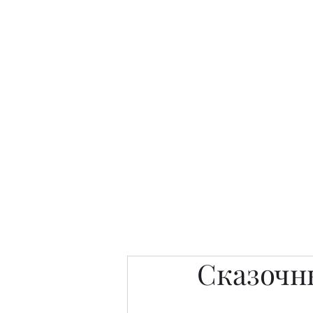
Интересно. Полезно. Модн
Главная
Публикации
People 
Сказочн