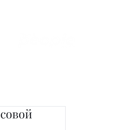
Связаться с нами
Фотостудия
исовой