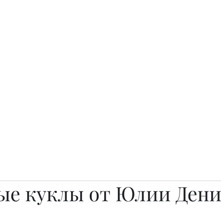
о.
Awards
TOP EXPERTS 2025
Архив журналов
Art Projects
ые куклы от Юлии Ден