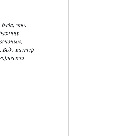
 рада, что 
разницу 
юзивным, 
 Ведь мастер 
ворческой 