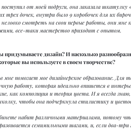
 поступил от моей подруги, она заказала шкатулку
их трех дочек, внутри было 9 коробочек для их бироче
е неловко смотреть на свои первые работы, они мне
ими, все-таки мастерство приходит с опытом.
вы придумываете дизайн? И насколько разнообраз
оторые вы используете в своем творчестве?
ов мне помогает мое дизайнерское образование. Для т
чную работу, которая идеально впишется в интерье
ие, как композиция и теория цвета. И я всегда знаю,
уколку, чтобы она подчеркнула стилистику и цвето
абинете набит различными материалами, потому что
развивается семимильными шагами, и, если два-три г