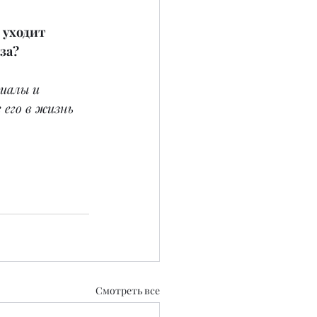
 уходит 
за?
иалы и 
 его в жизнь 
Смотреть все