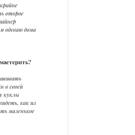
 крайне 
ь второе 
зайнер 
м одеваю дома 
 мастерить?
вышивать 
 в своей 
у куклы 
идеть, как из 
ть маленькое 