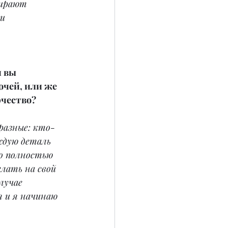
бирают 
и 
 вы 
очей, или же 
рчество?
разные: кто-
дую деталь 
о полностью 
лать на свой 
лучае 
 и я начинаю 