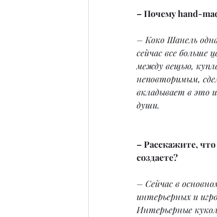
– Почему hand-mad
– Коко Шанель одна
сейчас все больше 
между вещью, купл
неповторимым, сде
вкладывает в это и
души.
– Расскажите, что
создаете?
– Сейчас в основно
интерьерных и игро
Интерьерные куко