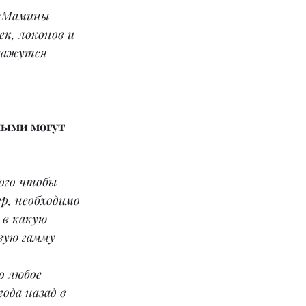
 «Мамины 
к, локонов и 
 кажутся 
ными могут 
ого чтобы 
р, необходимо 
 в какую 
вую гамму 
 любое 
ода назад в 