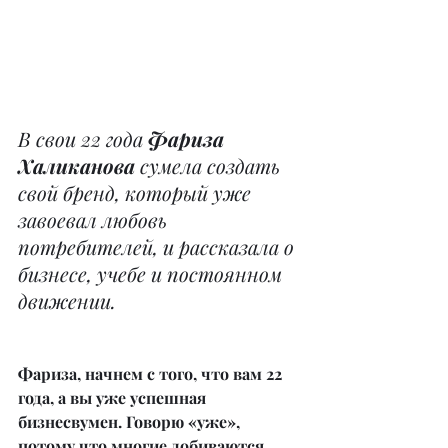
В свои 22 года 
Фариза 
Халиканова
 сумела создать 
свой бренд, который уже 
завоевал любовь 
потребителей, и рассказала о 
бизнесе, учебе и постоянном 
движении.
Фариза, начнем с того, что вам 22 
года, а вы уже успешная 
бизнесвумен. Говорю «уже», 
потому что многие добиваются 