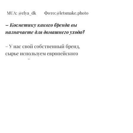
MUA: @elya_dk         Фото:@letsmake.photo
– Косметику какого бренда вы 
назначаете для домашнего ухода?
– У нас свой собственный бренд, 
сырье используем европейского 
качества. В продаже имеется 
косметика по уходу для каждого 
типа кожи, а также 
профессиональные препараты для 
косметологов.
– Мы знаем, что у вас появился 
новый проект. Что скажете о нем?
– В нашем центре красоты теперь 