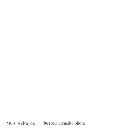
MUA: @elya_dk         Фото:@letsmake.photo