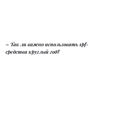
– Так ли важно использовать spf-
средства круглый год?
– Вы соблюдаете этапы ухода за 
кожей, уделяете время правильному 
нанесению средств, но в итоге не 
наносите солнцезащитное средство. 
На этом этапе половина ваших 
стараний уже не входит в счет. 
Солнечное излучение активно 
круглый год, и каждый день оно 
понемногу разрушает коллаген, 
эластин и гиалуроновую кислоту. 