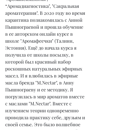
“Аромадиагностика", "Сакральная 
ароматерапия". В 2020 году во время 
карантина познакомилась с Анной 
Пышнограевой и прошла обучение 
в ее авторском онлайн курсе в 
школе "Аромафеечки" (Талинн, 
Эстония). Ещё до начала курса я 
получила от школы посылку, в 
которой был красивый набор 
роскошных натуральных эфирных 
масел. И я влюбилась в эфирные 
масла бренда "M.Nectar", в Анну 
Пышнограеву и ее методику. Я 
погрузилась в мир ароматов вместе 
с маслами "M.Nectar". Вместе с 
изучением теории одновременно 
проводила практику себе, друзьям и 
своей семье. Это было волшебное 