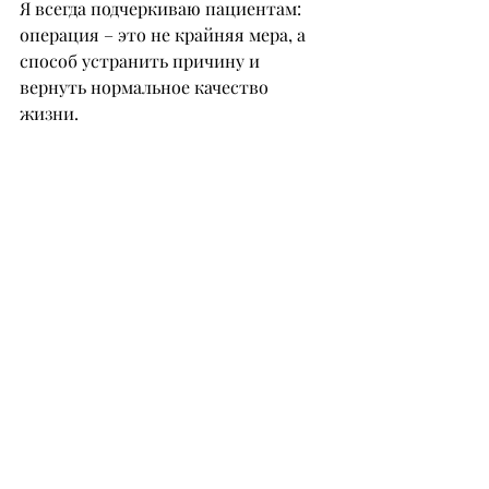
Я всегда подчеркиваю пациентам: 
операция – это не крайняя мера, а 
способ устранить причину и 
вернуть нормальное качество 
жизни.
– Кто чаще обращается к вам с 
такими проблемами – дети или 
взрослые?
– В моей практике преобладают 
обращения детей. Это связано с 
высокой частотой появления 
аденоидов, отитов и нарушения 
носового дыхания в раннем 
возрасте.
Родители сегодня стали более 
внимательны к таким симптомам, 