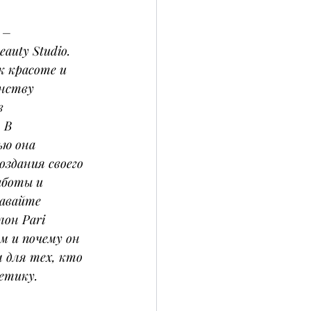
 – 
auty Studio. 
к красоте и 
нству 
в 
 В 
ю она 
оздания своего 
аботы и 
Давайте 
лон Pari 
м и почему он 
 для тех, кто 
етику.