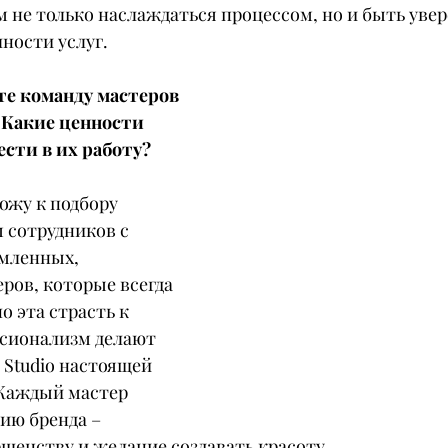
 не только наслаждаться процессом, но и быть уве
чности услуг.
те команду мастеров 
? Какие ценности 
сти в их работу?
ожу к подбору 
 сотрудников с 
мленных, 
ров, которые всегда 
о эта страсть к 
сионализм делают 
 Studio настоящей 
 Каждый мастер 
ию бренда – 
шенству и желание создавать красоту.