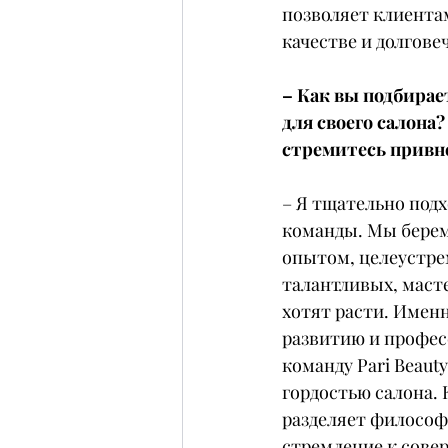
позволяет клиентам
качестве и долгове
– Как вы подбирае
для своего салона
стремитесь привне
– Я тщательно подх
команды. Мы берем
опытом, целеустре
талантливых, масте
хотят расти. Именн
развитию и профес
команду Pari Beauty
гордостью салона.
разделяет философ
стремление к совер