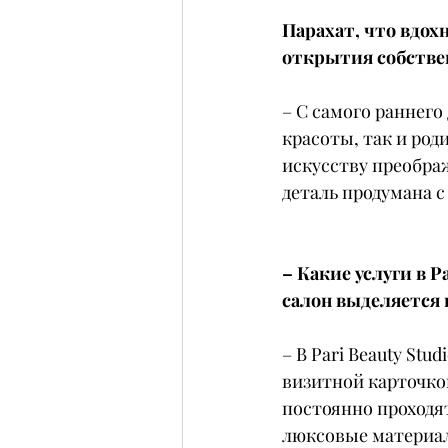
Парахат, что вдохн
открытия собстве
– С самого раннего
красоты, так и род
искусству преображ
деталь продумана с
– Какие услуги в P
салон выделяется 
– В Pari Beauty Stu
визитной карточко
постоянно проходя
люксовые материалы