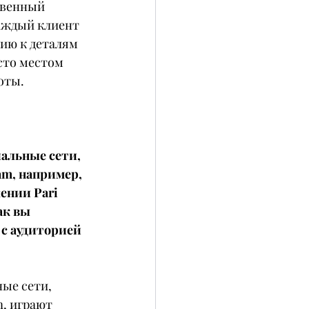
твенный 
каждый клиент 
ию к деталям 
сто местом 
оты.
альные сети, 
am, например, 
ении Pari 
ак вы 
с аудиторией 
ые сети, 
, играют 