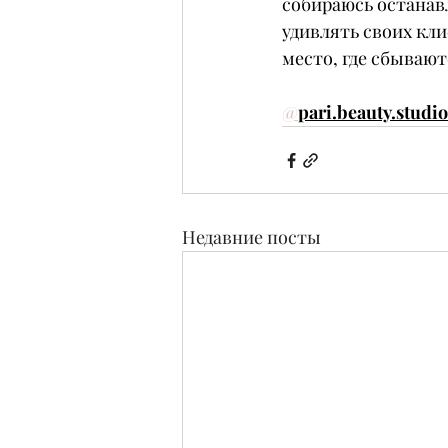
собираюсь останав
удивлять своих клие
место, где сбываю
@
pari.beauty.studio
Недавние посты