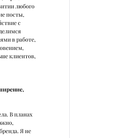
витии любого 
ие посты, 
ствие с 
делимся 
ми в работе, 
овением, 
ьше клиентов, 
ширение, 
ла. В планах 
ожно, 
ренда. Я не 