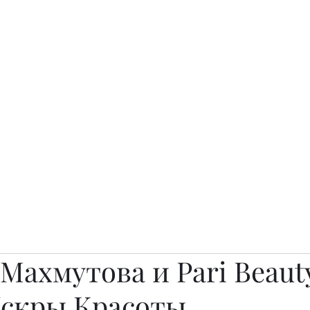
о.
Awards
TOP EXPERTS 2025
Архив журналов
Art Projects
Махмутова и Pari Beaut
Искры Красоты