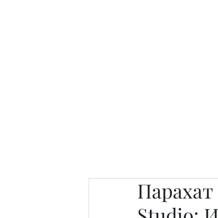
Интересно. Полезно. Модн
Главная
Публикации
People 
Парахат 
Studio: 