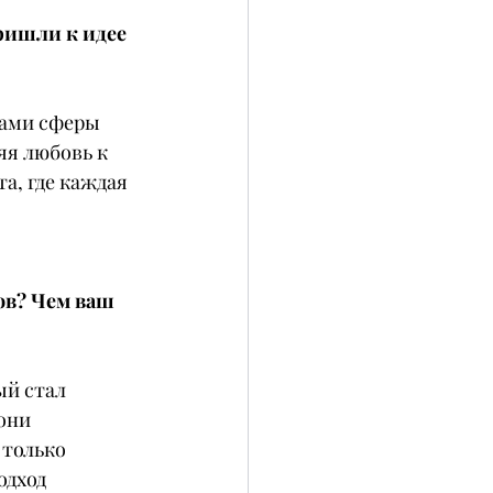
пришли к идее 
ками сферы 
яя любовь к 
а, где каждая 
ов? Чем ваш 
ый стал 
они 
только 
одход 