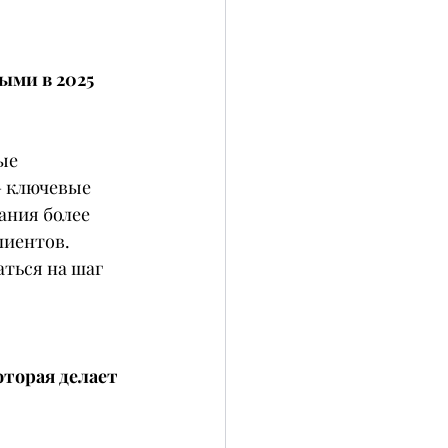
ыми в 2025 
ые 
– ключевые 
ания более 
лиентов.
аться на шаг 
оторая делает 