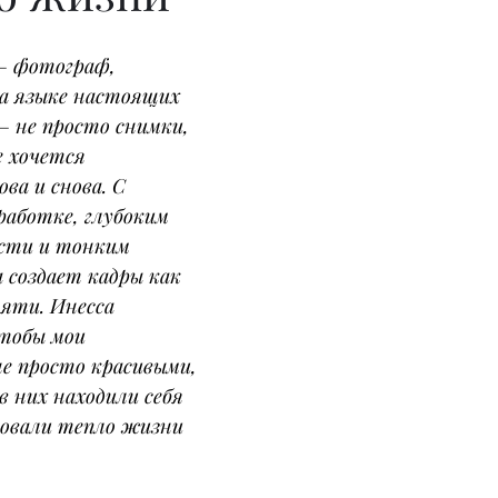
– фотограф, 
а языке настоящих 
– не просто снимки, 
 хочется 
ва и снова. С 
работке, глубоким 
сти и тонким 
 создает кадры как 
яти. Инесса 
чтобы мои 
е просто красивыми, 
 них находили себя 
вовали тепло жизни 