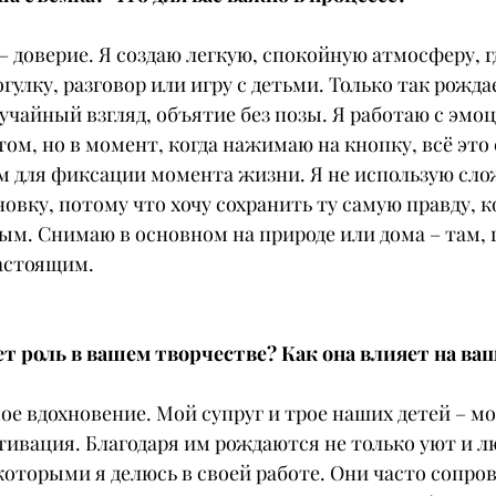
 – доверие. Я создаю легкую, спокойную атмосферу, г
гулку, разговор или игру с детьми. Только так рожда
учайный взгляд, объятие без позы. Я работаю с эмоц
ом, но в момент, когда нажимаю на кнопку, всё это
 для фиксации момента жизни. Я не использую сло
овку, потому что хочу сохранить ту самую правду, к
м. Снимаю в основном на природе или дома – там, г
астоящим.
ет роль в вашем творчестве? Как она влияет на ва
мое вдохновение. Мой супруг и трое наших детей – м
тивация. Благодаря им рождаются не только уют и л
 которыми я делюсь в своей работе. Они часто сопр