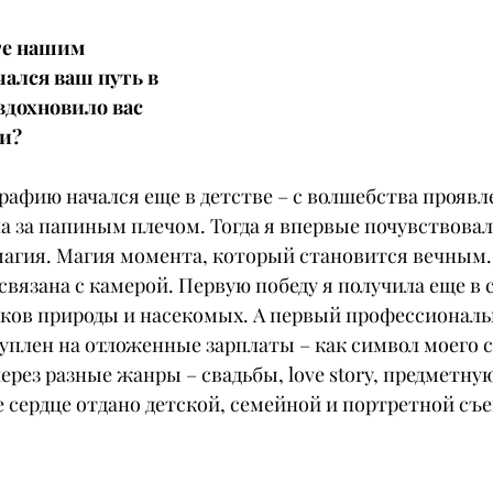
те нашим 
чался ваш путь в 
дохновило вас 
ки?
рафию начался еще в детстве – с волшебства проявл
а за папиным плечом. Тогда я впервые почувствовала
агия. Магия момента, который становится вечным. 
вязана с камерой. Первую победу я получила еще в 
мков природы и насекомых. А первый профессионал
уплен на отложенные зарплаты – как символ моего с
ерез разные жанры – свадьбы, love story, предметную
сердце отдано детской, семейной и портретной съе