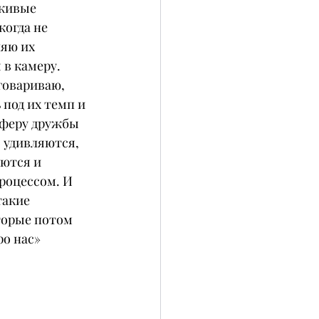
живые 
огда не 
яю их 
в камеру. 
говариваю, 
под их темп и 
сферу дружбы 
 удивляются, 
ются и 
роцессом. И 
акие 
торые потом 
ро нас» 