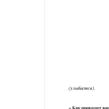
(улыбается).
– Как проходит ва