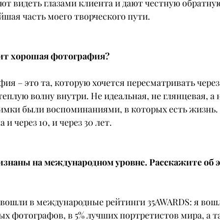
ют видеть глазами клиента и дают честную обратную
йшая часть моего творческого пути.
чит хорошая фотография?
ия – это та, которую хочется пересматривать через 
еплую волну внутри. Не идеальная, не глянцевая, а 
нимки были воспоминаниями, в которых есть жизнь. 
 и через 10, и через 30 лет.
знаны на международном уровне. Расскажите об э
вошли в международные рейтинги 35AWARDS: я вошла
х фотографов, в 5% лучших портретистов мира, а та