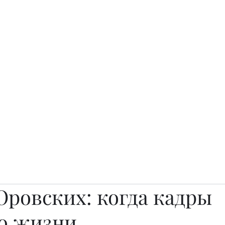
о.
Awards
TOP EXPERTS 2025
Архив журналов
Art Projects
Юровских: когда кадры
 о жизни