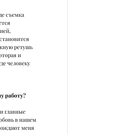
де съемка 
ется 
ией, 
 становится 
жную ретушь 
оторая и 
де человеку 
шу работу?
ои главные 
юбовь в нашем 
овождают меня 