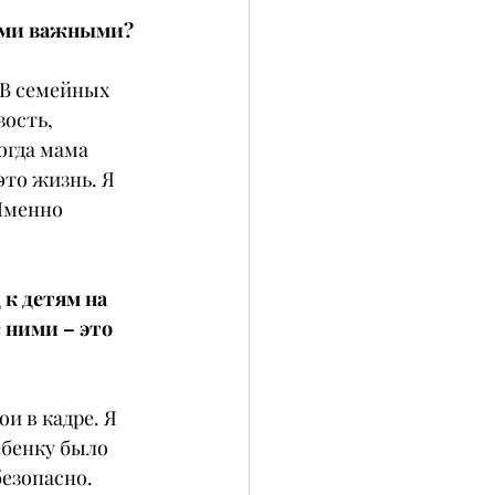
кими важными?
 В семейных 
ость, 
огда мама 
это жизнь. Я 
Именно 
 к детям на 
 ними – это 
и в кадре. Я 
ебенку было 
езопасно. 