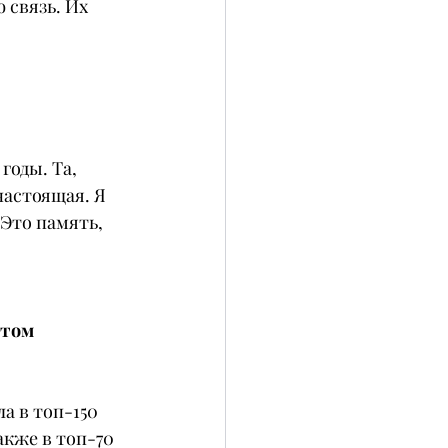
 связь. Их 
годы. Та, 
настоящая. Я 
Это память, 
том 
 в топ-150 
кже в топ-70 