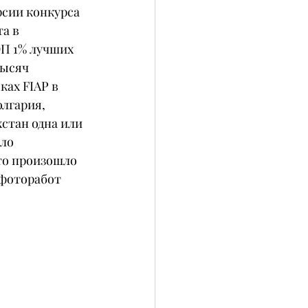
сии конкурса 
а в 
П 1% лучших 
тысяч 
ах FIAP в 
лгария, 
стан одна или 
ло 
то произошло 
 фоторабот 