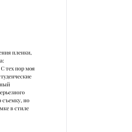
ения пленки, 
: 
С тех пор моя 
студенческие 
ьный 
ерьезного 
 съемку, но 
мке в стиле 