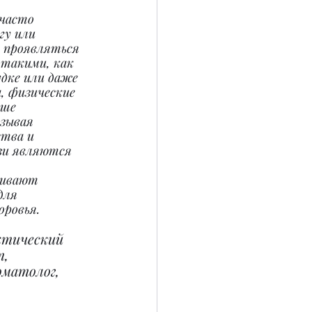
часто 
гу или 
 проявляться 
такими, как 
удке или даже 
ы, физические 
ше 
зывая 
ства и 
зи являются 
живают 
для 
оровья.
ктический 
, 
матолог, 