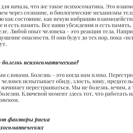
 для начала, что же такое психосоматика. Это взаимо
ем через сознание, и биологические механизмы тела
ю как состояние, как некую вибрацию взаимодействи
 и есть память. Все наши убеждения и есть память, 
еле. Любой опыт человека – это реакция тела. Напри
ущение опасности. И они будут до тех пор, пока «пс
ут.
о болезнь психосоматическая?
 словами. Болезнь – это когда нам плохо. Перестрой
 человек испытывает обиду, злость, вину, предательс
 начинает перестраиваться. Мы не болезнь лечим, а 
болезни. Ключевой момент здесь тот, что работать на
ловеком.
ют факторы риска 
ихосоматических 