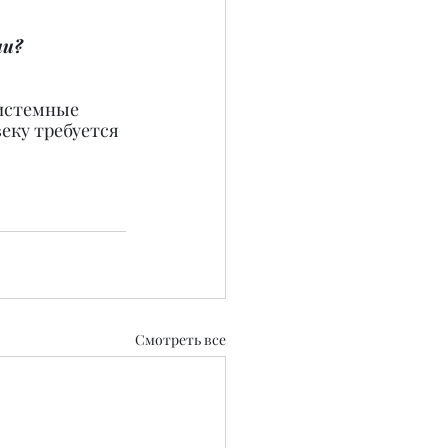
ми?
системные 
еку требуется 
Смотреть все