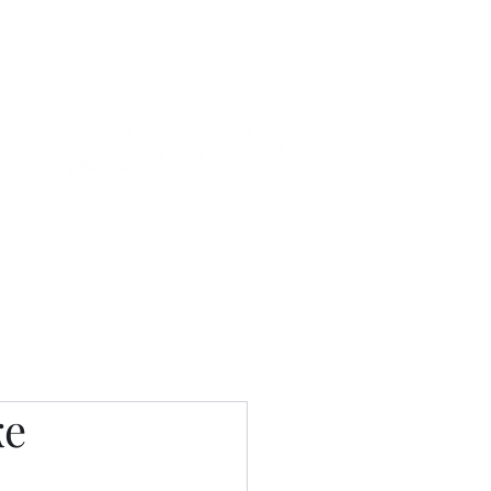
Связаться с нами
Фотостудия
ке