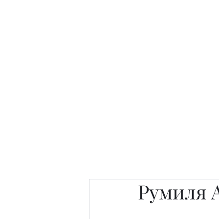
Интересно. Полезно. Модн
Главная
Публикации
People 
Румиля 