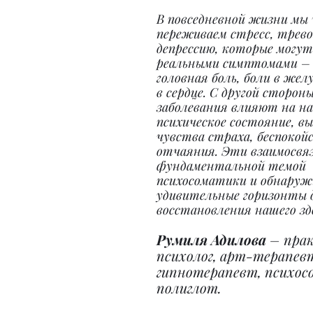
В повседневной жизни мы 
переживаем стресс, трево
депрессию, которые могут
реальными симптомами – 
головная боль, боли в жел
в сердце. С другой сторон
заболевания влияют на на
психическое состояние, вы
чувства страха, беспокой
отчаяния. Эти взаимосвя
фундаментальной темой 
психосоматики и обнару
удивительные горизонты 
восстановления нашего зд
Румиля Адилова
 – пра
психолог, арт-терапевт
гипнотерапевт, психосо
полиглот.