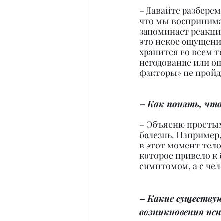
– Давайте разберем
что мы воспринима
запоминает реакци
это некое ощущение
хранится во всем т
негодование или ощ
факторы» не пройд
– Как понять, чт
– Объясню простыми
болезнь. Например,
в этот момент тело
которое привело к 
симптомом, а с че
– Какие существу
возникновения пс