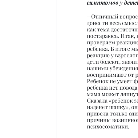
симптомов у дете
– Отличный вопрос
донести весь смысл 
как тема достаточно
постараюсь. Итак, 
проверяем реакцию
ребенка. В итоге м
реакцию у взрослог
дети болеют, значит
нашими убеждениям
воспринимают от ро
Ребенок не умеет ф
ребенка нет повода 
мама может ляпнуть
Сказала «ребенок за
наденет шапку», он 
привела только оди
причины возникнов
психосоматики.