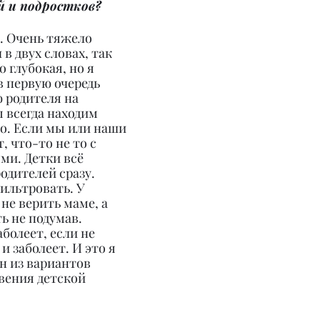
й и подростков?
. Очень тяжело 
в двух словах, так 
 глубокая, но я 
в первую очередь 
 родителя на 
ы всегда находим 
о. Если мы или наши 
, что-то не то с 
и. Детки всё 
дителей сразу. 
ильтровать. У 
не верить маме, а 
 не подумав. 
болеет, если не 
и заболеет. И это я 
н из вариантов 
ения детской 