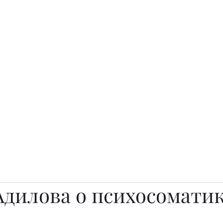
о.
Awards
TOP EXPERTS 2025
Архив журналов
Art Projects
Адилова о психосомати