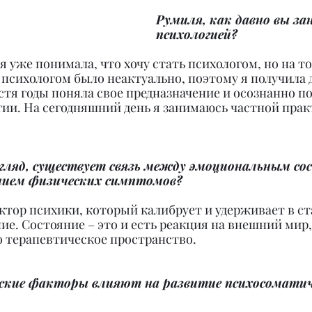
Румиля, как давно вы за
психологией?
 я уже понимала, что хочу стать психологом, но на т
психологом было неактуально, поэтому я получила 
тя годы поняла свое предназначение и осознанно по
гии. На сегодняшний день я занимаюсь частной прак
згляд, существует связь между эмоциональным со
ением физических симптомов?
ектор психики, который калибрует и удерживает в с
е. Состояние – это и есть реакция на внешний мир,
о терапевтическое пространство.
еские факторы влияют на развитие психосоматич