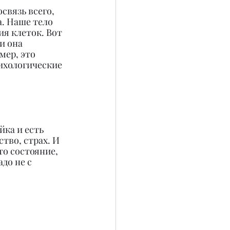
связь всего, 
. Наше тело 
я клеток. Вот 
и она 
мер, это 
ихологические 
ка и есть 
тво, страх. И 
то состояние, 
до не с 