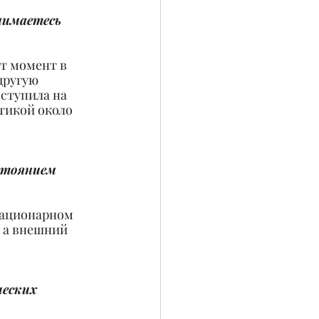
нимаетесь 
от момент в 
другую 
ступила на 
тикой около 
стоянием 
тационарном 
 а внешний 
еских 