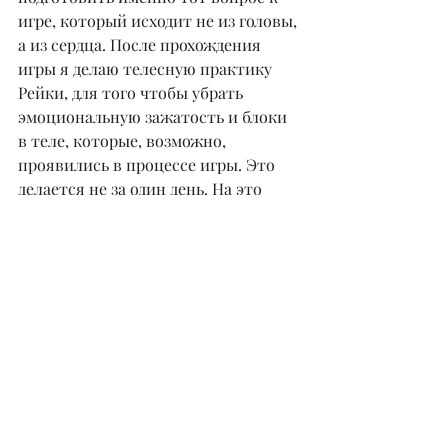
игре, который исходит не из головы, 
а из сердца. После прохождения 
игры я делаю телесную практику 
Рейки, для того чтобы убрать 
эмоциональную зажатость и блоки 
в теле, которые, возможно, 
проявились в процессе игры. Это 
делается не за один день. На это 
уходит около недели: нужно, чтобы 
человек мог после каждого сеанса 
немного отдохнуть и усвоить те 
загрузки, которые были ему даны 
для очищения и восстановления.