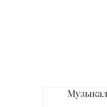
Интересно. Полезно. Модн
Главная
Публикации
People 
Музыкал