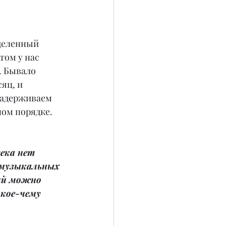
деленный 
том у нас 
 Бывало 
яц, и 
задерживаем 
ном порядке.
века нет 
х музыкальных 
ий можно 
кое-чему 