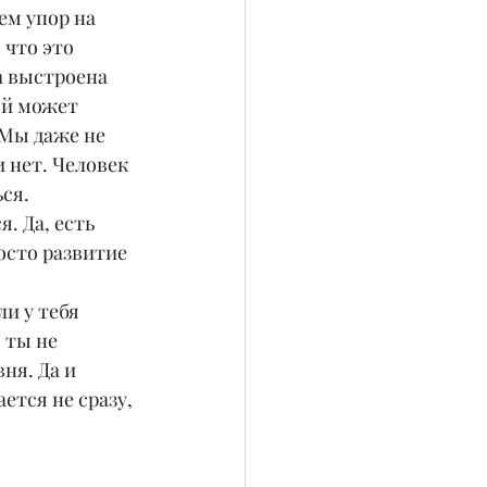
ем упор на 
 что это 
а выстроена 
ый может 
 Мы даже не 
 нет. Человек 
ся. 
. Да, есть 
осто развитие 
ли у тебя 
 ты не 
ня. Да и 
ется не сразу, 