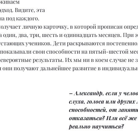
живаем 
ход. Видите, эта 
а под каждого. 
олучает личную карточку, в которой прописан опре
 один, два, три, шесть и одиннадцать месяцев. При э
тстающих учеников. Дети раскрываются постепенно.
 показывали свои способности на пятый-шестой мес
евероятные результаты. Их мы ни в коем случае не 
и они получают дальнейшее развитие в индивидуаль
– Александр, если у чело
слуха, голоса или други
способностей, от занят
отказаться? Или всё же 
реально научиться?