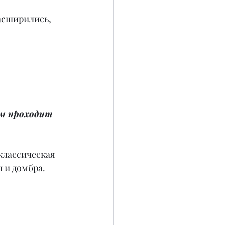
асширились, 
м проходит 
классическая 
л и домбра.