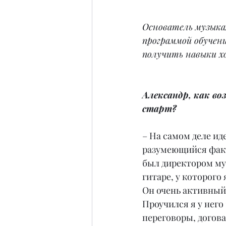
Основатель музыка
программой обучен
получить навыки х
Александр, как в
старт?
– На самом деле иде
разумеющийся факт
был директором му
гитаре, у которого
Он очень активный
Проучился я у него 
переговоры, догов