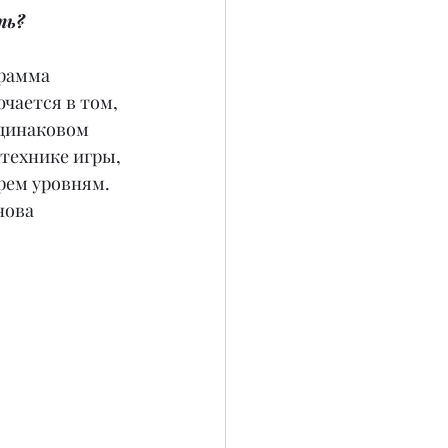
ть?
рамма 
чается в том, 
динаковом 
технике игры, 
рем уровням. 
нова 