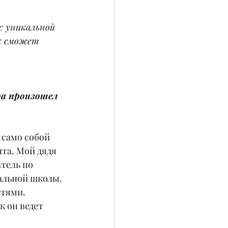
с уникальной 
к сможет 
да произошел 
 само собой 
та. Мой дядя 
тель по 
альной школы. 
тями. 
к он ведет 