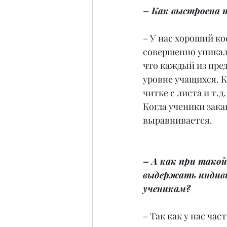
– Как выстроена п
– У нас хороший к
совершенно уникаль
что каждый из пре
уровне учащихся. К
читке с листа и т.
Когда ученики зака
выравнивается.
– А как при такой
выдержать индиви
ученикам?
– Так как у нас част