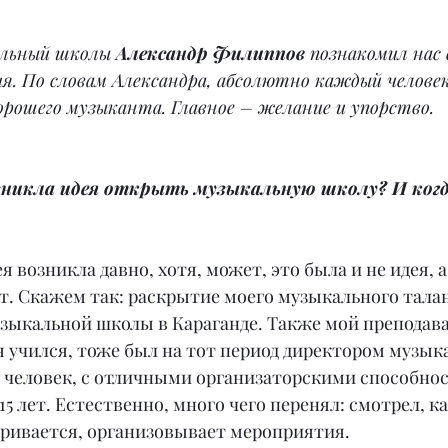
льный школы 
Александр Филиппов 
познакомил нас 
ия. По словам Александра, абсолютно каждый челове
орошего музыканта. Главное – желание и упорство.
озникла идея открыть музыкальную школу? И ког
я возникла давно, хотя, может, это была и не идея, а
. Скажем так: раскрытие моего музыкального талан
зыкальной школы в Караганде. Также мой преподава
 я учился, тоже был на тот период директором музык
 человек, с отличными организаторскими способнос
15 лет. Естественно, много чего перенял: смотрел, ка
аривается, организовывает мероприятия.