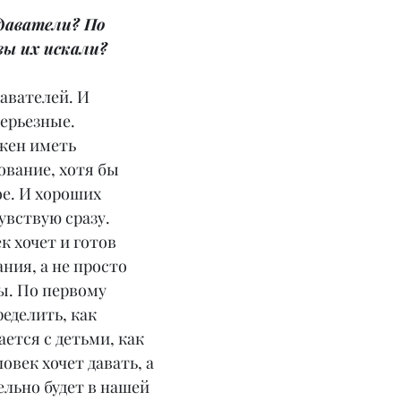
даватели? По 
вы их искали?
авателей. И 
ерьезные. 
жен иметь 
вание, хотя бы 
е. И хороших 
увствую сразу. 
к хочет и готов 
ния, а не просто 
ы. По первому 
еделить, как 
ется с детьми, как 
ловек хочет давать, а 
ельно будет в нашей 